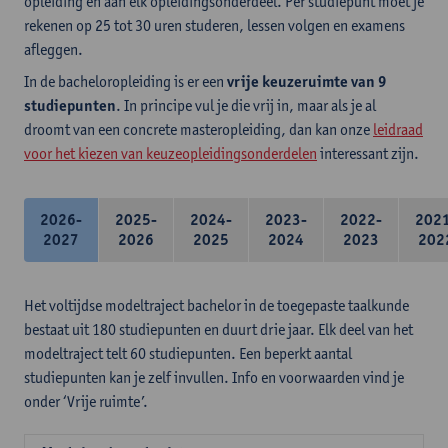
opleiding en aan elk opleidingsonderdeel. Per studiepunt moet je
rekenen op 25 tot 30 uren studeren, lessen volgen en examens
afleggen.
In de bacheloropleiding is er een
vrije keuzeruimte van 9
studiepunten
. In principe vul je die vrij in, maar als je al
droomt van een concrete masteropleiding, dan kan onze
leidraad
voor het kiezen van keuzeopleidingsonderdelen
interessant zijn.
2026-
2025-
2024-
2023-
2022-
202
2027
2026
2025
2024
2023
202
Het voltijdse modeltraject bachelor in de toegepaste taalkunde
bestaat uit 180 studiepunten en duurt drie jaar. Elk deel van het
modeltraject telt 60 studiepunten. Een beperkt aantal
studiepunten kan je zelf invullen. Info en voorwaarden vind je
onder ‘Vrije ruimte’.