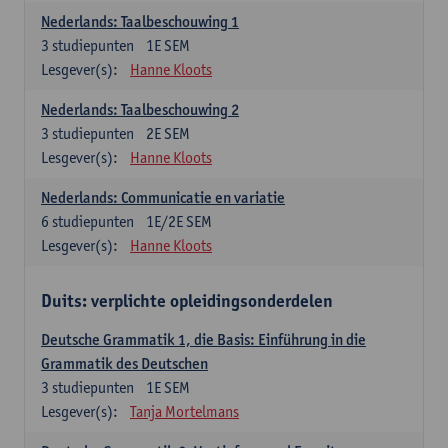
Nederlands: Taalbeschouwing 1
3
studiepunten
1E SEM
Lesgever(s):
Hanne Kloots
Nederlands: Taalbeschouwing 2
3
studiepunten
2E SEM
Lesgever(s):
Hanne Kloots
Nederlands: Communicatie en variatie
6
studiepunten
1E/2E SEM
Lesgever(s):
Hanne Kloots
Duits: verplichte opleidingsonderdelen
Deutsche Grammatik 1, die Basis: Einführung in die
Grammatik des Deutschen
3
studiepunten
1E SEM
Lesgever(s):
Tanja Mortelmans