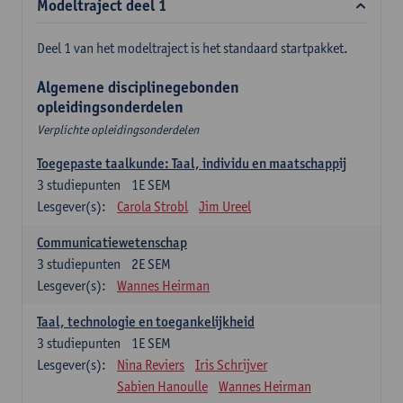
Modeltraject deel 1
Deel 1 van het modeltraject is het standaard startpakket.
Algemene disciplinegebonden
opleidingsonderdelen
Verplichte opleidingsonderdelen
Toegepaste taalkunde: Taal, individu en maatschappij
3
studiepunten
1E SEM
Lesgever(s):
Carola Strobl
Jim Ureel
Communicatiewetenschap
3
studiepunten
2E SEM
Lesgever(s):
Wannes Heirman
Taal, technologie en toegankelijkheid
3
studiepunten
1E SEM
Lesgever(s):
Nina Reviers
Iris Schrijver
Sabien Hanoulle
Wannes Heirman