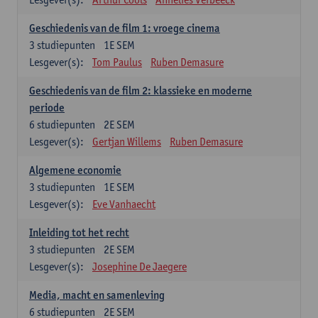
Geschiedenis van de film 1: vroege cinema
3
studiepunten
1E SEM
Lesgever(s):
Tom Paulus
Ruben Demasure
Geschiedenis van de film 2: klassieke en moderne
periode
6
studiepunten
2E SEM
Lesgever(s):
Gertjan Willems
Ruben Demasure
Algemene economie
3
studiepunten
1E SEM
Lesgever(s):
Eve Vanhaecht
Inleiding tot het recht
3
studiepunten
2E SEM
Lesgever(s):
Josephine De Jaegere
Media, macht en samenleving
6
studiepunten
2E SEM