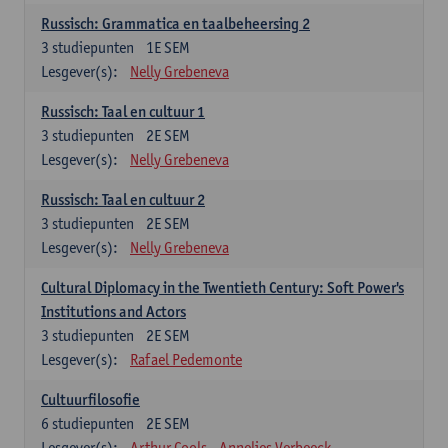
Russisch: Grammatica en taalbeheersing 2
3
studiepunten
1E SEM
Lesgever(s):
Nelly Grebeneva
Russisch: Taal en cultuur 1
3
studiepunten
2E SEM
Lesgever(s):
Nelly Grebeneva
Russisch: Taal en cultuur 2
3
studiepunten
2E SEM
Lesgever(s):
Nelly Grebeneva
Cultural Diplomacy in the Twentieth Century: Soft Power's
Institutions and Actors
3
studiepunten
2E SEM
Lesgever(s):
Rafael Pedemonte
Cultuurfilosofie
6
studiepunten
2E SEM
Lesgever(s):
Arthur Cools
Annelies Verbeeck