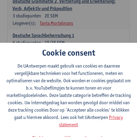
Deutsche Grammatik 2, Vertiefung und Erweiterung:
Verb, Adjektiv und Präposition
3
studiepunten
2E SEM
Lesgever(s):
Tanja Mortelmans
Deutsche Sprachbeherrschung 1
6
studiepunten
1E/2E SEM
Lesgever(s):
Tanja Mortelmans
Alex Haider
Cookie consent
Kommunikation und Gesellschaft im deutschsprachigen
De UAntwerpen maakt gebruik van cookies en daarmee
Raum
vergelijkbare technieken voor het functioneren, meten en
6
studiepunten
1E/2E SEM
optimaliseren van de website. Ook worden er cookies geplaatst om
Lesgever(s):
Carola Strobl
Alex Haider
b.v. YouTubefilmpjes te kunnen tonen en voor
marketingdoeleinden. Deze laatste categorie betreffen de tracking
Engels: verplichte opleidingsonderdelen
cookies. Uw internetgedrag kan worden gevolgd door middel van
deze tracking cookies Door op 'Accepteer alle cookies' te klikken
Advanced English Grammar for English Language
gaat u hiermee akkoord. Lees ook het UAntwerpen
Privacy
Professionals
statement
6
studiepunten
1E/2E SEM
Lesgever(s):
Jim Ureel