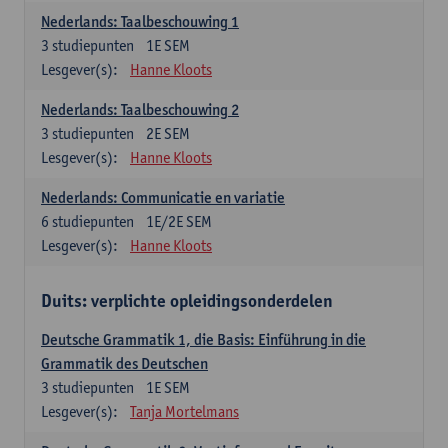
Nederlands: Taalbeschouwing 1
3
studiepunten
1E SEM
Lesgever(s):
Hanne Kloots
Nederlands: Taalbeschouwing 2
3
studiepunten
2E SEM
Lesgever(s):
Hanne Kloots
Nederlands: Communicatie en variatie
6
studiepunten
1E/2E SEM
Lesgever(s):
Hanne Kloots
Duits: verplichte opleidingsonderdelen
Deutsche Grammatik 1, die Basis: Einführung in die
Grammatik des Deutschen
3
studiepunten
1E SEM
Lesgever(s):
Tanja Mortelmans