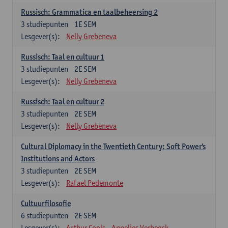
Russisch: Grammatica en taalbeheersing 2
3
studiepunten
1E SEM
Lesgever(s):
Nelly Grebeneva
Russisch: Taal en cultuur 1
3
studiepunten
2E SEM
Lesgever(s):
Nelly Grebeneva
Russisch: Taal en cultuur 2
3
studiepunten
2E SEM
Lesgever(s):
Nelly Grebeneva
Cultural Diplomacy in the Twentieth Century: Soft Power's
Institutions and Actors
3
studiepunten
2E SEM
Lesgever(s):
Rafael Pedemonte
Cultuurfilosofie
6
studiepunten
2E SEM
Lesgever(s):
Arthur Cools
Annelies Verbeeck