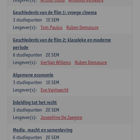
Geschiedenis van de film 1: vroege cinema
3
studiepunten
1E SEM
Lesgever(s):
Tom Paulus
Ruben Demasure
Geschiedenis van de film 2: klassieke en moderne
periode
6
studiepunten
2E SEM
Lesgever(s):
Gertjan Willems
Ruben Demasure
Algemene economie
3
studiepunten
1E SEM
Lesgever(s):
Eve Vanhaecht
Inleiding tot het recht
3
studiepunten
2E SEM
Lesgever(s):
Josephine De Jaegere
Media, macht en samenleving
6
studiepunten
2E SEM