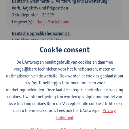
Deutsche Grammatik 2, Vertiefung und Erweiterung:
Verb, Adjektiv und Präposition
3
studiepunten
2E SEM
Lesgever(s):
Tanja Mortelmans
Deutsche Sprachbeherrschung 1
6
studiepunten
1E/2E SEM
Lesgever(s):
Tanja Mortelmans
Alex Haider
Cookie consent
Kommunikation und Gesellschaft im deutschsprachigen
De UAntwerpen maakt gebruik van cookies en daarmee
Raum
vergelijkbare technieken voor het functioneren, meten en
6
studiepunten
1E/2E SEM
optimaliseren van de website. Ook worden er cookies geplaatst om
Lesgever(s):
Carola Strobl
Alex Haider
b.v. YouTubefilmpjes te kunnen tonen en voor
marketingdoeleinden. Deze laatste categorie betreffen de tracking
Engels: verplichte opleidingsonderdelen
cookies. Uw internetgedrag kan worden gevolgd door middel van
deze tracking cookies Door op 'Accepteer alle cookies' te klikken
Advanced English Grammar for English Language
gaat u hiermee akkoord. Lees ook het UAntwerpen
Privacy
Professionals
statement
6
studiepunten
1E/2E SEM
Lesgever(s):
Jim Ureel