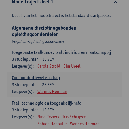
Modeltraject deel 1
Deel 1 van het modeltraject is het standaard startpakket.
Algemene disciplinegebonden
opleidingsonderdelen
Verplichte opleidingsonderdelen
Toegepaste taalkunde: Taal, individu en maatschappij
3
studiepunten
1E SEM
Lesgever(s):
Carola Strobl
Jim Ureel
Communicatiewetenschap
3
studiepunten
2E SEM
Lesgever(s):
Wannes Heirman
Taal, technologie en toegankelijkheid
3
studiepunten
1E SEM
Lesgever(s):
Nina Reviers
Iris Schrijver
Sabien Hanoulle
Wannes Heirman