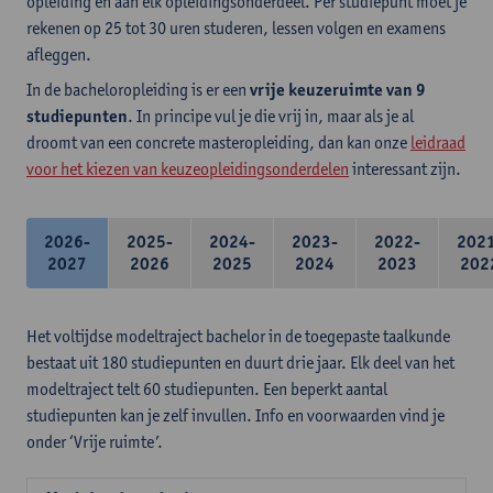
opleiding en aan elk opleidingsonderdeel. Per studiepunt moet je
rekenen op 25 tot 30 uren studeren, lessen volgen en examens
afleggen.
In de bacheloropleiding is er een
vrije keuzeruimte van 9
studiepunten
. In principe vul je die vrij in, maar als je al
droomt van een concrete masteropleiding, dan kan onze
leidraad
voor het kiezen van keuzeopleidingsonderdelen
interessant zijn.
2026-
2025-
2024-
2023-
2022-
202
2027
2026
2025
2024
2023
202
Het voltijdse modeltraject bachelor in de toegepaste taalkunde
bestaat uit 180 studiepunten en duurt drie jaar. Elk deel van het
modeltraject telt 60 studiepunten. Een beperkt aantal
studiepunten kan je zelf invullen. Info en voorwaarden vind je
onder ‘Vrije ruimte’.