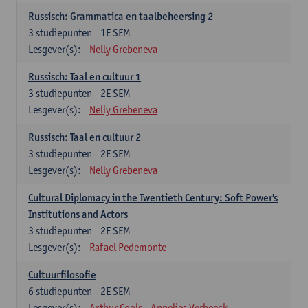
Russisch: Grammatica en taalbeheersing 2
3
studiepunten
1E SEM
Lesgever(s):
Nelly Grebeneva
Russisch: Taal en cultuur 1
3
studiepunten
2E SEM
Lesgever(s):
Nelly Grebeneva
Russisch: Taal en cultuur 2
3
studiepunten
2E SEM
Lesgever(s):
Nelly Grebeneva
Cultural Diplomacy in the Twentieth Century: Soft Power's
Institutions and Actors
3
studiepunten
2E SEM
Lesgever(s):
Rafael Pedemonte
Cultuurfilosofie
6
studiepunten
2E SEM
Lesgever(s):
Arthur Cools
Annelies Verbeeck