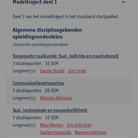
Modeltraject deel 1
Deel 1 van het modeltraject is het standaard startpakket.
Algemene disciplinegebonden
opleidingsonderdelen
Verplichte opleidingsonderdelen
Toegepaste taalkunde: Taal, individu en maatschappij
3
studiepunten
1E SEM
Lesgever(s):
Carola Strobl
Jim Ureel
Communicatiewetenschap
3
studiepunten
2E SEM
Lesgever(s):
Wannes Heirman
Taal, technologie en toegankelijkheid
3
studiepunten
1E SEM
Lesgever(s):
Nina Reviers
Iris Schrijver
Sabien Hanoulle
Wannes Heirman