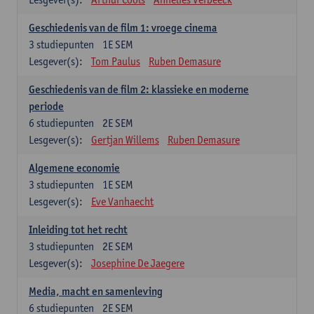
Geschiedenis van de film 1: vroege cinema
3
studiepunten
1E SEM
Lesgever(s):
Tom Paulus
Ruben Demasure
Geschiedenis van de film 2: klassieke en moderne
periode
6
studiepunten
2E SEM
Lesgever(s):
Gertjan Willems
Ruben Demasure
Algemene economie
3
studiepunten
1E SEM
Lesgever(s):
Eve Vanhaecht
Inleiding tot het recht
3
studiepunten
2E SEM
Lesgever(s):
Josephine De Jaegere
Media, macht en samenleving
6
studiepunten
2E SEM