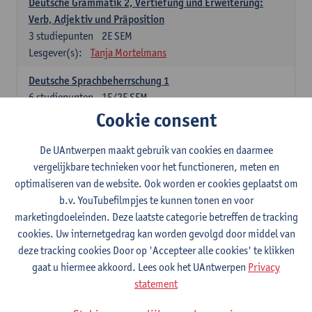
Deutsche Grammatik 2, Vertiefung und Erweiterung:
Verb, Adjektiv und Präposition
3
studiepunten
2E SEM
Lesgever(s):
Tanja Mortelmans
Deutsche Sprachbeherrschung 1
6
studiepunten
1E/2E SEM
Lesgever(s):
Tanja Mortelmans
Alex Haider
Cookie consent
Kommunikation und Gesellschaft im deutschsprachigen
De UAntwerpen maakt gebruik van cookies en daarmee
Raum
vergelijkbare technieken voor het functioneren, meten en
6
studiepunten
1E/2E SEM
optimaliseren van de website. Ook worden er cookies geplaatst om
Lesgever(s):
Carola Strobl
Alex Haider
b.v. YouTubefilmpjes te kunnen tonen en voor
marketingdoeleinden. Deze laatste categorie betreffen de tracking
Engels: verplichte opleidingsonderdelen
cookies. Uw internetgedrag kan worden gevolgd door middel van
deze tracking cookies Door op 'Accepteer alle cookies' te klikken
Advanced English Grammar for English Language
gaat u hiermee akkoord. Lees ook het UAntwerpen
Privacy
Professionals
statement
6
studiepunten
1E/2E SEM
Lesgever(s):
Jim Ureel