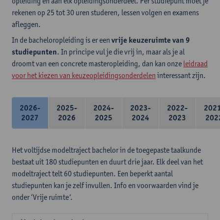
opleiding en aan elk opleidingsonderdeel. Per studiepunt moet je
rekenen op 25 tot 30 uren studeren, lessen volgen en examens
afleggen.
In de bacheloropleiding is er een
vrije keuzeruimte van 9
studiepunten
. In principe vul je die vrij in, maar als je al
droomt van een concrete masteropleiding, dan kan onze
leidraad
voor het kiezen van keuzeopleidingsonderdelen
interessant zijn.
2026-
2025-
2024-
2023-
2022-
202
2027
2026
2025
2024
2023
202
Het voltijdse modeltraject bachelor in de toegepaste taalkunde
bestaat uit 180 studiepunten en duurt drie jaar. Elk deel van het
modeltraject telt 60 studiepunten. Een beperkt aantal
studiepunten kan je zelf invullen. Info en voorwaarden vind je
onder ‘Vrije ruimte’.