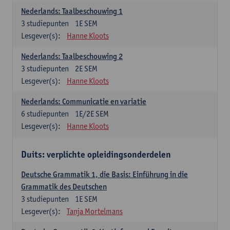
Nederlands: Taalbeschouwing 1
3
studiepunten
1E SEM
Lesgever(s):
Hanne Kloots
Nederlands: Taalbeschouwing 2
3
studiepunten
2E SEM
Lesgever(s):
Hanne Kloots
Nederlands: Communicatie en variatie
6
studiepunten
1E/2E SEM
Lesgever(s):
Hanne Kloots
Duits: verplichte opleidingsonderdelen
Deutsche Grammatik 1, die Basis: Einführung in die
Grammatik des Deutschen
3
studiepunten
1E SEM
Lesgever(s):
Tanja Mortelmans