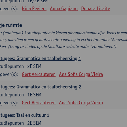
tudiepunten
1E/2E SEM
gever(s):
Nina Reviers
Anna Gagiano
Donata Lisaite
ije ruimte
r (minimum) 3 studiepunten te kiezen uit onderstaande lijst. Wens je ee
en, dan dien je een gemotiveerde aanvraag in via het formulier 'Aanvraag
ken' (terug te vinden op de facultaire website onder 'Formulieren').
tugees: Grammatica en taalbeheersing 1
tudiepunten
2E SEM
gever(s):
Gert Vercauteren
Ana Sofia Corga Vieira
tugees: Grammatica en taalbeheersing 2
tudiepunten
1E SEM
gever(s):
Gert Vercauteren
Ana Sofia Corga Vieira
tugees: Taal en cultuur 1
tudiepunten
2E SEM