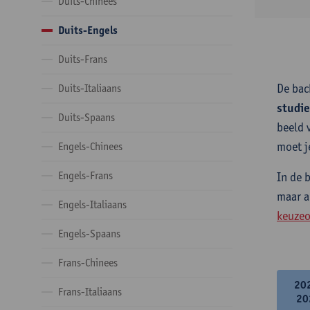
Duits-Chinees
Duits-Engels
Duits-Frans
De bac
Duits-Italiaans
studi
Duits-Spaans
beeld 
moet j
Engels-Chinees
Engels-Frans
In de 
maar a
Engels-Italiaans
keuzeo
Engels-Spaans
Frans-Chinees
20
Frans-Italiaans
20