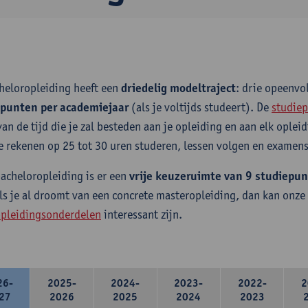
heloropleiding heeft een
driedelig modeltraject
: drie opeenv
epunten per academiejaar
(als je voltijds studeert). De
studiep
van de tijd die je zal besteden aan je opleiding en aan elk ople
e rekenen op 25 tot 30 uren studeren, lessen volgen en examens
bacheloropleiding is er een
vrije keuzeruimte van 9 studiepu
ls je al droomt van een concrete masteropleiding, dan kan onze
pleidingsonderdelen
interessant zijn.
26-
2025-
2024-
2023-
2022-
2
27
2026
2025
2024
2023