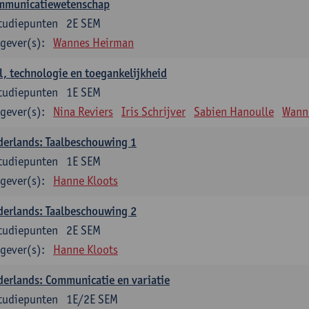
mmunicatiewetenschap
tudiepunten
2E SEM
gever(s):
Wannes Heirman
l, technologie en toegankelijkheid
tudiepunten
1E SEM
gever(s):
Nina Reviers
Iris Schrijver
Sabien Hanoulle
Wann
erlands: Taalbeschouwing 1
tudiepunten
1E SEM
gever(s):
Hanne Kloots
erlands: Taalbeschouwing 2
tudiepunten
2E SEM
gever(s):
Hanne Kloots
erlands: Communicatie en variatie
tudiepunten
1E/2E SEM