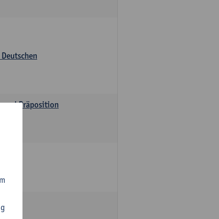
s Deutschen
v und Präposition
om
ng