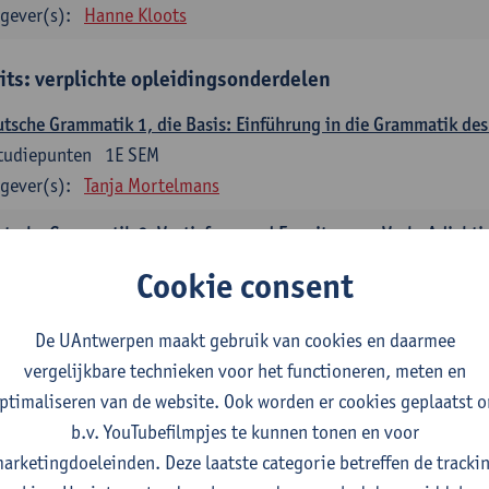
gever(s):
Hanne Kloots
its: verplichte opleidingsonderdelen
tsche Grammatik 1, die Basis: Einführung in die Grammatik de
tudiepunten
1E SEM
gever(s):
Tanja Mortelmans
tsche Grammatik 2, Vertiefung und Erweiterung: Verb, Adjekti
tudiepunten
2E SEM
Cookie consent
gever(s):
Tanja Mortelmans
De UAntwerpen maakt gebruik van cookies en daarmee
utsche Sprachbeherrschung 1
vergelijkbare technieken voor het functioneren, meten en
tudiepunten
1E/2E SEM
ptimaliseren van de website. Ook worden er cookies geplaatst 
gever(s):
Tanja Mortelmans
Alex Haider
b.v. YouTubefilmpjes te kunnen tonen en voor
mmunikation und Gesellschaft im deutschsprachigen Raum
arketingdoeleinden. Deze laatste categorie betreffen de tracki
tudiepunten
1E/2E SEM