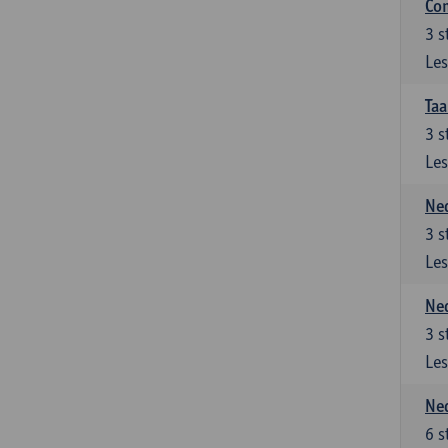
Co
3
s
Les
Taa
3
s
Les
Ned
3
s
Les
Ned
3
s
Les
Ned
6
s