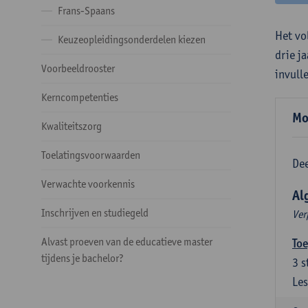
Frans-Spaans
Het vo
Keuzeopleidingsonderdelen kiezen
drie j
Voorbeeldrooster
invull
Kerncompetenties
Mo
Kwaliteitszorg
Toelatingsvoorwaarden
Dee
Verwachte voorkennis
Al
Inschrijven en studiegeld
Ver
Alvast proeven van de educatieve master
Toe
tijdens je bachelor?
3
s
Les