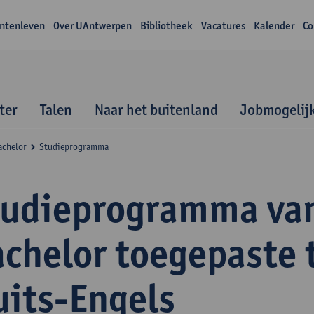
ntenleven
Over UAntwerpen
Bibliotheek
Vacatures
Kalender
Co
ter
Talen
Naar het buitenland
Jobmogelij
achelor
Studieprogramma
tudieprogramma va
achelor toegepaste 
uits-Engels