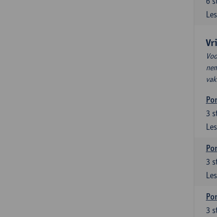
6
s
Les
Vr
Voo
nem
vak
Por
3
s
Les
Por
3
s
Les
Por
3
s