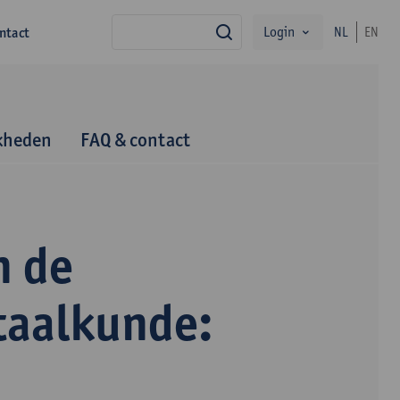
Login
ntact
NL
EN
zoek
kheden
FAQ & contact
n de
taalkunde: