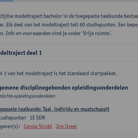
ltijdse modeltraject bachelor in de toegepaste taalkunde besta
aar. Elk deel van het modeltraject telt 60 studiepunten. Een bepe
en. Info en voorwaarden vind je onder ‘Vrije ruimte’.
deltraject deel 1
l 1 van het modeltraject is het standaard startpakket.
gemene disciplinegebonden opleidingsonderdelen
plichte opleidingsonderdelen
gepaste taalkunde: Taal, individu en maatschappij
tudiepunten
1E SEM
gever(s):
Carola Strobl
Jim Ureel