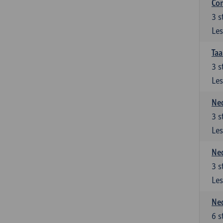
Co
3
s
Les
Taa
3
s
Les
Ned
3
s
Les
Ned
3
s
Les
Ned
6
s