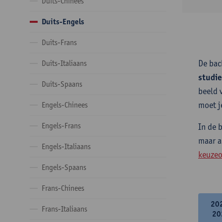
Duits-Chinees
Duits-Engels
Duits-Frans
De bac
Duits-Italiaans
studi
Duits-Spaans
beeld 
moet j
Engels-Chinees
Engels-Frans
In de 
maar a
Engels-Italiaans
keuzeo
Engels-Spaans
Frans-Chinees
20
Frans-Italiaans
20