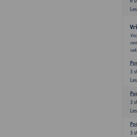
6
s
Les
Vr
Voo
nem
vak
Por
3
s
Les
Por
3
s
Les
Por
3
s