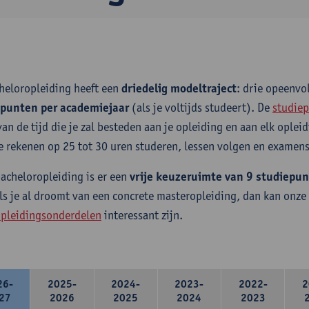
heloropleiding heeft een
driedelig modeltraject
: drie opeenv
epunten per academiejaar
(als je voltijds studeert). De
studiep
van de tijd die je zal besteden aan je opleiding en aan elk ople
e rekenen op 25 tot 30 uren studeren, lessen volgen en examens
bacheloropleiding is er een
vrije keuzeruimte van 9 studiepu
ls je al droomt van een concrete masteropleiding, dan kan onze
pleidingsonderdelen
interessant zijn.
26-
2025-
2024-
2023-
2022-
2
27
2026
2025
2024
2023