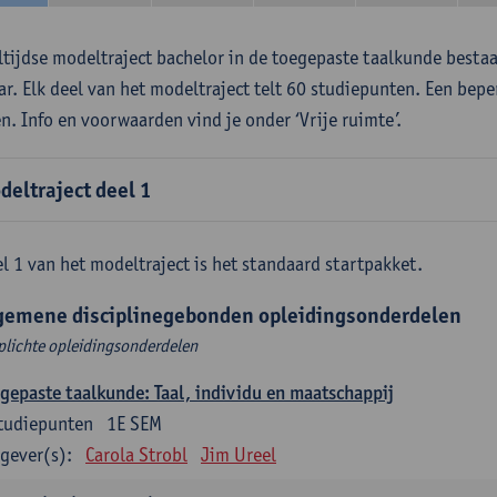
ltijdse modeltraject bachelor in de toegepaste taalkunde besta
aar. Elk deel van het modeltraject telt 60 studiepunten. Een bepe
en. Info en voorwaarden vind je onder ‘Vrije ruimte’.
deltraject deel 1
l 1 van het modeltraject is het standaard startpakket.
gemene disciplinegebonden opleidingsonderdelen
plichte opleidingsonderdelen
gepaste taalkunde: Taal, individu en maatschappij
tudiepunten
1E SEM
gever(s):
Carola Strobl
Jim Ureel