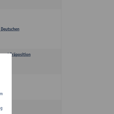
s Deutschen
v und Präposition
om
ng