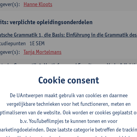
gever(s):
Hanne Kloots
its: verplichte opleidingsonderdelen
tsche Grammatik 1, die Basis: Einführung in die Grammatik de
tudiepunten
1E SEM
gever(s):
Tanja Mortelmans
tsche Grammatik 2, Vertiefung und Erweiterung: Verb, Adjekti
tudiepunten
2E SEM
Cookie consent
gever(s):
Tanja Mortelmans
De UAntwerpen maakt gebruik van cookies en daarmee
utsche Sprachbeherrschung 1
vergelijkbare technieken voor het functioneren, meten en
tudiepunten
1E/2E SEM
ptimaliseren van de website. Ook worden er cookies geplaatst 
gever(s):
Tanja Mortelmans
Alex Haider
b.v. YouTubefilmpjes te kunnen tonen en voor
mmunikation und Gesellschaft im deutschsprachigen Raum
arketingdoeleinden. Deze laatste categorie betreffen de tracki
tudiepunten
1E/2E SEM