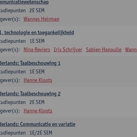
mmunicatiewetenschap
tudiepunten
2E SEM
gever(s):
Wannes Heirman
l, technologie en toegankelijkheid
tudiepunten
1E SEM
gever(s):
Nina Reviers
Iris Schrijver
Sabien Hanoulle
Wann
erlands: Taalbeschouwing 1
tudiepunten
1E SEM
gever(s):
Hanne Kloots
erlands: Taalbeschouwing 2
tudiepunten
2E SEM
gever(s):
Hanne Kloots
erlands: Communicatie en variatie
tudiepunten
1E/2E SEM