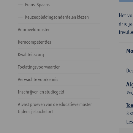
Frans-Spaans
Het vo
Keuzeopleidingsonderdelen kiezen
drie j
Voorbeeldrooster
invull
Kerncompetenties
Mo
Kwaliteitszorg
Toelatingsvoorwaarden
Dee
Verwachte voorkennis
Al
Inschrijven en studiegeld
Ver
Alvast proeven van de educatieve master
Toe
tijdens je bachelor?
3
s
Les