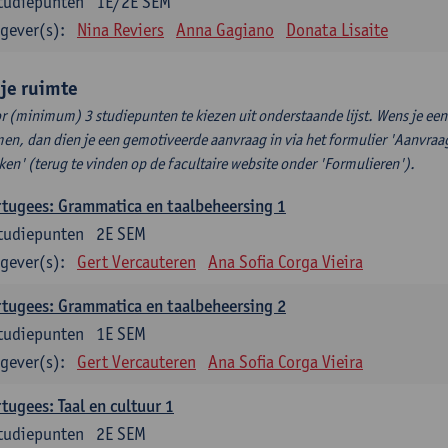
tudiepunten
1E/2E SEM
gever(s):
Nina Reviers
Anna Gagiano
Donata Lisaite
ije ruimte
r (minimum) 3 studiepunten te kiezen uit onderstaande lijst. Wens je ee
en, dan dien je een gemotiveerde aanvraag in via het formulier 'Aanvraag
ken' (terug te vinden op de facultaire website onder 'Formulieren').
tugees: Grammatica en taalbeheersing 1
tudiepunten
2E SEM
gever(s):
Gert Vercauteren
Ana Sofia Corga Vieira
tugees: Grammatica en taalbeheersing 2
tudiepunten
1E SEM
gever(s):
Gert Vercauteren
Ana Sofia Corga Vieira
tugees: Taal en cultuur 1
tudiepunten
2E SEM