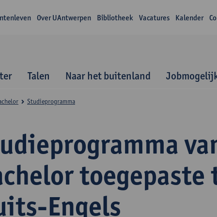
ntenleven
Over UAntwerpen
Bibliotheek
Vacatures
Kalender
Co
ter
Talen
Naar het buitenland
Jobmogelij
achelor
Studieprogramma
tudieprogramma va
achelor toegepaste 
uits-Engels