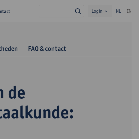
Login
ntact
NL
EN
zoek
kheden
FAQ & contact
n de
taalkunde: