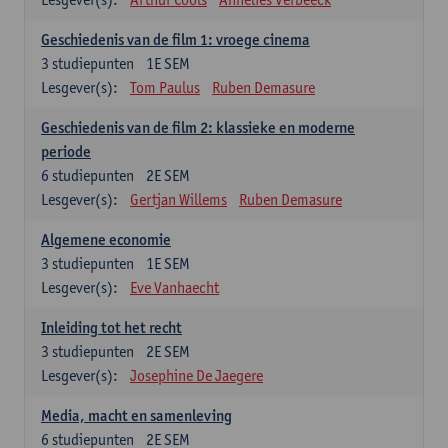
Geschiedenis van de film 1: vroege cinema
3
studiepunten
1E SEM
Lesgever(s):
Tom Paulus
Ruben Demasure
Geschiedenis van de film 2: klassieke en moderne
periode
6
studiepunten
2E SEM
Lesgever(s):
Gertjan Willems
Ruben Demasure
Algemene economie
3
studiepunten
1E SEM
Lesgever(s):
Eve Vanhaecht
Inleiding tot het recht
3
studiepunten
2E SEM
Lesgever(s):
Josephine De Jaegere
Media, macht en samenleving
6
studiepunten
2E SEM