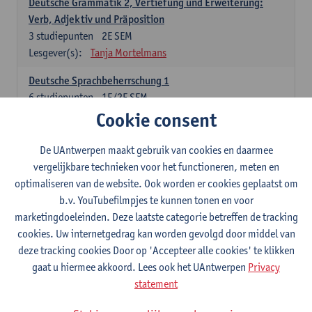
Deutsche Grammatik 2, Vertiefung und Erweiterung:
Verb, Adjektiv und Präposition
3
studiepunten
2E SEM
Lesgever(s):
Tanja Mortelmans
Deutsche Sprachbeherrschung 1
6
studiepunten
1E/2E SEM
Lesgever(s):
Tanja Mortelmans
Alex Haider
Cookie consent
Kommunikation und Gesellschaft im deutschsprachigen
De UAntwerpen maakt gebruik van cookies en daarmee
Raum
vergelijkbare technieken voor het functioneren, meten en
6
studiepunten
1E/2E SEM
optimaliseren van de website. Ook worden er cookies geplaatst om
Lesgever(s):
Carola Strobl
Alex Haider
b.v. YouTubefilmpjes te kunnen tonen en voor
marketingdoeleinden. Deze laatste categorie betreffen de tracking
Engels: verplichte opleidingsonderdelen
cookies. Uw internetgedrag kan worden gevolgd door middel van
deze tracking cookies Door op 'Accepteer alle cookies' te klikken
Advanced English Grammar for English Language
gaat u hiermee akkoord. Lees ook het UAntwerpen
Privacy
Professionals
statement
6
studiepunten
1E/2E SEM
Lesgever(s):
Jim Ureel