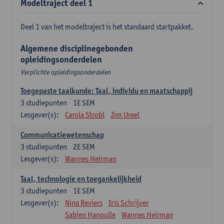
Modeltraject deel 1
Deel 1 van het modeltraject is het standaard startpakket.
Algemene disciplinegebonden
opleidingsonderdelen
Verplichte opleidingsonderdelen
Toegepaste taalkunde: Taal, individu en maatschappij
3
studiepunten
1E SEM
Lesgever(s):
Carola Strobl
Jim Ureel
Communicatiewetenschap
3
studiepunten
2E SEM
Lesgever(s):
Wannes Heirman
Taal, technologie en toegankelijkheid
3
studiepunten
1E SEM
Lesgever(s):
Nina Reviers
Iris Schrijver
Sabien Hanoulle
Wannes Heirman