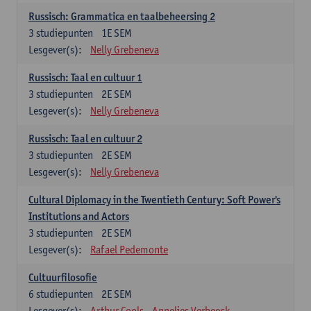
Russisch: Grammatica en taalbeheersing 2
3
studiepunten
1E SEM
Lesgever(s):
Nelly Grebeneva
Russisch: Taal en cultuur 1
3
studiepunten
2E SEM
Lesgever(s):
Nelly Grebeneva
Russisch: Taal en cultuur 2
3
studiepunten
2E SEM
Lesgever(s):
Nelly Grebeneva
Cultural Diplomacy in the Twentieth Century: Soft Power's
Institutions and Actors
3
studiepunten
2E SEM
Lesgever(s):
Rafael Pedemonte
Cultuurfilosofie
6
studiepunten
2E SEM
Lesgever(s):
Arthur Cools
Annelies Verbeeck