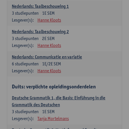
Nederlands: Taalbeschouwing 1
3
studiepunten
1E SEM
Lesgever(s):
Hanne Kloots
Nederlands: Taalbeschouwing 2
3
studiepunten
2E SEM
Lesgever(s):
Hanne Kloots
Nederlands: Communicatie en variatie
6
studiepunten
1E/2E SEM
Lesgever(s):
Hanne Kloots
Duits: verplichte opleidingsonderdelen
Deutsche Grammatik 1, die Basis: Einführung in die
Grammatik des Deutschen
3
studiepunten
1E SEM
Lesgever(s):
Tanja Mortelmans