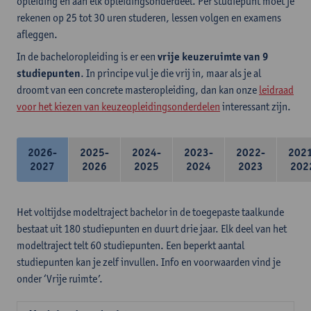
opleiding en aan elk opleidingsonderdeel. Per studiepunt moet je
rekenen op 25 tot 30 uren studeren, lessen volgen en examens
afleggen.
In de bacheloropleiding is er een
vrije keuzeruimte van 9
studiepunten
. In principe vul je die vrij in, maar als je al
droomt van een concrete masteropleiding, dan kan onze
leidraad
voor het kiezen van keuzeopleidingsonderdelen
interessant zijn.
2026-
2025-
2024-
2023-
2022-
202
2027
2026
2025
2024
2023
202
Het voltijdse modeltraject bachelor in de toegepaste taalkunde
bestaat uit 180 studiepunten en duurt drie jaar. Elk deel van het
modeltraject telt 60 studiepunten. Een beperkt aantal
studiepunten kan je zelf invullen. Info en voorwaarden vind je
onder ‘Vrije ruimte’.