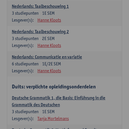
Nederlands: Taalbeschouwing 1
3
studiepunten
1E SEM
Lesgever(s):
Hanne Kloots
Nederlands: Taalbeschouwing 2
3
studiepunten
2E SEM
Lesgever(s):
Hanne Kloots
Nederlands: Communicatie en variatie
6
studiepunten
1E/2E SEM
Lesgever(s):
Hanne Kloots
Duits: verplichte opleidingsonderdelen
Deutsche Grammatik 1, die Basis: Einführung in die
Grammatik des Deutschen
3
studiepunten
1E SEM
Lesgever(s):
Tanja Mortelmans