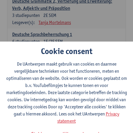
Deutsche Grammatik 2, Vertiefung und Erweiterung:
Verb, Adjektiv und Präposition
3
studiepunten
2E SEM
Lesgever(s):
Tanja Mortelmans
Deutsche Sprachbeherrschung 1
6
studiepunten
1E/2E SEM
Lesgever(s):
Tanja Mortelmans
Alex Haider
Cookie consent
Kommunikation und Gesellschaft im deutschsprachigen
De UAntwerpen maakt gebruik van cookies en daarmee
Raum
vergelijkbare technieken voor het functioneren, meten en
6
studiepunten
1E/2E SEM
optimaliseren van de website. Ook worden er cookies geplaatst om
Lesgever(s):
Carola Strobl
Alex Haider
b.v. YouTubefilmpjes te kunnen tonen en voor
marketingdoeleinden. Deze laatste categorie betreffen de tracking
Engels: verplichte opleidingsonderdelen
cookies. Uw internetgedrag kan worden gevolgd door middel van
deze tracking cookies Door op 'Accepteer alle cookies' te klikken
Advanced English Grammar for English Language
gaat u hiermee akkoord. Lees ook het UAntwerpen
Privacy
Professionals
statement
6
studiepunten
1E/2E SEM
Lesgever(s):
Jim Ureel