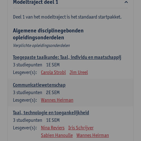
Modeltraject deel 1
Deel 1 van het modeltraject is het standaard startpakket.
Algemene disciplinegebonden
opleidingsonderdelen
Verplichte opleidingsonderdelen
Toegepaste taalkunde: Taal, individu en maatschappij
3
studiepunten
1E SEM
Lesgever(s):
Carola Strobl
Jim Ureel
Communicatiewetenschap
3
studiepunten
2E SEM
Lesgever(s):
Wannes Heirman
Taal, technologie en toegankelijkheid
3
studiepunten
1E SEM
Lesgever(s):
Nina Reviers
Iris Schrijver
Sabien Hanoulle
Wannes Heirman