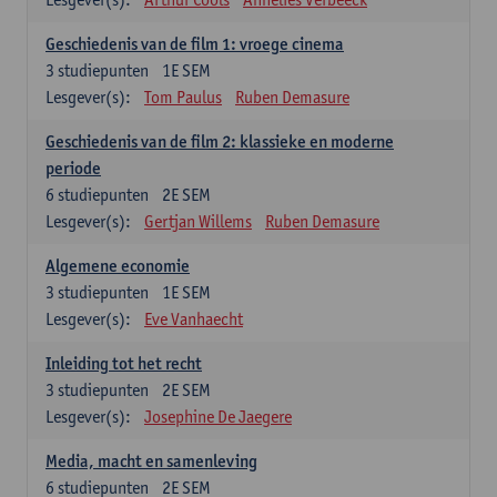
Geschiedenis van de film 1: vroege cinema
3
studiepunten
1E SEM
Lesgever(s):
Tom Paulus
Ruben Demasure
Geschiedenis van de film 2: klassieke en moderne
periode
6
studiepunten
2E SEM
Lesgever(s):
Gertjan Willems
Ruben Demasure
Algemene economie
3
studiepunten
1E SEM
Lesgever(s):
Eve Vanhaecht
Inleiding tot het recht
3
studiepunten
2E SEM
Lesgever(s):
Josephine De Jaegere
Media, macht en samenleving
6
studiepunten
2E SEM