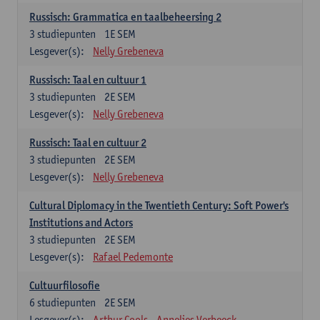
Russisch: Grammatica en taalbeheersing 2
3
studiepunten
1E SEM
Lesgever(s):
Nelly Grebeneva
Russisch: Taal en cultuur 1
3
studiepunten
2E SEM
Lesgever(s):
Nelly Grebeneva
Russisch: Taal en cultuur 2
3
studiepunten
2E SEM
Lesgever(s):
Nelly Grebeneva
Cultural Diplomacy in the Twentieth Century: Soft Power's
Institutions and Actors
3
studiepunten
2E SEM
Lesgever(s):
Rafael Pedemonte
Cultuurfilosofie
6
studiepunten
2E SEM
Lesgever(s):
Arthur Cools
Annelies Verbeeck