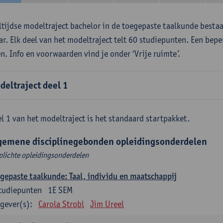
ltijdse modeltraject bachelor in de toegepaste taalkunde besta
aar. Elk deel van het modeltraject telt 60 studiepunten. Een bepe
en. Info en voorwaarden vind je onder ‘Vrije ruimte’.
deltraject deel 1
l 1 van het modeltraject is het standaard startpakket.
gemene disciplinegebonden opleidingsonderdelen
plichte opleidingsonderdelen
gepaste taalkunde: Taal, individu en maatschappij
tudiepunten
1E SEM
gever(s):
Carola Strobl
Jim Ureel