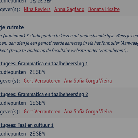
tudiepunten
1E/2E SEM
gever(s):
Nina Reviers
Anna Gagiano
Donata Lisaite
ije ruimte
r (minimum) 3 studiepunten te kiezen uit onderstaande lijst. Wens je ee
en, dan dien je een gemotiveerde aanvraag in via het formulier 'Aanvraag
ken' (terug te vinden op de facultaire website onder 'Formulieren').
tugees: Grammatica en taalbeheersing 1
tudiepunten
2E SEM
gever(s):
Gert Vercauteren
Ana Sofia Corga Vieira
tugees: Grammatica en taalbeheersing 2
tudiepunten
1E SEM
gever(s):
Gert Vercauteren
Ana Sofia Corga Vieira
tugees: Taal en cultuur 1
tudiepunten
2E SEM