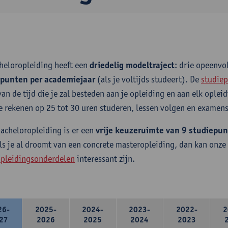
heloropleiding heeft een
driedelig modeltraject
: drie opeenv
epunten per academiejaar
(als je voltijds studeert). De
studiep
van de tijd die je zal besteden aan je opleiding en aan elk ople
e rekenen op 25 tot 30 uren studeren, lessen volgen en examens
bacheloropleiding is er een
vrije keuzeruimte van 9 studiepu
ls je al droomt van een concrete masteropleiding, dan kan onze
pleidingsonderdelen
interessant zijn.
26-
2025-
2024-
2023-
2022-
2
27
2026
2025
2024
2023