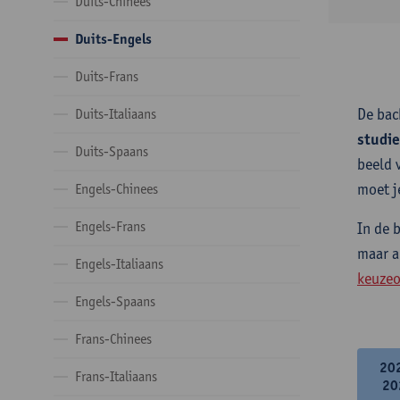
Duits-Chinees
Duits-Engels
Duits-Frans
De bac
Duits-Italiaans
studi
Duits-Spaans
beeld 
moet j
Engels-Chinees
Engels-Frans
In de 
maar a
Engels-Italiaans
keuzeo
Engels-Spaans
Frans-Chinees
20
Frans-Italiaans
20