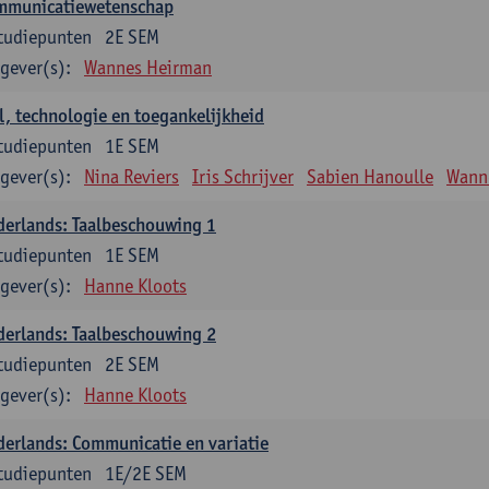
mmunicatiewetenschap
tudiepunten
2E SEM
gever(s):
Wannes Heirman
l, technologie en toegankelijkheid
tudiepunten
1E SEM
gever(s):
Nina Reviers
Iris Schrijver
Sabien Hanoulle
Wann
erlands: Taalbeschouwing 1
tudiepunten
1E SEM
gever(s):
Hanne Kloots
erlands: Taalbeschouwing 2
tudiepunten
2E SEM
gever(s):
Hanne Kloots
erlands: Communicatie en variatie
tudiepunten
1E/2E SEM