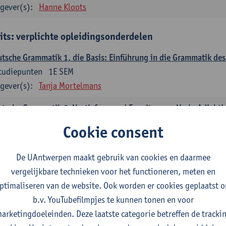
gever(s):
Hanne Kloots
its: verplichte opleidingsonderdelen
tsche Grammatik 1, die Basis: Einführung in die Grammatik de
tudiepunten
1E SEM
gever(s):
Tanja Mortelmans
tsche Grammatik 2, Vertiefung und Erweiterung: Verb, Adjekti
tudiepunten
2E SEM
Cookie consent
gever(s):
Tanja Mortelmans
De UAntwerpen maakt gebruik van cookies en daarmee
utsche Sprachbeherrschung 1
vergelijkbare technieken voor het functioneren, meten en
tudiepunten
1E/2E SEM
ptimaliseren van de website. Ook worden er cookies geplaatst 
gever(s):
Tanja Mortelmans
Alex Haider
b.v. YouTubefilmpjes te kunnen tonen en voor
mmunikation und Gesellschaft im deutschsprachigen Raum
arketingdoeleinden. Deze laatste categorie betreffen de tracki
tudiepunten
1E/2E SEM