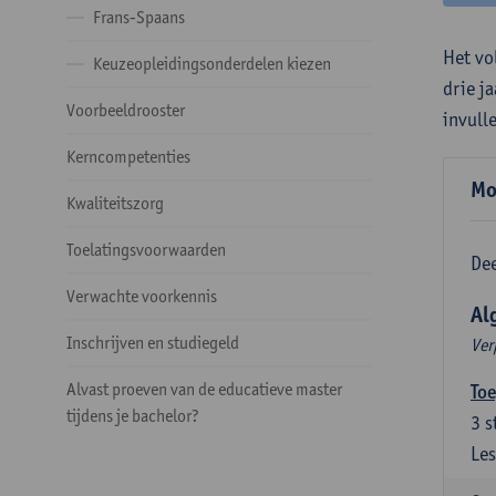
Frans-Spaans
Het vo
Keuzeopleidingsonderdelen kiezen
drie j
Voorbeeldrooster
invull
Kerncompetenties
Mo
Kwaliteitszorg
Toelatingsvoorwaarden
Dee
Verwachte voorkennis
Al
Inschrijven en studiegeld
Ver
Alvast proeven van de educatieve master
Toe
tijdens je bachelor?
3
s
Les