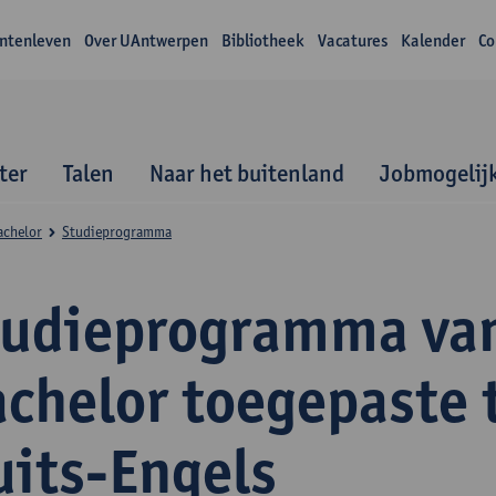
ntenleven
Over UAntwerpen
Bibliotheek
Vacatures
Kalender
Co
ter
Talen
Naar het buitenland
Jobmogelij
achelor
Studieprogramma
tudieprogramma va
achelor toegepaste 
uits-Engels