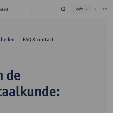
Login
ntact
NL
EN
zoek
kheden
FAQ & contact
n de
taalkunde: