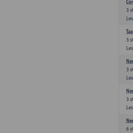
Co
3
s
Les
Taa
3
s
Les
Ned
3
s
Les
Ned
3
s
Les
Ned
6
s