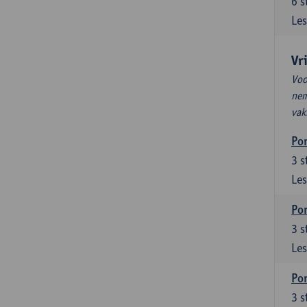
6
s
Les
Vr
Voo
nem
vak
Por
3
s
Les
Por
3
s
Les
Por
3
s