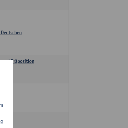
s Deutschen
v und Präposition
om
ng