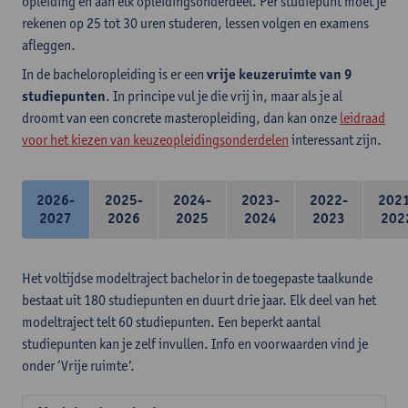
opleiding en aan elk opleidingsonderdeel. Per studiepunt moet je
rekenen op 25 tot 30 uren studeren, lessen volgen en examens
afleggen.
In de bacheloropleiding is er een
vrije keuzeruimte van 9
studiepunten
. In principe vul je die vrij in, maar als je al
droomt van een concrete masteropleiding, dan kan onze
leidraad
voor het kiezen van keuzeopleidingsonderdelen
interessant zijn.
2026-
2025-
2024-
2023-
2022-
202
2027
2026
2025
2024
2023
202
Het voltijdse modeltraject bachelor in de toegepaste taalkunde
bestaat uit 180 studiepunten en duurt drie jaar. Elk deel van het
modeltraject telt 60 studiepunten. Een beperkt aantal
studiepunten kan je zelf invullen. Info en voorwaarden vind je
onder ‘Vrije ruimte’.