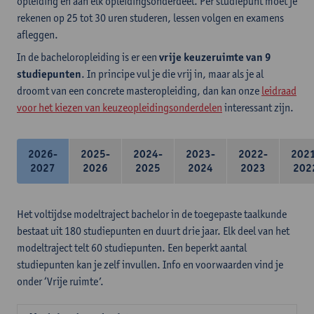
opleiding en aan elk opleidingsonderdeel. Per studiepunt moet je
rekenen op 25 tot 30 uren studeren, lessen volgen en examens
afleggen.
In de bacheloropleiding is er een
vrije keuzeruimte van 9
studiepunten
. In principe vul je die vrij in, maar als je al
droomt van een concrete masteropleiding, dan kan onze
leidraad
voor het kiezen van keuzeopleidingsonderdelen
interessant zijn.
2026-
2025-
2024-
2023-
2022-
202
2027
2026
2025
2024
2023
202
Het voltijdse modeltraject bachelor in de toegepaste taalkunde
bestaat uit 180 studiepunten en duurt drie jaar. Elk deel van het
modeltraject telt 60 studiepunten. Een beperkt aantal
studiepunten kan je zelf invullen. Info en voorwaarden vind je
onder ‘Vrije ruimte’.