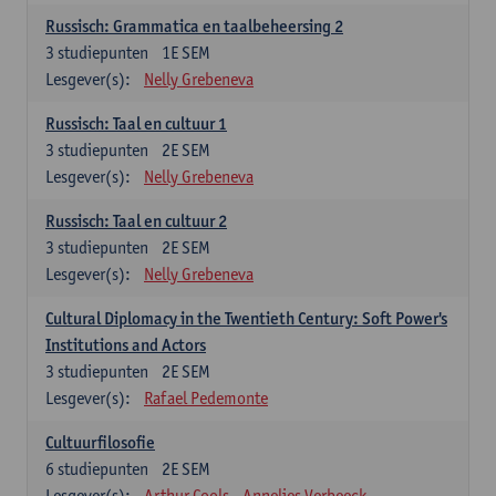
Russisch: Grammatica en taalbeheersing 2
3
studiepunten
1E SEM
Lesgever(s):
Nelly Grebeneva
Russisch: Taal en cultuur 1
3
studiepunten
2E SEM
Lesgever(s):
Nelly Grebeneva
Russisch: Taal en cultuur 2
3
studiepunten
2E SEM
Lesgever(s):
Nelly Grebeneva
Cultural Diplomacy in the Twentieth Century: Soft Power's
Institutions and Actors
3
studiepunten
2E SEM
Lesgever(s):
Rafael Pedemonte
Cultuurfilosofie
6
studiepunten
2E SEM
Lesgever(s):
Arthur Cools
Annelies Verbeeck