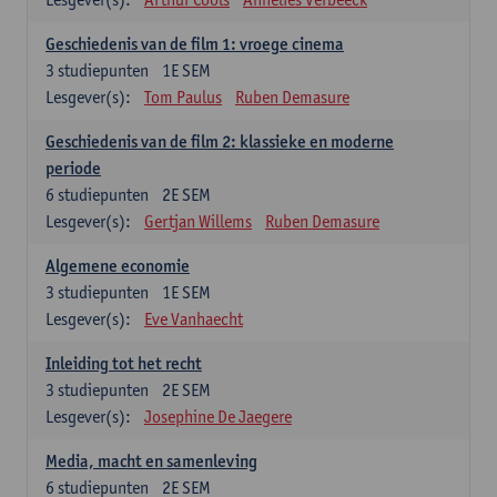
Geschiedenis van de film 1: vroege cinema
3
studiepunten
1E SEM
Lesgever(s):
Tom Paulus
Ruben Demasure
Geschiedenis van de film 2: klassieke en moderne
periode
6
studiepunten
2E SEM
Lesgever(s):
Gertjan Willems
Ruben Demasure
Algemene economie
3
studiepunten
1E SEM
Lesgever(s):
Eve Vanhaecht
Inleiding tot het recht
3
studiepunten
2E SEM
Lesgever(s):
Josephine De Jaegere
Media, macht en samenleving
6
studiepunten
2E SEM