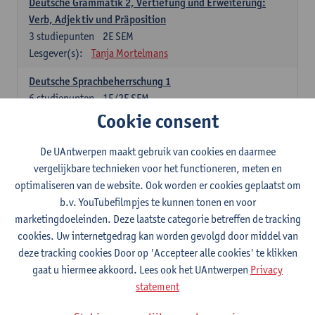
Deutsche Grammatik 2, Vertiefung und Erweiterung:
Verb, Adjektiv und Präposition
3
studiepunten
2E SEM
Lesgever(s):
Tanja Mortelmans
Deutsche Sprachbeherrschung 1
6
studiepunten
1E/2E SEM
Lesgever(s):
Tanja Mortelmans
Alex Haider
Cookie consent
Kommunikation und Gesellschaft im deutschsprachigen
De UAntwerpen maakt gebruik van cookies en daarmee
Raum
vergelijkbare technieken voor het functioneren, meten en
6
studiepunten
1E/2E SEM
optimaliseren van de website. Ook worden er cookies geplaatst om
Lesgever(s):
Carola Strobl
Alex Haider
b.v. YouTubefilmpjes te kunnen tonen en voor
marketingdoeleinden. Deze laatste categorie betreffen de tracking
Engels: verplichte opleidingsonderdelen
cookies. Uw internetgedrag kan worden gevolgd door middel van
deze tracking cookies Door op 'Accepteer alle cookies' te klikken
Advanced English Grammar for English Language
gaat u hiermee akkoord. Lees ook het UAntwerpen
Privacy
Professionals
statement
6
studiepunten
1E/2E SEM
Lesgever(s):
Jim Ureel