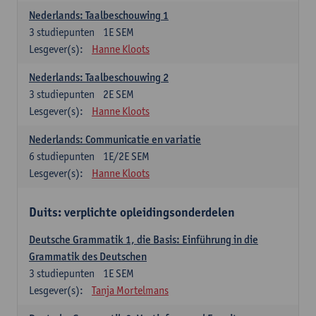
Nederlands: Taalbeschouwing 1
3
studiepunten
1E SEM
Lesgever(s):
Hanne Kloots
Nederlands: Taalbeschouwing 2
3
studiepunten
2E SEM
Lesgever(s):
Hanne Kloots
Nederlands: Communicatie en variatie
6
studiepunten
1E/2E SEM
Lesgever(s):
Hanne Kloots
Duits: verplichte opleidingsonderdelen
Deutsche Grammatik 1, die Basis: Einführung in die
Grammatik des Deutschen
3
studiepunten
1E SEM
Lesgever(s):
Tanja Mortelmans