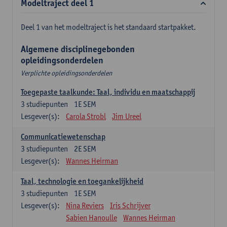
Modeltraject deel 1
Deel 1 van het modeltraject is het standaard startpakket.
Algemene disciplinegebonden
opleidingsonderdelen
Verplichte opleidingsonderdelen
Toegepaste taalkunde: Taal, individu en maatschappij
3
studiepunten
1E SEM
Lesgever(s):
Carola Strobl
Jim Ureel
Communicatiewetenschap
3
studiepunten
2E SEM
Lesgever(s):
Wannes Heirman
Taal, technologie en toegankelijkheid
3
studiepunten
1E SEM
Lesgever(s):
Nina Reviers
Iris Schrijver
Sabien Hanoulle
Wannes Heirman