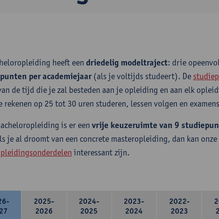
heloropleiding heeft een
driedelig modeltraject
: drie opeenv
epunten per academiejaar
(als je voltijds studeert). De
studiep
van de tijd die je zal besteden aan je opleiding en aan elk ople
e rekenen op 25 tot 30 uren studeren, lessen volgen en examens
bacheloropleiding is er een
vrije keuzeruimte van 9 studiepu
ls je al droomt van een concrete masteropleiding, dan kan onze
pleidingsonderdelen
interessant zijn.
26-
2025-
2024-
2023-
2022-
2
27
2026
2025
2024
2023