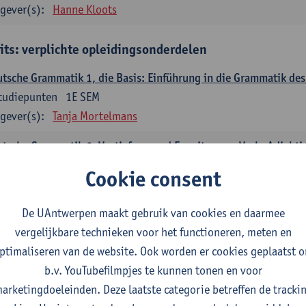
gever(s):
Hanne Kloots
its: verplichte opleidingsonderdelen
tsche Grammatik 1, die Basis: Einführung in die Grammatik de
tudiepunten
1E SEM
gever(s):
Tanja Mortelmans
tsche Grammatik 2, Vertiefung und Erweiterung: Verb, Adjekti
tudiepunten
2E SEM
Cookie consent
gever(s):
Tanja Mortelmans
De UAntwerpen maakt gebruik van cookies en daarmee
utsche Sprachbeherrschung 1
vergelijkbare technieken voor het functioneren, meten en
tudiepunten
1E/2E SEM
ptimaliseren van de website. Ook worden er cookies geplaatst 
gever(s):
Tanja Mortelmans
Alex Haider
b.v. YouTubefilmpjes te kunnen tonen en voor
mmunikation und Gesellschaft im deutschsprachigen Raum
arketingdoeleinden. Deze laatste categorie betreffen de tracki
tudiepunten
1E/2E SEM