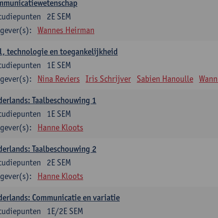
mmunicatiewetenschap
tudiepunten
2E SEM
gever(s):
Wannes Heirman
l, technologie en toegankelijkheid
tudiepunten
1E SEM
gever(s):
Nina Reviers
Iris Schrijver
Sabien Hanoulle
Wann
erlands: Taalbeschouwing 1
tudiepunten
1E SEM
gever(s):
Hanne Kloots
erlands: Taalbeschouwing 2
tudiepunten
2E SEM
gever(s):
Hanne Kloots
erlands: Communicatie en variatie
tudiepunten
1E/2E SEM