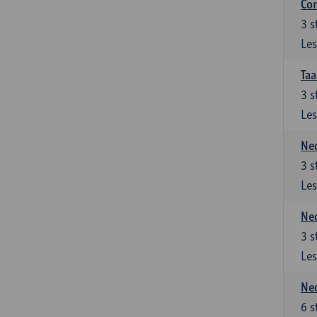
Co
3
s
Les
Taa
3
s
Les
Ned
3
s
Les
Ned
3
s
Les
Ned
6
s