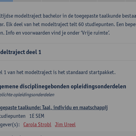
ltijdse modeltraject bachelor in de toegepaste taalkunde besta
aar. Elk deel van het modeltraject telt 60 studiepunten. Een bepe
en. Info en voorwaarden vind je onder ‘Vrije ruimte’.
deltraject deel 1
l 1 van het modeltraject is het standaard startpakket.
gemene disciplinegebonden opleidingsonderdelen
plichte opleidingsonderdelen
gepaste taalkunde: Taal, individu en maatschappij
tudiepunten
1E SEM
gever(s):
Carola Strobl
Jim Ureel