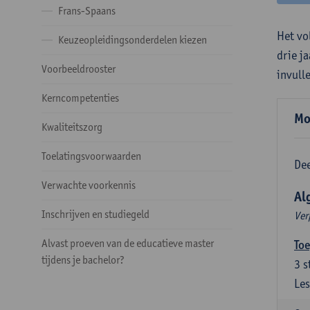
Frans-Spaans
Het vo
Keuzeopleidingsonderdelen kiezen
drie j
Voorbeeldrooster
invull
Kerncompetenties
Mo
Kwaliteitszorg
Toelatingsvoorwaarden
Dee
Verwachte voorkennis
Al
Inschrijven en studiegeld
Ver
Alvast proeven van de educatieve master
Toe
tijdens je bachelor?
3
s
Les