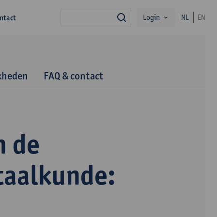
Login
ntact
NL
EN
zoek
kheden
FAQ & contact
n de
taalkunde: