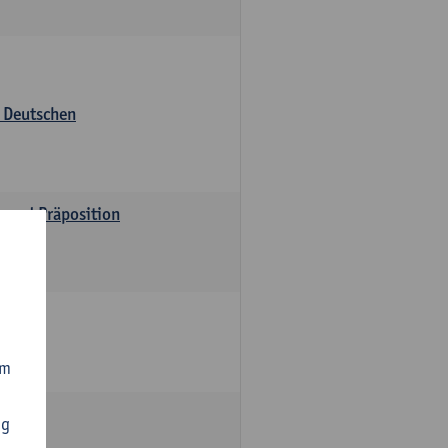
s Deutschen
v und Präposition
om
ng