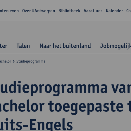
ntenleven
Over UAntwerpen
Bibliotheek
Vacatures
Kalender
Co
ter
Talen
Naar het buitenland
Jobmogelij
achelor
Studieprogramma
tudieprogramma va
achelor toegepaste 
uits-Engels