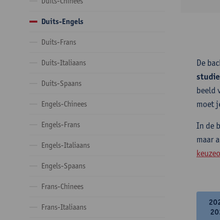
Duits-Chinees
Duits-Engels
Duits-Frans
De bac
Duits-Italiaans
studi
Duits-Spaans
beeld 
moet j
Engels-Chinees
Engels-Frans
In de 
maar a
Engels-Italiaans
keuzeo
Engels-Spaans
Frans-Chinees
20
Frans-Italiaans
20