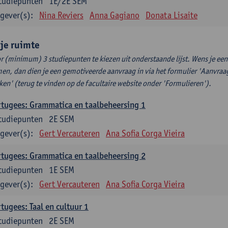
tudiepunten
1E/2E SEM
gever(s):
Nina Reviers
Anna Gagiano
Donata Lisaite
ije ruimte
r (minimum) 3 studiepunten te kiezen uit onderstaande lijst. Wens je ee
en, dan dien je een gemotiveerde aanvraag in via het formulier 'Aanvraag
ken' (terug te vinden op de facultaire website onder 'Formulieren').
tugees: Grammatica en taalbeheersing 1
tudiepunten
2E SEM
gever(s):
Gert Vercauteren
Ana Sofia Corga Vieira
tugees: Grammatica en taalbeheersing 2
tudiepunten
1E SEM
gever(s):
Gert Vercauteren
Ana Sofia Corga Vieira
tugees: Taal en cultuur 1
tudiepunten
2E SEM