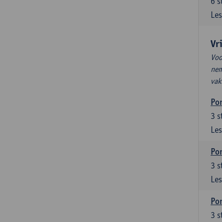
6
s
Les
Vr
Voo
nem
vak
Por
3
s
Les
Por
3
s
Les
Por
3
s