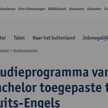
ntenleven
Over UAntwerpen
Bibliotheek
Vacatures
Kalender
Co
ter
Talen
Naar het buitenland
Jobmogelij
achelor
Studieprogramma
tudieprogramma va
achelor toegepaste 
uits-Engels