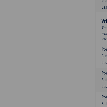
6
s
Les
Vr
Voo
nem
vak
Por
3
s
Les
Por
3
s
Les
Por
3
s