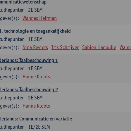
mmunicatiewetenschap
tudiepunten
2E SEM
gever(s):
Wannes Heirman
l, technologie en toegankelijkheid
tudiepunten
1E SEM
gever(s):
Nina Reviers
Iris Schrijver
Sabien Hanoulle
Wann
erlands: Taalbeschouwing 1
tudiepunten
1E SEM
gever(s):
Hanne Kloots
erlands: Taalbeschouwing 2
tudiepunten
2E SEM
gever(s):
Hanne Kloots
erlands: Communicatie en variatie
tudiepunten
1E/2E SEM