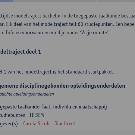
ltijdse modeltraject bachelor in de toegepaste taalkunde besta
aar. Elk deel van het modeltraject telt 60 studiepunten. Een bepe
en. Info en voorwaarden vind je onder ‘Vrije ruimte’.
deltraject deel 1
l 1 van het modeltraject is het standaard startpakket.
gemene disciplinegebonden opleidingsonderdelen
plichte opleidingsonderdelen
gepaste taalkunde: Taal, individu en maatschappij
tudiepunten
1E SEM
gever(s):
Carola Strobl
Jim Ureel