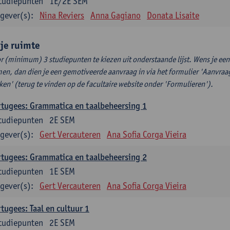
tudiepunten
1E/2E SEM
gever(s):
Nina Reviers
Anna Gagiano
Donata Lisaite
ije ruimte
r (minimum) 3 studiepunten te kiezen uit onderstaande lijst. Wens je ee
en, dan dien je een gemotiveerde aanvraag in via het formulier 'Aanvraag
ken' (terug te vinden op de facultaire website onder 'Formulieren').
tugees: Grammatica en taalbeheersing 1
tudiepunten
2E SEM
gever(s):
Gert Vercauteren
Ana Sofia Corga Vieira
tugees: Grammatica en taalbeheersing 2
tudiepunten
1E SEM
gever(s):
Gert Vercauteren
Ana Sofia Corga Vieira
tugees: Taal en cultuur 1
tudiepunten
2E SEM