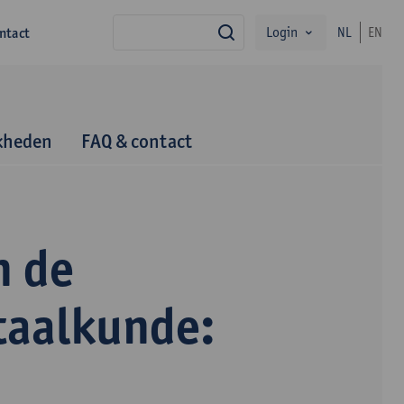
Login
ntact
NL
EN
zoek
kheden
FAQ & contact
n de
taalkunde: