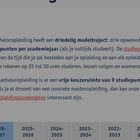
heloropleiding heeft een
driedelig modeltraject
: drie opeenv
epunten per academiejaar
(als je voltijds studeert). De
studiep
van de tijd die je zal besteden aan je opleiding en aan elk ople
e rekenen op 25 tot 30 uren studeren, lessen volgen en examens
bacheloropleiding is er een
vrije keuzeruimte van 9 studiepu
ls je al droomt van een concrete masteropleiding, dan kan onze
pleidingsonderdelen
interessant zijn.
26-
2025-
2024-
2023-
2022-
2
27
2026
2025
2024
2023