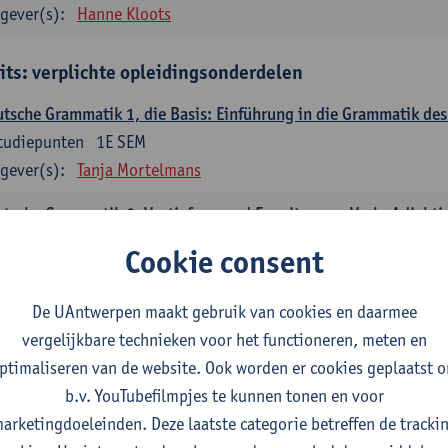
gever(s):
Hanne Kloots
its: verplichte opleidingsonderdelen
tsche Grammatik 1, die Basis: Einführung in die Grammatik de
tudiepunten
1E SEM
gever(s):
Tanja Mortelmans
tsche Grammatik 2, Vertiefung und Erweiterung: Verb, Adjekti
tudiepunten
2E SEM
Cookie consent
gever(s):
Tanja Mortelmans
De UAntwerpen maakt gebruik van cookies en daarmee
utsche Sprachbeherrschung 1
vergelijkbare technieken voor het functioneren, meten en
tudiepunten
1E/2E SEM
ptimaliseren van de website. Ook worden er cookies geplaatst 
gever(s):
Tanja Mortelmans
Alex Haider
b.v. YouTubefilmpjes te kunnen tonen en voor
mmunikation und Gesellschaft im deutschsprachigen Raum
arketingdoeleinden. Deze laatste categorie betreffen de tracki
tudiepunten
1E/2E SEM