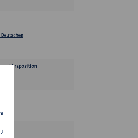
s Deutschen
v und Präposition
om
ng