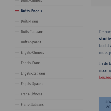
Duits-Chinees
Duits-Engels
Duits-Frans
De bac
Duits-Italiaans
studi
Duits-Spaans
beeld 
moet j
Engels-Chinees
Engels-Frans
In de 
maar a
Engels-Italiaans
keuzeo
Engels-Spaans
Frans-Chinees
20
Frans-Italiaans
20