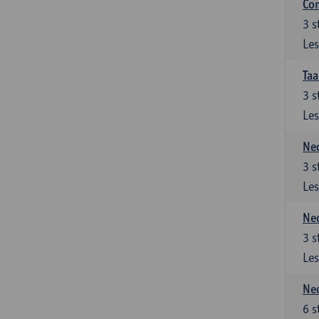
Co
3
s
Les
Taa
3
s
Les
Ned
3
s
Les
Ned
3
s
Les
Ned
6
s