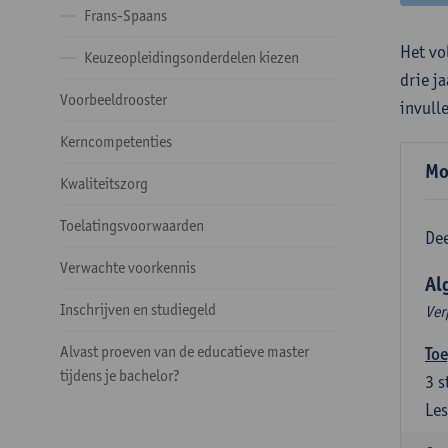
Frans-Spaans
Het vo
Keuzeopleidingsonderdelen kiezen
drie j
Voorbeeldrooster
invull
Kerncompetenties
Mo
Kwaliteitszorg
Toelatingsvoorwaarden
Dee
Verwachte voorkennis
Al
Inschrijven en studiegeld
Ver
Alvast proeven van de educatieve master
Toe
tijdens je bachelor?
3
s
Les