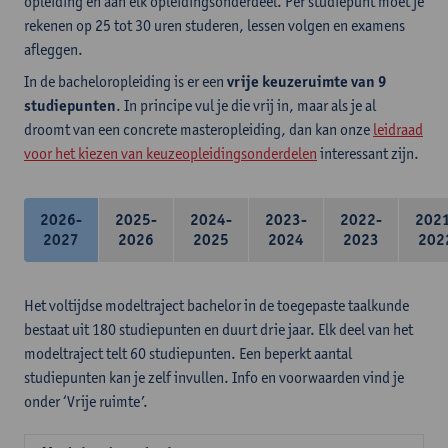
opleiding en aan elk opleidingsonderdeel. Per studiepunt moet je
rekenen op 25 tot 30 uren studeren, lessen volgen en examens
afleggen.
In de bacheloropleiding is er een
vrije keuzeruimte van 9
studiepunten
. In principe vul je die vrij in, maar als je al
droomt van een concrete masteropleiding, dan kan onze
leidraad
voor het kiezen van keuzeopleidingsonderdelen
interessant zijn.
2026-
2025-
2024-
2023-
2022-
202
2027
2026
2025
2024
2023
202
Het voltijdse modeltraject bachelor in de toegepaste taalkunde
bestaat uit 180 studiepunten en duurt drie jaar. Elk deel van het
modeltraject telt 60 studiepunten. Een beperkt aantal
studiepunten kan je zelf invullen. Info en voorwaarden vind je
onder ‘Vrije ruimte’.