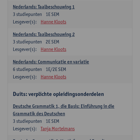
Nederlands: Taalbeschouwing 1
3
studiepunten
1E SEM
Lesgever(s):
Hanne Kloots
Nederlands: Taalbeschouwing 2
3
studiepunten
2E SEM
Lesgever(s):
Hanne Kloots
Nederlands: Communicatie en variatie
6
studiepunten
1E/2E SEM
Lesgever(s):
Hanne Kloots
Duits: verplichte opleidingsonderdelen
Deutsche Grammatik 1, die Basis: Einführung in die
Grammatik des Deutschen
3
studiepunten
1E SEM
Lesgever(s):
Tanja Mortelmans