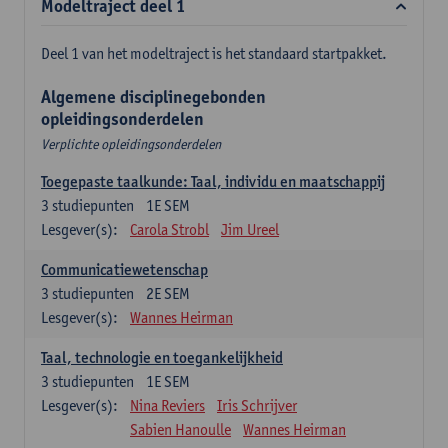
Modeltraject deel 1
Deel 1 van het modeltraject is het standaard startpakket.
Algemene disciplinegebonden
opleidingsonderdelen
Verplichte opleidingsonderdelen
Toegepaste taalkunde: Taal, individu en maatschappij
3
studiepunten
1E SEM
Lesgever(s):
Carola Strobl
Jim Ureel
Communicatiewetenschap
3
studiepunten
2E SEM
Lesgever(s):
Wannes Heirman
Taal, technologie en toegankelijkheid
3
studiepunten
1E SEM
Lesgever(s):
Nina Reviers
Iris Schrijver
Sabien Hanoulle
Wannes Heirman