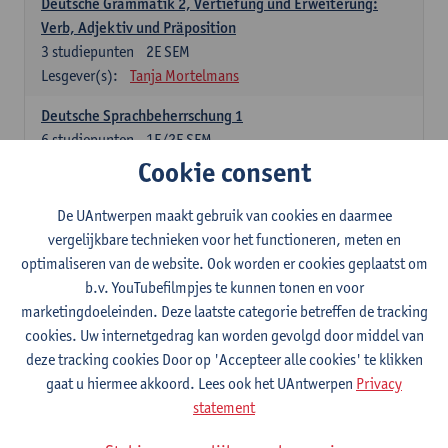
Deutsche Grammatik 2, Vertiefung und Erweiterung:
Verb, Adjektiv und Präposition
3
studiepunten
2E SEM
Lesgever(s):
Tanja Mortelmans
Deutsche Sprachbeherrschung 1
6
studiepunten
1E/2E SEM
Lesgever(s):
Tanja Mortelmans
Alex Haider
Cookie consent
Kommunikation und Gesellschaft im deutschsprachigen
De UAntwerpen maakt gebruik van cookies en daarmee
Raum
vergelijkbare technieken voor het functioneren, meten en
6
studiepunten
1E/2E SEM
optimaliseren van de website. Ook worden er cookies geplaatst om
Lesgever(s):
Carola Strobl
Alex Haider
b.v. YouTubefilmpjes te kunnen tonen en voor
marketingdoeleinden. Deze laatste categorie betreffen de tracking
Engels: verplichte opleidingsonderdelen
cookies. Uw internetgedrag kan worden gevolgd door middel van
deze tracking cookies Door op 'Accepteer alle cookies' te klikken
Advanced English Grammar for English Language
gaat u hiermee akkoord. Lees ook het UAntwerpen
Privacy
Professionals
statement
6
studiepunten
1E/2E SEM
Lesgever(s):
Jim Ureel