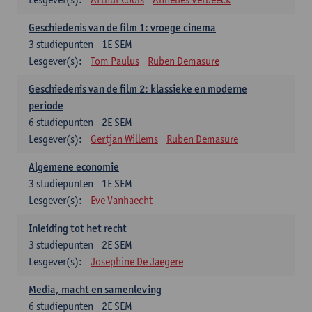
Geschiedenis van de film 1: vroege cinema
3
studiepunten
1E SEM
Lesgever(s):
Tom Paulus
Ruben Demasure
Geschiedenis van de film 2: klassieke en moderne
periode
6
studiepunten
2E SEM
Lesgever(s):
Gertjan Willems
Ruben Demasure
Algemene economie
3
studiepunten
1E SEM
Lesgever(s):
Eve Vanhaecht
Inleiding tot het recht
3
studiepunten
2E SEM
Lesgever(s):
Josephine De Jaegere
Media, macht en samenleving
6
studiepunten
2E SEM