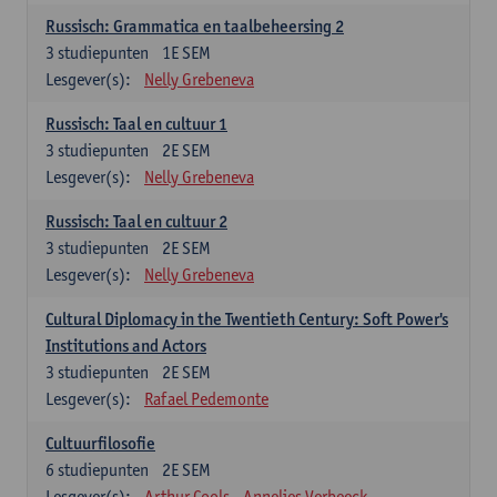
Russisch: Grammatica en taalbeheersing 2
3
studiepunten
1E SEM
Lesgever(s):
Nelly Grebeneva
Russisch: Taal en cultuur 1
3
studiepunten
2E SEM
Lesgever(s):
Nelly Grebeneva
Russisch: Taal en cultuur 2
3
studiepunten
2E SEM
Lesgever(s):
Nelly Grebeneva
Cultural Diplomacy in the Twentieth Century: Soft Power's
Institutions and Actors
3
studiepunten
2E SEM
Lesgever(s):
Rafael Pedemonte
Cultuurfilosofie
6
studiepunten
2E SEM
Lesgever(s):
Arthur Cools
Annelies Verbeeck