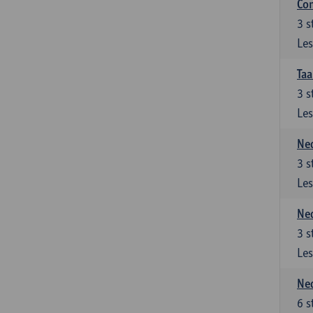
Co
3
s
Les
Taa
3
s
Les
Ned
3
s
Les
Ned
3
s
Les
Ned
6
s