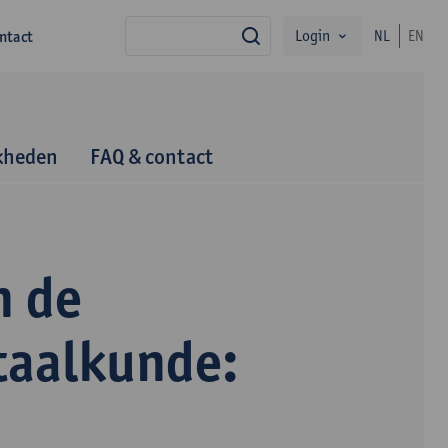
Login
ntact
NL
EN
zoek
kheden
FAQ & contact
n de
taalkunde: