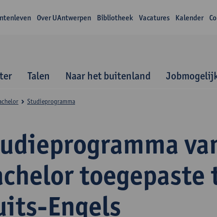
ntenleven
Over UAntwerpen
Bibliotheek
Vacatures
Kalender
Co
ter
Talen
Naar het buitenland
Jobmogelij
achelor
Studieprogramma
tudieprogramma va
achelor toegepaste 
uits-Engels