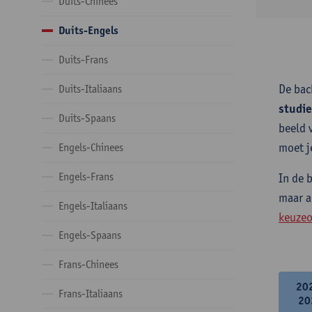
Duits-Chinees
Duits-Engels
Duits-Frans
De bac
Duits-Italiaans
studi
Duits-Spaans
beeld 
moet j
Engels-Chinees
Engels-Frans
In de 
maar a
Engels-Italiaans
keuzeo
Engels-Spaans
Frans-Chinees
20
Frans-Italiaans
20