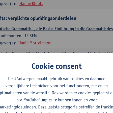
gever(s):
Hanne Kloots
its: verplichte opleidingsonderdelen
tsche Grammatik 1, die Basis: Einführung in die Grammatik de
tudiepunten
1E SEM
gever(s):
Tanja Mortelmans
tsche Grammatik 2, Vertiefung und Erweiterung: Verb, Adjekti
tudiepunten
2E SEM
Cookie consent
gever(s):
Tanja Mortelmans
De UAntwerpen maakt gebruik van cookies en daarmee
utsche Sprachbeherrschung 1
vergelijkbare technieken voor het functioneren, meten en
tudiepunten
1E/2E SEM
ptimaliseren van de website. Ook worden er cookies geplaatst 
gever(s):
Tanja Mortelmans
Alex Haider
b.v. YouTubefilmpjes te kunnen tonen en voor
mmunikation und Gesellschaft im deutschsprachigen Raum
arketingdoeleinden. Deze laatste categorie betreffen de tracki
tudiepunten
1E/2E SEM