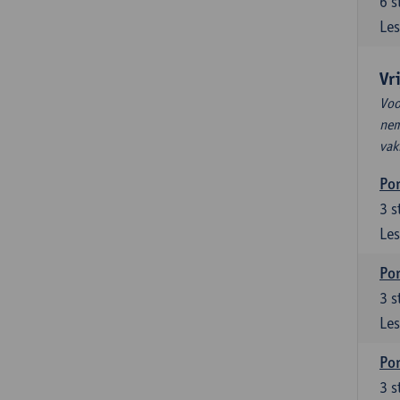
6
s
Les
Vr
Voo
nem
vak
Por
3
s
Les
Por
3
s
Les
Por
3
s