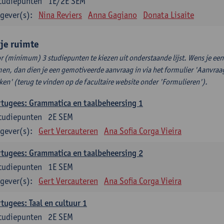
tudiepunten
1E/2E SEM
gever(s):
Nina Reviers
Anna Gagiano
Donata Lisaite
ije ruimte
r (minimum) 3 studiepunten te kiezen uit onderstaande lijst. Wens je ee
en, dan dien je een gemotiveerde aanvraag in via het formulier 'Aanvraag
ken' (terug te vinden op de facultaire website onder 'Formulieren').
tugees: Grammatica en taalbeheersing 1
tudiepunten
2E SEM
gever(s):
Gert Vercauteren
Ana Sofia Corga Vieira
tugees: Grammatica en taalbeheersing 2
tudiepunten
1E SEM
gever(s):
Gert Vercauteren
Ana Sofia Corga Vieira
tugees: Taal en cultuur 1
tudiepunten
2E SEM