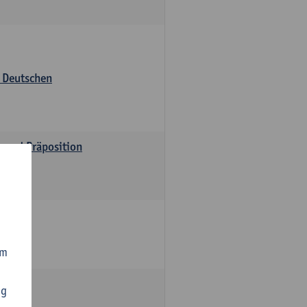
s Deutschen
v und Präposition
om
ng