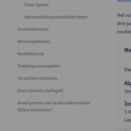
Frans-Spaans
Het vo
Keuzeopleidingsonderdelen kiezen
drie j
Voorbeeldrooster
invull
Kerncompetenties
Mo
Kwaliteitszorg
Toelatingsvoorwaarden
Dee
Verwachte voorkennis
Al
Inschrijven en studiegeld
Ver
Alvast proeven van de educatieve master
Toe
tijdens je bachelor?
3
s
Les