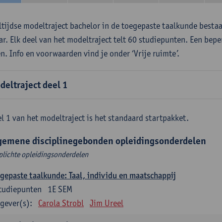
ltijdse modeltraject bachelor in de toegepaste taalkunde besta
aar. Elk deel van het modeltraject telt 60 studiepunten. Een bepe
en. Info en voorwaarden vind je onder ‘Vrije ruimte’.
deltraject deel 1
l 1 van het modeltraject is het standaard startpakket.
gemene disciplinegebonden opleidingsonderdelen
plichte opleidingsonderdelen
gepaste taalkunde: Taal, individu en maatschappij
tudiepunten
1E SEM
gever(s):
Carola Strobl
Jim Ureel