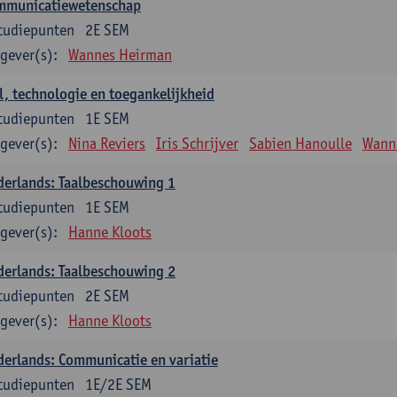
mmunicatiewetenschap
tudiepunten
2E SEM
gever(s):
Wannes Heirman
l, technologie en toegankelijkheid
tudiepunten
1E SEM
gever(s):
Nina Reviers
Iris Schrijver
Sabien Hanoulle
Wann
erlands: Taalbeschouwing 1
tudiepunten
1E SEM
gever(s):
Hanne Kloots
erlands: Taalbeschouwing 2
tudiepunten
2E SEM
gever(s):
Hanne Kloots
erlands: Communicatie en variatie
tudiepunten
1E/2E SEM