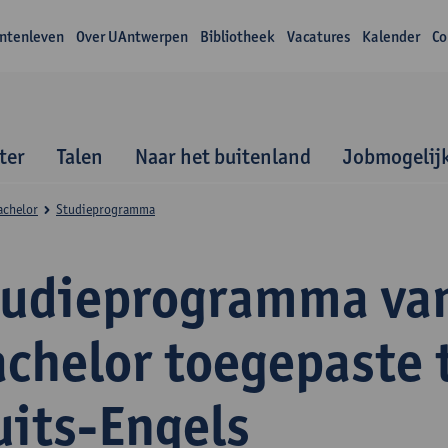
ntenleven
Over UAntwerpen
Bibliotheek
Vacatures
Kalender
Co
ter
Talen
Naar het buitenland
Jobmogelij
achelor
Studieprogramma
tudieprogramma va
achelor toegepaste 
uits-Engels