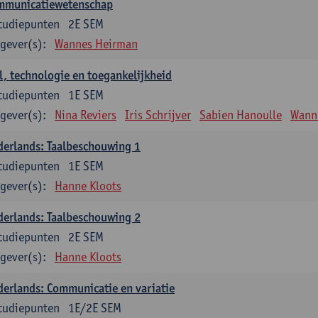
mmunicatiewetenschap
tudiepunten
2E SEM
gever(s):
Wannes Heirman
l, technologie en toegankelijkheid
tudiepunten
1E SEM
gever(s):
Nina Reviers
Iris Schrijver
Sabien Hanoulle
Wann
erlands: Taalbeschouwing 1
tudiepunten
1E SEM
gever(s):
Hanne Kloots
erlands: Taalbeschouwing 2
tudiepunten
2E SEM
gever(s):
Hanne Kloots
erlands: Communicatie en variatie
tudiepunten
1E/2E SEM