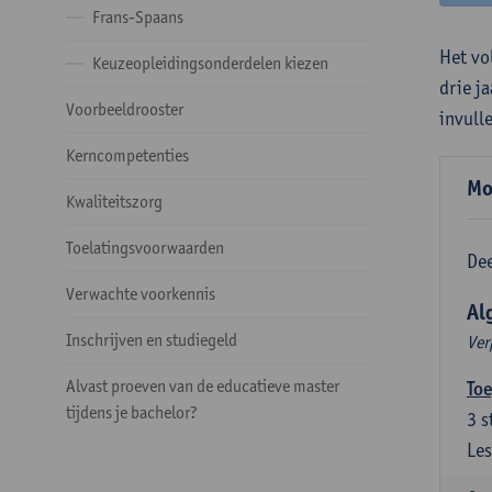
Frans-Spaans
Het vo
Keuzeopleidingsonderdelen kiezen
drie j
Voorbeeldrooster
invull
Kerncompetenties
Mo
Kwaliteitszorg
Toelatingsvoorwaarden
Dee
Verwachte voorkennis
Al
Inschrijven en studiegeld
Ver
Alvast proeven van de educatieve master
Toe
tijdens je bachelor?
3
s
Les