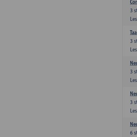
Co
3
s
Les
Taa
3
s
Les
Ned
3
s
Les
Ned
3
s
Les
Ned
6
s