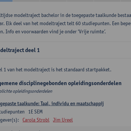
ltijdse modeltraject bachelor in de toegepaste taalkunde besta
aar. Elk deel van het modeltraject telt 60 studiepunten. Een bepe
en. Info en voorwaarden vind je onder ‘Vrije ruimte’.
deltraject deel 1
l 1 van het modeltraject is het standaard startpakket.
gemene disciplinegebonden opleidingsonderdelen
plichte opleidingsonderdelen
gepaste taalkunde: Taal, individu en maatschappij
tudiepunten
1E SEM
gever(s):
Carola Strobl
Jim Ureel