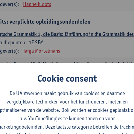
gever(s):
Hanne Kloots
its: verplichte opleidingsonderdelen
tsche Grammatik 1, die Basis: Einführung in die Grammatik de
tudiepunten
1E SEM
gever(s):
Tanja Mortelmans
tsche Grammatik 2, Vertiefung und Erweiterung: Verb, Adjekti
tudiepunten
2E SEM
Cookie consent
gever(s):
Tanja Mortelmans
De UAntwerpen maakt gebruik van cookies en daarmee
utsche Sprachbeherrschung 1
vergelijkbare technieken voor het functioneren, meten en
tudiepunten
1E/2E SEM
ptimaliseren van de website. Ook worden er cookies geplaatst 
gever(s):
Tanja Mortelmans
Alex Haider
b.v. YouTubefilmpjes te kunnen tonen en voor
mmunikation und Gesellschaft im deutschsprachigen Raum
arketingdoeleinden. Deze laatste categorie betreffen de tracki
tudiepunten
1E/2E SEM