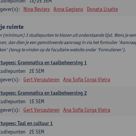
tudiepunten
1E/2E SEM
gever(s):
Nina Reviers
Anna Gagiano
Donata Lisaite
ije ruimte
r (minimum) 3 studiepunten te kiezen uit onderstaande lijst. Wens je ee
en, dan dien je een gemotiveerde aanvraag in via het formulier 'Aanvraag
ken' (terug te vinden op de facultaire website onder 'Formulieren').
tugees: Grammatica en taalbeheersing 1
tudiepunten
2E SEM
gever(s):
Gert Vercauteren
Ana Sofia Corga Vieira
tugees: Grammatica en taalbeheersing 2
tudiepunten
1E SEM
gever(s):
Gert Vercauteren
Ana Sofia Corga Vieira
tugees: Taal en cultuur 1
tudiepunten
2E SEM