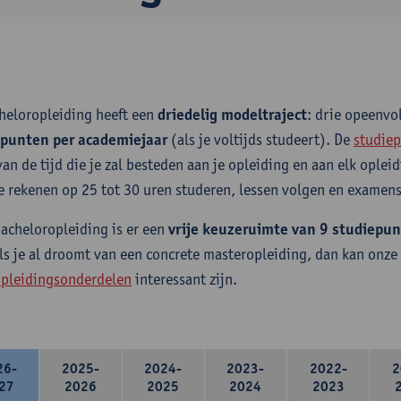
heloropleiding heeft een
driedelig modeltraject
: drie opeenv
epunten per academiejaar
(als je voltijds studeert). De
studiep
van de tijd die je zal besteden aan je opleiding en aan elk ople
e rekenen op 25 tot 30 uren studeren, lessen volgen en examens
bacheloropleiding is er een
vrije keuzeruimte van 9 studiepu
ls je al droomt van een concrete masteropleiding, dan kan onze
pleidingsonderdelen
interessant zijn.
26-
2025-
2024-
2023-
2022-
2
27
2026
2025
2024
2023