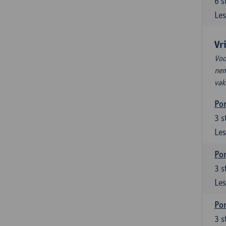
6
s
Les
Vr
Voo
nem
vak
Por
3
s
Les
Por
3
s
Les
Por
3
s