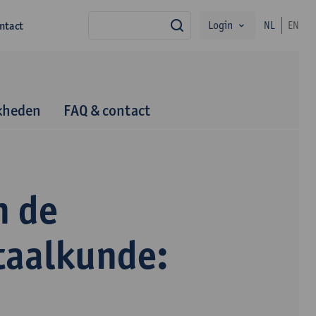
Login
ntact
NL
EN
zoek
kheden
FAQ & contact
n de
taalkunde: