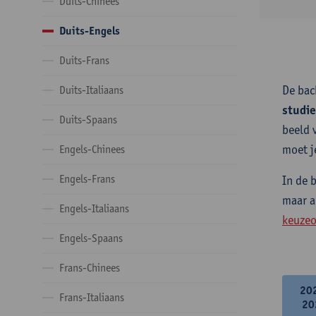
Duits-Chinees
Duits-Engels
Duits-Frans
De bac
Duits-Italiaans
studi
Duits-Spaans
beeld 
moet j
Engels-Chinees
Engels-Frans
In de 
maar a
Engels-Italiaans
keuzeo
Engels-Spaans
Frans-Chinees
20
Frans-Italiaans
20