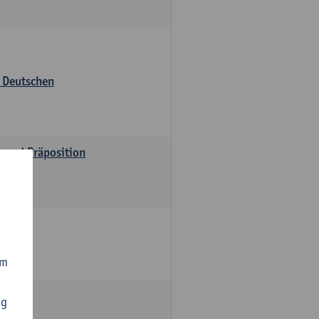
s Deutschen
v und Präposition
om
ng