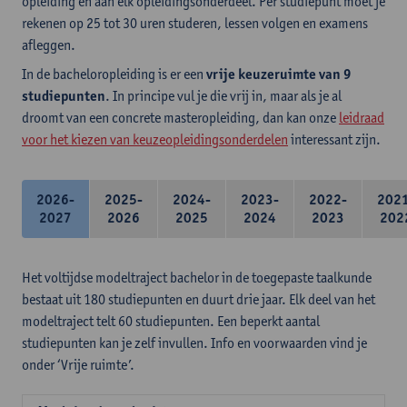
opleiding en aan elk opleidingsonderdeel. Per studiepunt moet je
rekenen op 25 tot 30 uren studeren, lessen volgen en examens
afleggen.
In de bacheloropleiding is er een
vrije keuzeruimte van 9
studiepunten
. In principe vul je die vrij in, maar als je al
droomt van een concrete masteropleiding, dan kan onze
leidraad
voor het kiezen van keuzeopleidingsonderdelen
interessant zijn.
2026-
2025-
2024-
2023-
2022-
202
2027
2026
2025
2024
2023
202
Het voltijdse modeltraject bachelor in de toegepaste taalkunde
bestaat uit 180 studiepunten en duurt drie jaar. Elk deel van het
modeltraject telt 60 studiepunten. Een beperkt aantal
studiepunten kan je zelf invullen. Info en voorwaarden vind je
onder ‘Vrije ruimte’.