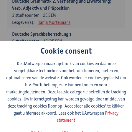
Deutsche Grammatik 2, Vertiefung und Erweiterung:
Verb, Adjektiv und Präposition
3
studiepunten
2E SEM
Lesgever(s):
Tanja Mortelmans
Deutsche Sprachbeherrschung 1
6
studiepunten
1E/2E SEM
Lesgever(s):
Tanja Mortelmans
Alex Haider
Cookie consent
Kommunikation und Gesellschaft im deutschsprachigen
De UAntwerpen maakt gebruik van cookies en daarmee
Raum
vergelijkbare technieken voor het functioneren, meten en
6
studiepunten
1E/2E SEM
optimaliseren van de website. Ook worden er cookies geplaatst om
Lesgever(s):
Carola Strobl
Alex Haider
b.v. YouTubefilmpjes te kunnen tonen en voor
marketingdoeleinden. Deze laatste categorie betreffen de tracking
Engels: verplichte opleidingsonderdelen
cookies. Uw internetgedrag kan worden gevolgd door middel van
deze tracking cookies Door op 'Accepteer alle cookies' te klikken
Advanced English Grammar for English Language
gaat u hiermee akkoord. Lees ook het UAntwerpen
Privacy
Professionals
statement
6
studiepunten
1E/2E SEM
Lesgever(s):
Jim Ureel