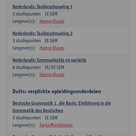
Nederlands: Taalbeschouwing 1
3
studiepunten
1E SEM
Lesgever(s):
Hanne Kloots
Nederlands: Taalbeschouwing 2
3
studiepunten
2E SEM
Lesgever(s):
Hanne Kloots
Nederlands: Communicatie en variatie
6
studiepunten
1E/2E SEM
Lesgever(s):
Hanne Kloots
Duits: verplichte opleidingsonderdelen
Deutsche Grammatik 1, die Basis: Einführung in die
Grammatik des Deutschen
3
studiepunten
1E SEM
Lesgever(s):
Tanja Mortelmans