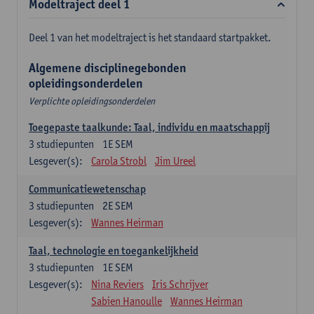
Modeltraject deel 1
Deel 1 van het modeltraject is het standaard startpakket.
Algemene disciplinegebonden
opleidingsonderdelen
Verplichte opleidingsonderdelen
Toegepaste taalkunde: Taal, individu en maatschappij
3
studiepunten
1E SEM
Lesgever(s):
Carola Strobl
Jim Ureel
Communicatiewetenschap
3
studiepunten
2E SEM
Lesgever(s):
Wannes Heirman
Taal, technologie en toegankelijkheid
3
studiepunten
1E SEM
Lesgever(s):
Nina Reviers
Iris Schrijver
Sabien Hanoulle
Wannes Heirman