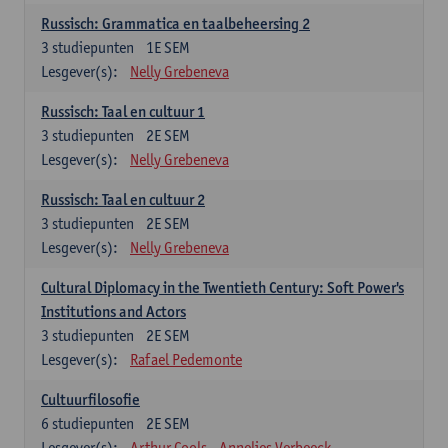
Russisch: Grammatica en taalbeheersing 2
3
studiepunten
1E SEM
Lesgever(s):
Nelly Grebeneva
Russisch: Taal en cultuur 1
3
studiepunten
2E SEM
Lesgever(s):
Nelly Grebeneva
Russisch: Taal en cultuur 2
3
studiepunten
2E SEM
Lesgever(s):
Nelly Grebeneva
Cultural Diplomacy in the Twentieth Century: Soft Power's
Institutions and Actors
3
studiepunten
2E SEM
Lesgever(s):
Rafael Pedemonte
Cultuurfilosofie
6
studiepunten
2E SEM
Lesgever(s):
Arthur Cools
Annelies Verbeeck