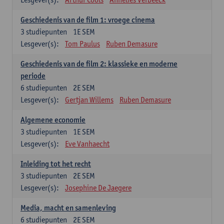
Geschiedenis van de film 1: vroege cinema
3
studiepunten
1E SEM
Lesgever(s):
Tom Paulus
Ruben Demasure
Geschiedenis van de film 2: klassieke en moderne
periode
6
studiepunten
2E SEM
Lesgever(s):
Gertjan Willems
Ruben Demasure
Algemene economie
3
studiepunten
1E SEM
Lesgever(s):
Eve Vanhaecht
Inleiding tot het recht
3
studiepunten
2E SEM
Lesgever(s):
Josephine De Jaegere
Media, macht en samenleving
6
studiepunten
2E SEM