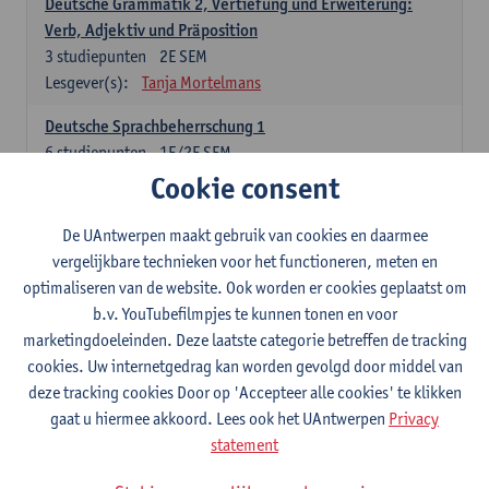
Deutsche Grammatik 2, Vertiefung und Erweiterung:
Verb, Adjektiv und Präposition
3
studiepunten
2E SEM
Lesgever(s):
Tanja Mortelmans
Deutsche Sprachbeherrschung 1
6
studiepunten
1E/2E SEM
Lesgever(s):
Tanja Mortelmans
Alex Haider
Cookie consent
Kommunikation und Gesellschaft im deutschsprachigen
De UAntwerpen maakt gebruik van cookies en daarmee
Raum
vergelijkbare technieken voor het functioneren, meten en
6
studiepunten
1E/2E SEM
optimaliseren van de website. Ook worden er cookies geplaatst om
Lesgever(s):
Carola Strobl
Alex Haider
b.v. YouTubefilmpjes te kunnen tonen en voor
marketingdoeleinden. Deze laatste categorie betreffen de tracking
Engels: verplichte opleidingsonderdelen
cookies. Uw internetgedrag kan worden gevolgd door middel van
deze tracking cookies Door op 'Accepteer alle cookies' te klikken
Advanced English Grammar for English Language
gaat u hiermee akkoord. Lees ook het UAntwerpen
Privacy
Professionals
statement
6
studiepunten
1E/2E SEM
Lesgever(s):
Jim Ureel