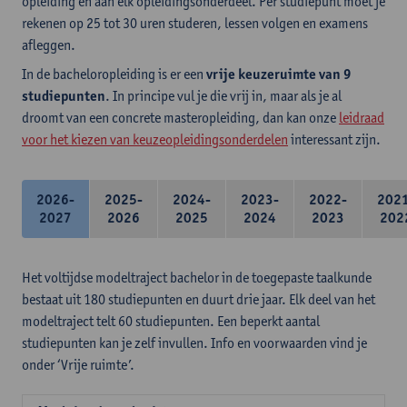
opleiding en aan elk opleidingsonderdeel. Per studiepunt moet je
rekenen op 25 tot 30 uren studeren, lessen volgen en examens
afleggen.
In de bacheloropleiding is er een
vrije keuzeruimte van 9
studiepunten
. In principe vul je die vrij in, maar als je al
droomt van een concrete masteropleiding, dan kan onze
leidraad
voor het kiezen van keuzeopleidingsonderdelen
interessant zijn.
2026-
2025-
2024-
2023-
2022-
202
2027
2026
2025
2024
2023
202
Het voltijdse modeltraject bachelor in de toegepaste taalkunde
bestaat uit 180 studiepunten en duurt drie jaar. Elk deel van het
modeltraject telt 60 studiepunten. Een beperkt aantal
studiepunten kan je zelf invullen. Info en voorwaarden vind je
onder ‘Vrije ruimte’.