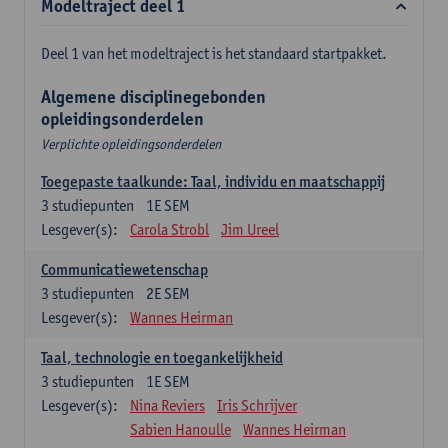
Modeltraject deel 1
Deel 1 van het modeltraject is het standaard startpakket.
Algemene disciplinegebonden
opleidingsonderdelen
Verplichte opleidingsonderdelen
Toegepaste taalkunde: Taal, individu en maatschappij
3
studiepunten
1E SEM
Lesgever(s):
Carola Strobl
Jim Ureel
Communicatiewetenschap
3
studiepunten
2E SEM
Lesgever(s):
Wannes Heirman
Taal, technologie en toegankelijkheid
3
studiepunten
1E SEM
Lesgever(s):
Nina Reviers
Iris Schrijver
Sabien Hanoulle
Wannes Heirman