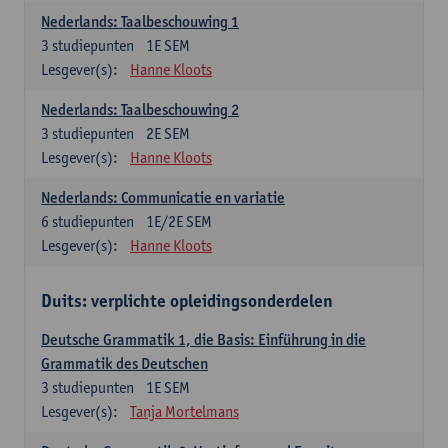
Nederlands: Taalbeschouwing 1
3
studiepunten
1E SEM
Lesgever(s):
Hanne Kloots
Nederlands: Taalbeschouwing 2
3
studiepunten
2E SEM
Lesgever(s):
Hanne Kloots
Nederlands: Communicatie en variatie
6
studiepunten
1E/2E SEM
Lesgever(s):
Hanne Kloots
Duits: verplichte opleidingsonderdelen
Deutsche Grammatik 1, die Basis: Einführung in die
Grammatik des Deutschen
3
studiepunten
1E SEM
Lesgever(s):
Tanja Mortelmans