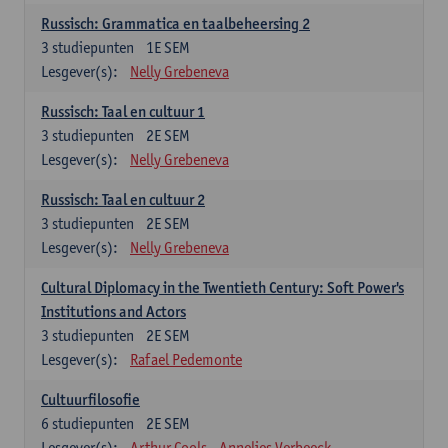
Russisch: Grammatica en taalbeheersing 2
3
studiepunten
1E SEM
Lesgever(s):
Nelly Grebeneva
Russisch: Taal en cultuur 1
3
studiepunten
2E SEM
Lesgever(s):
Nelly Grebeneva
Russisch: Taal en cultuur 2
3
studiepunten
2E SEM
Lesgever(s):
Nelly Grebeneva
Cultural Diplomacy in the Twentieth Century: Soft Power's
Institutions and Actors
3
studiepunten
2E SEM
Lesgever(s):
Rafael Pedemonte
Cultuurfilosofie
6
studiepunten
2E SEM
Lesgever(s):
Arthur Cools
Annelies Verbeeck