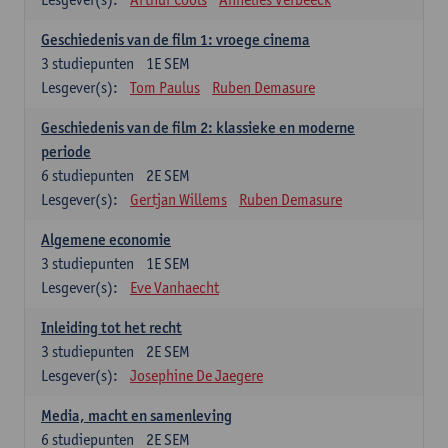
Geschiedenis van de film 1: vroege cinema
3
studiepunten
1E SEM
Lesgever(s):
Tom Paulus
Ruben Demasure
Geschiedenis van de film 2: klassieke en moderne
periode
6
studiepunten
2E SEM
Lesgever(s):
Gertjan Willems
Ruben Demasure
Algemene economie
3
studiepunten
1E SEM
Lesgever(s):
Eve Vanhaecht
Inleiding tot het recht
3
studiepunten
2E SEM
Lesgever(s):
Josephine De Jaegere
Media, macht en samenleving
6
studiepunten
2E SEM