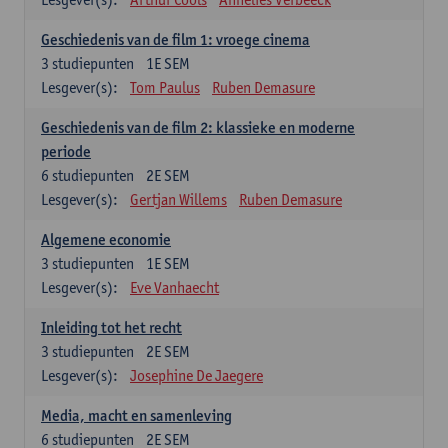
Geschiedenis van de film 1: vroege cinema
3
studiepunten
1E SEM
Lesgever(s):
Tom Paulus
Ruben Demasure
Geschiedenis van de film 2: klassieke en moderne
periode
6
studiepunten
2E SEM
Lesgever(s):
Gertjan Willems
Ruben Demasure
Algemene economie
3
studiepunten
1E SEM
Lesgever(s):
Eve Vanhaecht
Inleiding tot het recht
3
studiepunten
2E SEM
Lesgever(s):
Josephine De Jaegere
Media, macht en samenleving
6
studiepunten
2E SEM