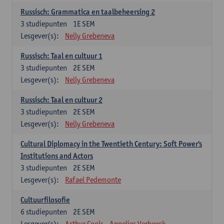
Russisch: Grammatica en taalbeheersing 2
3
studiepunten
1E SEM
Lesgever(s):
Nelly Grebeneva
Russisch: Taal en cultuur 1
3
studiepunten
2E SEM
Lesgever(s):
Nelly Grebeneva
Russisch: Taal en cultuur 2
3
studiepunten
2E SEM
Lesgever(s):
Nelly Grebeneva
Cultural Diplomacy in the Twentieth Century: Soft Power's
Institutions and Actors
3
studiepunten
2E SEM
Lesgever(s):
Rafael Pedemonte
Cultuurfilosofie
6
studiepunten
2E SEM
Lesgever(s):
Arthur Cools
Annelies Verbeeck