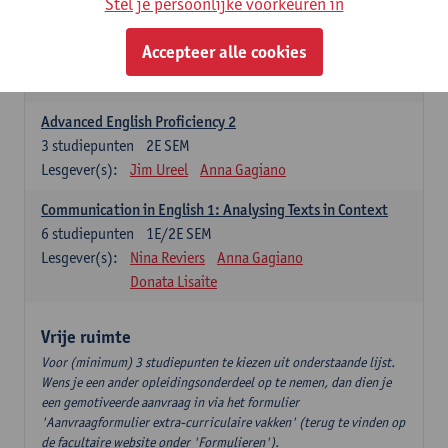
Stel je persoonlijke voorkeuren in
Advanced English Proficiency 1
Accepteer alle cookies
3
studiepunten
1E SEM
Lesgever(s):
Jim Ureel
Anna Gagiano
Advanced English Proficiency 2
3
studiepunten
2E SEM
Lesgever(s):
Jim Ureel
Anna Gagiano
Communication in English 1: Analysing Texts in Context
6
studiepunten
1E/2E SEM
Lesgever(s):
Nina Reviers
Anna Gagiano
Donata Lisaite
Vrije ruimte
Voor (minimum) 3 studiepunten te kiezen uit onderstaande lijst.
Wens je een ander opleidingsonderdeel op te nemen, dan dien je
een gemotiveerde aanvraag in via het formulier
'Aanvraagformulier extra-curriculaire vakken' (terug te vinden op
de facultaire website onder 'Formulieren').