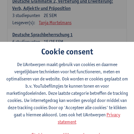
Deutsche Grammatik 2, Vertiefung und Erweiterung:
Verb, Adjektiv und Präposition
3
studiepunten
2E SEM
Lesgever(s):
Tanja Mortelmans
Deutsche Sprachbeherrschung 1
6
studiepunten
1E/2E SEM
Lesgever(s):
Tanja Mortelmans
Alex Haider
Cookie consent
Kommunikation und Gesellschaft im deutschsprachigen
De UAntwerpen maakt gebruik van cookies en daarmee
Raum
vergelijkbare technieken voor het functioneren, meten en
6
studiepunten
1E/2E SEM
optimaliseren van de website. Ook worden er cookies geplaatst om
Lesgever(s):
Carola Strobl
Alex Haider
b.v. YouTubefilmpjes te kunnen tonen en voor
marketingdoeleinden. Deze laatste categorie betreffen de tracking
Engels: verplichte opleidingsonderdelen
cookies. Uw internetgedrag kan worden gevolgd door middel van
deze tracking cookies Door op 'Accepteer alle cookies' te klikken
Advanced English Grammar for English Language
gaat u hiermee akkoord. Lees ook het UAntwerpen
Privacy
Professionals
statement
6
studiepunten
1E/2E SEM
Lesgever(s):
Jim Ureel