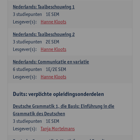
Nederlands: Taalbeschouwing 1
3
studiepunten
1E SEM
Lesgever(s):
Hanne Kloots
Nederlands: Taalbeschouwing 2
3
studiepunten
2E SEM
Lesgever(s):
Hanne Kloots
Nederlands: Communicatie en variatie
6
studiepunten
1E/2E SEM
Lesgever(s):
Hanne Kloots
Duits: verplichte opleidingsonderdelen
Deutsche Grammatik 1, die Basis: Einführung in die
Grammatik des Deutschen
3
studiepunten
1E SEM
Lesgever(s):
Tanja Mortelmans