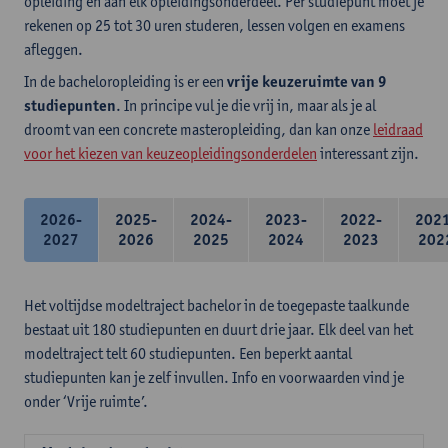
opleiding en aan elk opleidingsonderdeel. Per studiepunt moet je
rekenen op 25 tot 30 uren studeren, lessen volgen en examens
afleggen.
In de bacheloropleiding is er een
vrije keuzeruimte van 9
studiepunten
. In principe vul je die vrij in, maar als je al
droomt van een concrete masteropleiding, dan kan onze
leidraad
voor het kiezen van keuzeopleidingsonderdelen
interessant zijn.
2026-
2025-
2024-
2023-
2022-
202
2027
2026
2025
2024
2023
202
Het voltijdse modeltraject bachelor in de toegepaste taalkunde
bestaat uit 180 studiepunten en duurt drie jaar. Elk deel van het
modeltraject telt 60 studiepunten. Een beperkt aantal
studiepunten kan je zelf invullen. Info en voorwaarden vind je
onder ‘Vrije ruimte’.