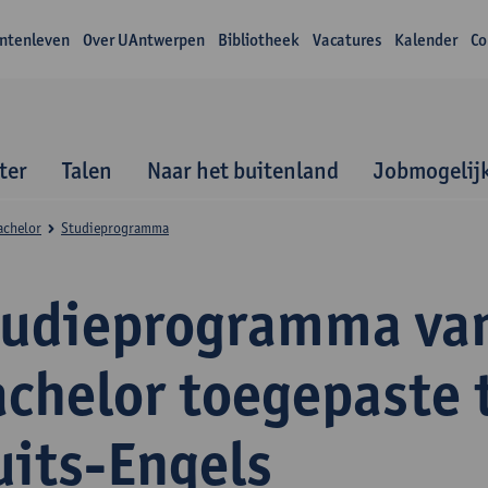
ntenleven
Over UAntwerpen
Bibliotheek
Vacatures
Kalender
Co
ter
Talen
Naar het buitenland
Jobmogelij
achelor
Studieprogramma
tudieprogramma va
achelor toegepaste 
uits-Engels