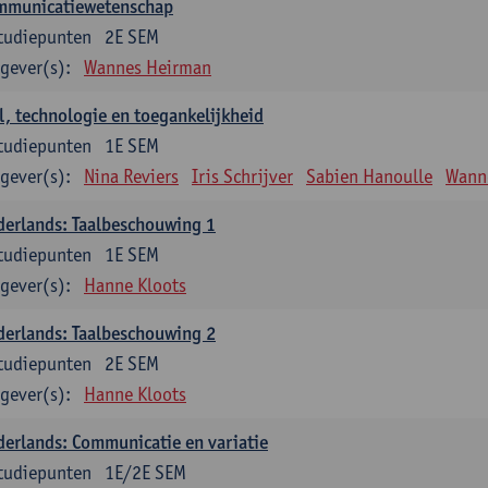
mmunicatiewetenschap
tudiepunten
2E SEM
gever(s):
Wannes Heirman
l, technologie en toegankelijkheid
tudiepunten
1E SEM
gever(s):
Nina Reviers
Iris Schrijver
Sabien Hanoulle
Wann
erlands: Taalbeschouwing 1
tudiepunten
1E SEM
gever(s):
Hanne Kloots
erlands: Taalbeschouwing 2
tudiepunten
2E SEM
gever(s):
Hanne Kloots
erlands: Communicatie en variatie
tudiepunten
1E/2E SEM