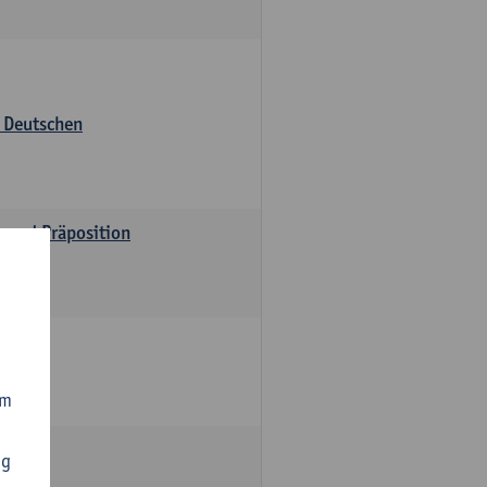
s Deutschen
v und Präposition
om
ng