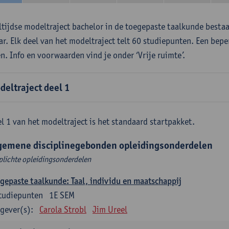
ltijdse modeltraject bachelor in de toegepaste taalkunde besta
aar. Elk deel van het modeltraject telt 60 studiepunten. Een bepe
en. Info en voorwaarden vind je onder ‘Vrije ruimte’.
deltraject deel 1
l 1 van het modeltraject is het standaard startpakket.
gemene disciplinegebonden opleidingsonderdelen
plichte opleidingsonderdelen
gepaste taalkunde: Taal, individu en maatschappij
tudiepunten
1E SEM
gever(s):
Carola Strobl
Jim Ureel