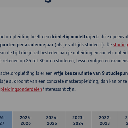
heloropleiding heeft een
driedelig modeltraject
: drie opeenv
epunten per academiejaar
(als je voltijds studeert). De
studiep
van de tijd die je zal besteden aan je opleiding en aan elk ople
e rekenen op 25 tot 30 uren studeren, lessen volgen en examens
bacheloropleiding is er een
vrije keuzeruimte van 9 studiepu
ls je al droomt van een concrete masteropleiding, dan kan onze
pleidingsonderdelen
interessant zijn.
26-
2025-
2024-
2023-
2022-
2
27
2026
2025
2024
2023