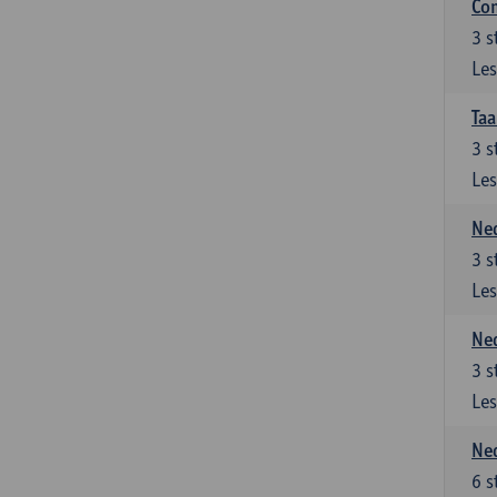
Co
3
s
Les
Taa
3
s
Les
Ned
3
s
Les
Ned
3
s
Les
Ned
6
s