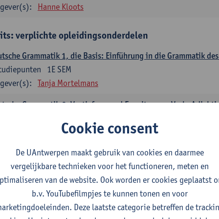
gever(s):
Hanne Kloots
its: verplichte opleidingsonderdelen
tsche Grammatik 1, die Basis: Einführung in die Grammatik de
tudiepunten
1E SEM
gever(s):
Tanja Mortelmans
tsche Grammatik 2, Vertiefung und Erweiterung: Verb, Adjekti
tudiepunten
2E SEM
Cookie consent
gever(s):
Tanja Mortelmans
De UAntwerpen maakt gebruik van cookies en daarmee
utsche Sprachbeherrschung 1
vergelijkbare technieken voor het functioneren, meten en
tudiepunten
1E/2E SEM
ptimaliseren van de website. Ook worden er cookies geplaatst 
gever(s):
Tanja Mortelmans
Alex Haider
b.v. YouTubefilmpjes te kunnen tonen en voor
mmunikation und Gesellschaft im deutschsprachigen Raum
arketingdoeleinden. Deze laatste categorie betreffen de tracki
tudiepunten
1E/2E SEM