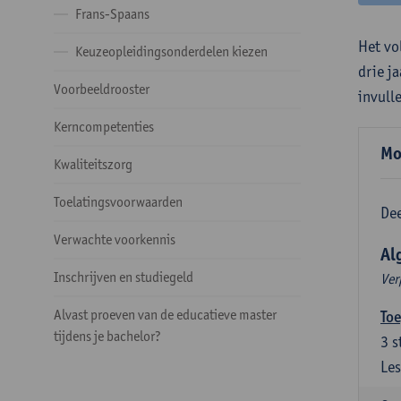
Frans-Spaans
Het vo
Keuzeopleidingsonderdelen kiezen
drie j
Voorbeeldrooster
invull
Kerncompetenties
Mo
Kwaliteitszorg
Toelatingsvoorwaarden
Dee
Verwachte voorkennis
Al
Inschrijven en studiegeld
Ver
Alvast proeven van de educatieve master
Toe
tijdens je bachelor?
3
s
Les