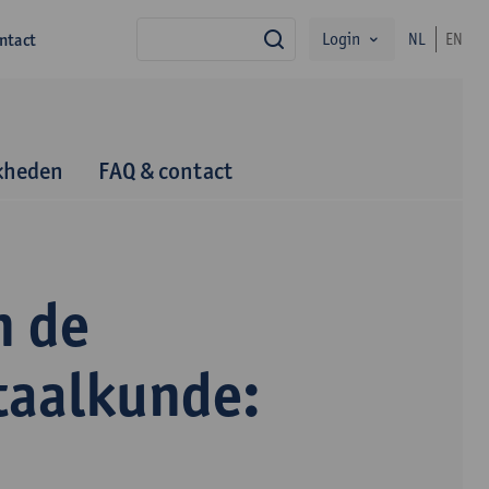
Login
ntact
NL
EN
zoek
kheden
FAQ & contact
n de
taalkunde: