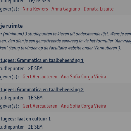
tudiepunten
1E/2E SEM
gever(s):
Nina Reviers
Anna Gagiano
Donata Lisaite
ije ruimte
r (minimum) 3 studiepunten te kiezen uit onderstaande lijst. Wens je ee
en, dan dien je een gemotiveerde aanvraag in via het formulier 'Aanvraag
ken' (terug te vinden op de facultaire website onder 'Formulieren').
tugees: Grammatica en taalbeheersing 1
tudiepunten
2E SEM
gever(s):
Gert Vercauteren
Ana Sofia Corga Vieira
tugees: Grammatica en taalbeheersing 2
tudiepunten
1E SEM
gever(s):
Gert Vercauteren
Ana Sofia Corga Vieira
tugees: Taal en cultuur 1
tudiepunten
2E SEM