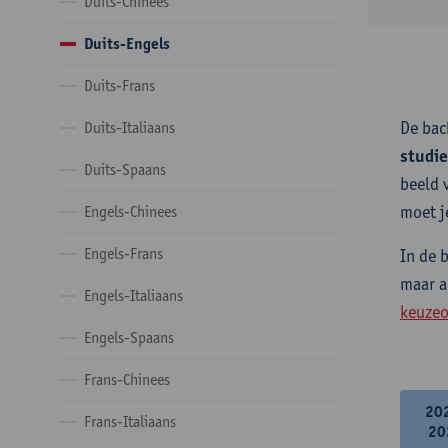
Duits-Chinees
Duits-Engels
Duits-Frans
De bac
Duits-Italiaans
studi
Duits-Spaans
beeld 
moet j
Engels-Chinees
Engels-Frans
In de 
maar a
Engels-Italiaans
keuzeo
Engels-Spaans
Frans-Chinees
20
Frans-Italiaans
20