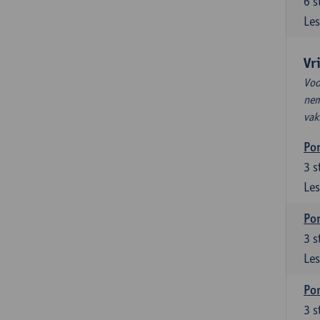
6
s
Les
Vr
Voo
nem
vak
Por
3
s
Les
Por
3
s
Les
Por
3
s