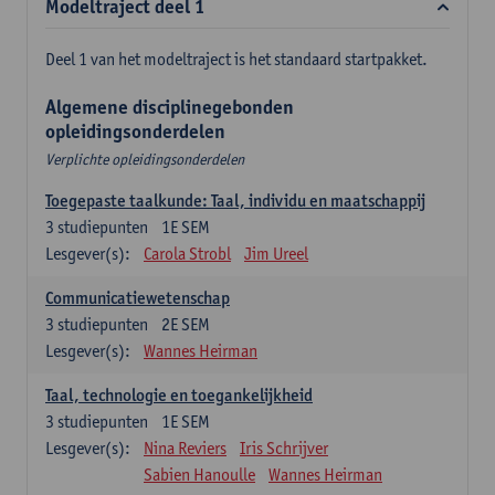
Modeltraject deel 1
Deel 1 van het modeltraject is het standaard startpakket.
Algemene disciplinegebonden
opleidingsonderdelen
Verplichte opleidingsonderdelen
Toegepaste taalkunde: Taal, individu en maatschappij
3
studiepunten
1E SEM
Lesgever(s):
Carola Strobl
Jim Ureel
Communicatiewetenschap
3
studiepunten
2E SEM
Lesgever(s):
Wannes Heirman
Taal, technologie en toegankelijkheid
3
studiepunten
1E SEM
Lesgever(s):
Nina Reviers
Iris Schrijver
Sabien Hanoulle
Wannes Heirman