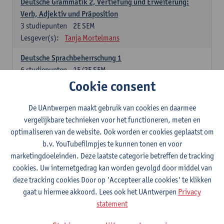
Deutsche Grammatik 2, Vertiefung und Erweiterung:
Verb, Adjektiv und Präposition
3
studiepunten
2E SEM
Lesgever(s):
Tanja Mortelmans
Deutsche Sprachbeherrschung 1
6
studiepunten
1E/2E SEM
Lesgever(s):
Tanja Mortelmans
Alex Haider
Cookie consent
Kommunikation und Gesellschaft im deutschsprachigen
De UAntwerpen maakt gebruik van cookies en daarmee
Raum
vergelijkbare technieken voor het functioneren, meten en
6
studiepunten
1E/2E SEM
optimaliseren van de website. Ook worden er cookies geplaatst om
Lesgever(s):
Carola Strobl
Alex Haider
b.v. YouTubefilmpjes te kunnen tonen en voor
marketingdoeleinden. Deze laatste categorie betreffen de tracking
Engels: verplichte opleidingsonderdelen
cookies. Uw internetgedrag kan worden gevolgd door middel van
deze tracking cookies Door op 'Accepteer alle cookies' te klikken
Advanced English Grammar for English Language
gaat u hiermee akkoord. Lees ook het UAntwerpen
Privacy
Professionals
statement
6
studiepunten
1E/2E SEM
Lesgever(s):
Jim Ureel