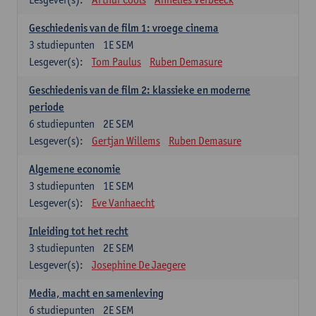
Geschiedenis van de film 1: vroege cinema
3
studiepunten
1E SEM
Lesgever(s):
Tom Paulus
Ruben Demasure
Geschiedenis van de film 2: klassieke en moderne
periode
6
studiepunten
2E SEM
Lesgever(s):
Gertjan Willems
Ruben Demasure
Algemene economie
3
studiepunten
1E SEM
Lesgever(s):
Eve Vanhaecht
Inleiding tot het recht
3
studiepunten
2E SEM
Lesgever(s):
Josephine De Jaegere
Media, macht en samenleving
6
studiepunten
2E SEM