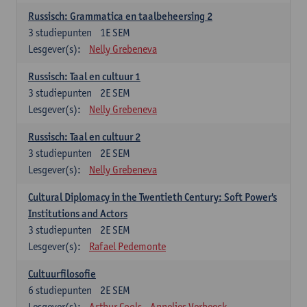
Russisch: Grammatica en taalbeheersing 2
3
studiepunten
1E SEM
Lesgever(s):
Nelly Grebeneva
Russisch: Taal en cultuur 1
3
studiepunten
2E SEM
Lesgever(s):
Nelly Grebeneva
Russisch: Taal en cultuur 2
3
studiepunten
2E SEM
Lesgever(s):
Nelly Grebeneva
Cultural Diplomacy in the Twentieth Century: Soft Power's
Institutions and Actors
3
studiepunten
2E SEM
Lesgever(s):
Rafael Pedemonte
Cultuurfilosofie
6
studiepunten
2E SEM
Lesgever(s):
Arthur Cools
Annelies Verbeeck