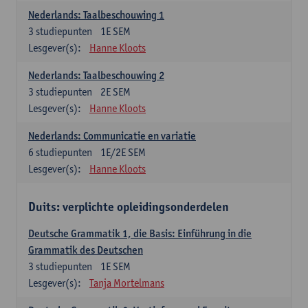
Nederlands: Taalbeschouwing 1
3
studiepunten
1E SEM
Lesgever(s):
Hanne Kloots
Nederlands: Taalbeschouwing 2
3
studiepunten
2E SEM
Lesgever(s):
Hanne Kloots
Nederlands: Communicatie en variatie
6
studiepunten
1E/2E SEM
Lesgever(s):
Hanne Kloots
Duits: verplichte opleidingsonderdelen
Deutsche Grammatik 1, die Basis: Einführung in die
Grammatik des Deutschen
3
studiepunten
1E SEM
Lesgever(s):
Tanja Mortelmans