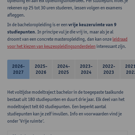
opleiding en aan elk opleidingsonderdeel. Per studiepunt moet je
rekenen op 25 tot 30 uren studeren, lessen volgen en examens
afleggen.
In de bacheloropleiding is er een
vrije keuzeruimte van 9
studiepunten
. In principe vul je die vrij in, maar als je al
droomt van een concrete masteropleiding, dan kan onze
leidraad
voor het kiezen van keuzeopleidingsonderdelen
interessant zijn.
2026-
2025-
2024-
2023-
2022-
202
2027
2026
2025
2024
2023
202
Het voltijdse modeltraject bachelor in de toegepaste taalkunde
bestaat uit 180 studiepunten en duurt drie jaar. Elk deel van het
modeltraject telt 60 studiepunten. Een beperkt aantal
studiepunten kan je zelf invullen. Info en voorwaarden vind je
onder ‘Vrije ruimte’.