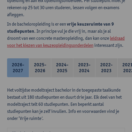
opleiding en aan elk opleidingsonderdeel. Per studiepunt moet je
rekenen op 25 tot 30 uren studeren, lessen volgen en examens
afleggen.
In de bacheloropleiding is er een
vrije keuzeruimte van 9
studiepunten
. In principe vul je die vrij in, maar als je al
droomt van een concrete masteropleiding, dan kan onze
leidraad
voor het kiezen van keuzeopleidingsonderdelen
interessant zijn.
2026-
2025-
2024-
2023-
2022-
202
2027
2026
2025
2024
2023
202
Het voltijdse modeltraject bachelor in de toegepaste taalkunde
bestaat uit 180 studiepunten en duurt drie jaar. Elk deel van het
modeltraject telt 60 studiepunten. Een beperkt aantal
studiepunten kan je zelf invullen. Info en voorwaarden vind je
onder ‘Vrije ruimte’.