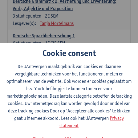
Deutsche Grammatik 2, Vertiefung und Erweiterung:
Verb, Adjektiv und Präposition
3
studiepunten
2E SEM
Lesgever(s):
Tanja Mortelmans
Deutsche Sprachbeherrschung 1
6
studiepunten
1E/2E SEM
Lesgever(s):
Tanja Mortelmans
Alex Haider
Cookie consent
Kommunikation und Gesellschaft im deutschsprachigen
De UAntwerpen maakt gebruik van cookies en daarmee
Raum
vergelijkbare technieken voor het functioneren, meten en
6
studiepunten
1E/2E SEM
optimaliseren van de website. Ook worden er cookies geplaatst om
Lesgever(s):
Carola Strobl
Alex Haider
b.v. YouTubefilmpjes te kunnen tonen en voor
marketingdoeleinden. Deze laatste categorie betreffen de tracking
Engels: verplichte opleidingsonderdelen
cookies. Uw internetgedrag kan worden gevolgd door middel van
deze tracking cookies Door op 'Accepteer alle cookies' te klikken
Advanced English Grammar for English Language
gaat u hiermee akkoord. Lees ook het UAntwerpen
Privacy
Professionals
statement
6
studiepunten
1E/2E SEM
Lesgever(s):
Jim Ureel