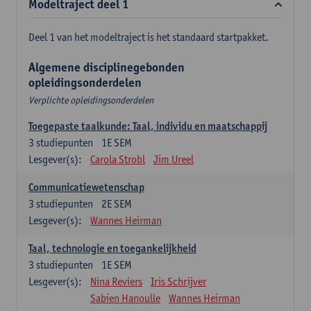
Modeltraject deel 1
Deel 1 van het modeltraject is het standaard startpakket.
Algemene disciplinegebonden
opleidingsonderdelen
Verplichte opleidingsonderdelen
Toegepaste taalkunde: Taal, individu en maatschappij
3
studiepunten
1E SEM
Lesgever(s):
Carola Strobl
Jim Ureel
Communicatiewetenschap
3
studiepunten
2E SEM
Lesgever(s):
Wannes Heirman
Taal, technologie en toegankelijkheid
3
studiepunten
1E SEM
Lesgever(s):
Nina Reviers
Iris Schrijver
Sabien Hanoulle
Wannes Heirman