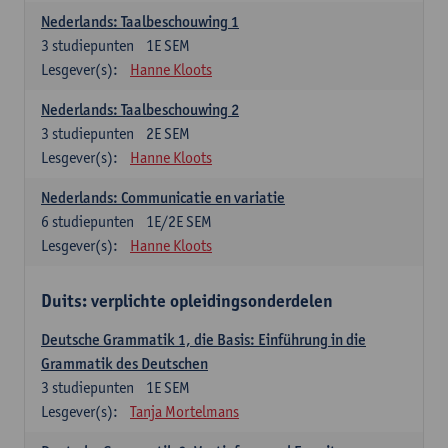
Nederlands: Taalbeschouwing 1
3
studiepunten
1E SEM
Lesgever(s):
Hanne Kloots
Nederlands: Taalbeschouwing 2
3
studiepunten
2E SEM
Lesgever(s):
Hanne Kloots
Nederlands: Communicatie en variatie
6
studiepunten
1E/2E SEM
Lesgever(s):
Hanne Kloots
Duits: verplichte opleidingsonderdelen
Deutsche Grammatik 1, die Basis: Einführung in die
Grammatik des Deutschen
3
studiepunten
1E SEM
Lesgever(s):
Tanja Mortelmans