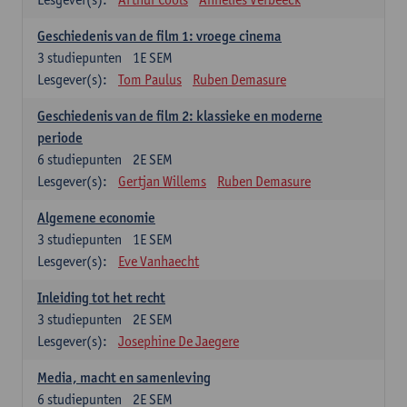
Geschiedenis van de film 1: vroege cinema
3
studiepunten
1E SEM
Lesgever(s):
Tom Paulus
Ruben Demasure
Geschiedenis van de film 2: klassieke en moderne
periode
6
studiepunten
2E SEM
Lesgever(s):
Gertjan Willems
Ruben Demasure
Algemene economie
3
studiepunten
1E SEM
Lesgever(s):
Eve Vanhaecht
Inleiding tot het recht
3
studiepunten
2E SEM
Lesgever(s):
Josephine De Jaegere
Media, macht en samenleving
6
studiepunten
2E SEM