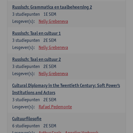
Russisch: Grammatica en taalbeheersing 2
3
studiepunten
1E SEM
Lesgever(s):
Nelly Grebeneva
Russisch: Taal en cultuur 1
3
studiepunten
2E SEM
Lesgever(s):
Nelly Grebeneva
Russisch: Taal en cultuur 2
3
studiepunten
2E SEM
Lesgever(s):
Nelly Grebeneva
Cultural Diplomacy in the Twentieth Century: Soft Power's
Institutions and Actors
3
studiepunten
2E SEM
Lesgever(s):
Rafael Pedemonte
Cultuurfilosofie
6
studiepunten
2E SEM
Lesgever(s):
Arthur Cools
Annelies Verbeeck