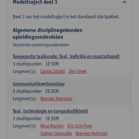
Modeltraject deel 1
Deel 1 van het modeltraject is het standaard startpakket.
Algemene disciplinegebonden
opleidingsonderdelen
Verplichte opleidingsonderdelen
Toegepaste taalkunde: Taal, individu en maatschappij
3
studiepunten
1E SEM
Lesgever(s):
Carola Strobl
Jim Ureel
Communicatiewetenschap
3
studiepunten
2E SEM
Lesgever(s):
Wannes Heirman
Taal, technologie en toegankelijkheid
3
studiepunten
1E SEM
Lesgever(s):
Nina Reviers
Iris Schrijver
Sabien Hanoulle
Wannes Heirman