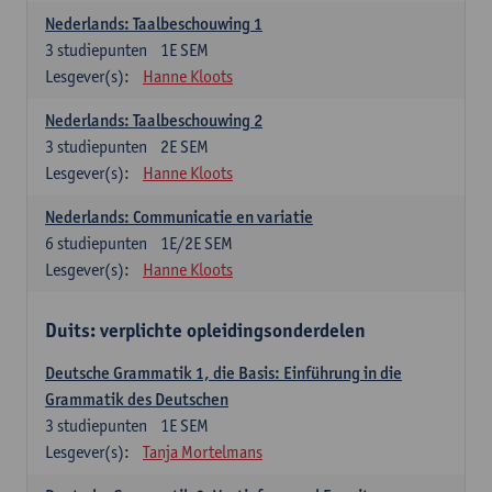
Nederlands: Taalbeschouwing 1
3
studiepunten
1E SEM
Lesgever(s):
Hanne Kloots
Nederlands: Taalbeschouwing 2
3
studiepunten
2E SEM
Lesgever(s):
Hanne Kloots
Nederlands: Communicatie en variatie
6
studiepunten
1E/2E SEM
Lesgever(s):
Hanne Kloots
Duits: verplichte opleidingsonderdelen
Deutsche Grammatik 1, die Basis: Einführung in die
Grammatik des Deutschen
3
studiepunten
1E SEM
Lesgever(s):
Tanja Mortelmans