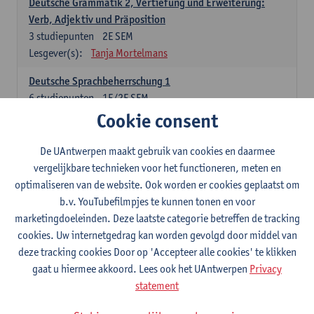
Deutsche Grammatik 2, Vertiefung und Erweiterung:
Verb, Adjektiv und Präposition
3
studiepunten
2E SEM
Lesgever(s):
Tanja Mortelmans
Deutsche Sprachbeherrschung 1
6
studiepunten
1E/2E SEM
Lesgever(s):
Tanja Mortelmans
Alex Haider
Cookie consent
Kommunikation und Gesellschaft im deutschsprachigen
De UAntwerpen maakt gebruik van cookies en daarmee
Raum
vergelijkbare technieken voor het functioneren, meten en
6
studiepunten
1E/2E SEM
optimaliseren van de website. Ook worden er cookies geplaatst om
Lesgever(s):
Carola Strobl
Alex Haider
b.v. YouTubefilmpjes te kunnen tonen en voor
marketingdoeleinden. Deze laatste categorie betreffen de tracking
Engels: verplichte opleidingsonderdelen
cookies. Uw internetgedrag kan worden gevolgd door middel van
deze tracking cookies Door op 'Accepteer alle cookies' te klikken
Advanced English Grammar for English Language
gaat u hiermee akkoord. Lees ook het UAntwerpen
Privacy
Professionals
statement
6
studiepunten
1E/2E SEM
Lesgever(s):
Jim Ureel