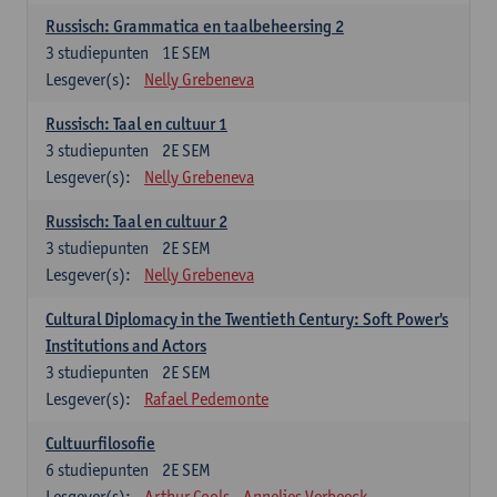
Russisch: Grammatica en taalbeheersing 2
3
studiepunten
1E SEM
Lesgever(s):
Nelly Grebeneva
Russisch: Taal en cultuur 1
3
studiepunten
2E SEM
Lesgever(s):
Nelly Grebeneva
Russisch: Taal en cultuur 2
3
studiepunten
2E SEM
Lesgever(s):
Nelly Grebeneva
Cultural Diplomacy in the Twentieth Century: Soft Power's
Institutions and Actors
3
studiepunten
2E SEM
Lesgever(s):
Rafael Pedemonte
Cultuurfilosofie
6
studiepunten
2E SEM
Lesgever(s):
Arthur Cools
Annelies Verbeeck