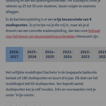
opleiding en aan elk opleidingsonderdeel. Per studiepunt moet je
rekenen op 25 tot 30 uren studeren, lessen volgen en examens
afleggen.
In de bacheloropleiding is er een
vrije keuzeruimte van 9
studiepunten
. In principe vul je die vrij in, maar als je al
droomt van een concrete masteropleiding, dan kan onze
leidraad
voor het kiezen van keuzeopleidingsonderdelen
interessant zijn.
2026-
2025-
2024-
2023-
2022-
202
2027
2026
2025
2024
2023
202
Het voltijdse modeltraject bachelor in de toegepaste taalkunde
bestaat uit 180 studiepunten en duurt drie jaar. Elk deel van het
modeltraject telt 60 studiepunten. Een beperkt aantal
studiepunten kan je zelf invullen. Info en voorwaarden vind je
onder ‘Vrije ruimte’.