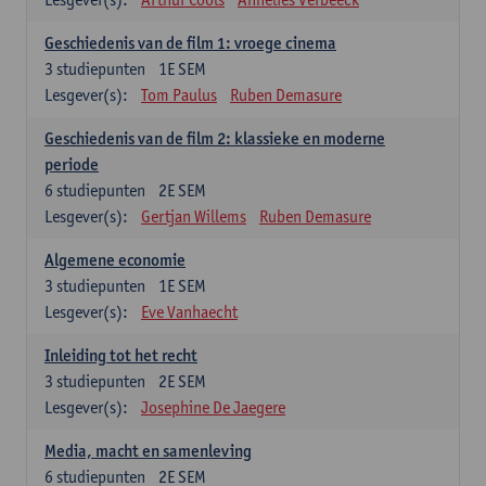
Geschiedenis van de film 1: vroege cinema
3
studiepunten
1E SEM
Lesgever(s):
Tom Paulus
Ruben Demasure
Geschiedenis van de film 2: klassieke en moderne
periode
6
studiepunten
2E SEM
Lesgever(s):
Gertjan Willems
Ruben Demasure
Algemene economie
3
studiepunten
1E SEM
Lesgever(s):
Eve Vanhaecht
Inleiding tot het recht
3
studiepunten
2E SEM
Lesgever(s):
Josephine De Jaegere
Media, macht en samenleving
6
studiepunten
2E SEM