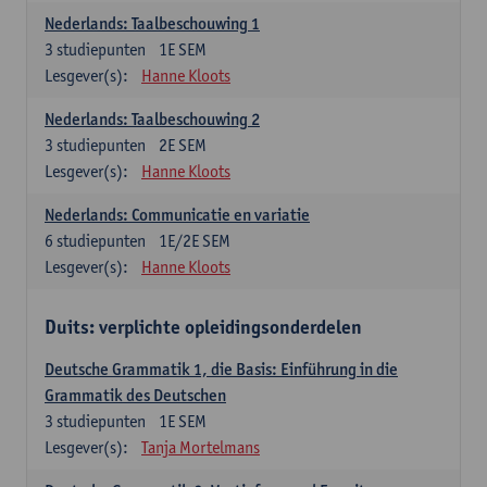
Nederlands: Taalbeschouwing 1
3
studiepunten
1E SEM
Lesgever(s):
Hanne Kloots
Nederlands: Taalbeschouwing 2
3
studiepunten
2E SEM
Lesgever(s):
Hanne Kloots
Nederlands: Communicatie en variatie
6
studiepunten
1E/2E SEM
Lesgever(s):
Hanne Kloots
Duits: verplichte opleidingsonderdelen
Deutsche Grammatik 1, die Basis: Einführung in die
Grammatik des Deutschen
3
studiepunten
1E SEM
Lesgever(s):
Tanja Mortelmans