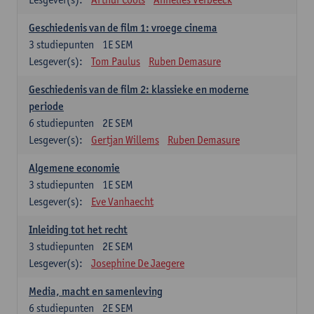
Geschiedenis van de film 1: vroege cinema
3
studiepunten
1E SEM
Lesgever(s):
Tom Paulus
Ruben Demasure
Geschiedenis van de film 2: klassieke en moderne
periode
6
studiepunten
2E SEM
Lesgever(s):
Gertjan Willems
Ruben Demasure
Algemene economie
3
studiepunten
1E SEM
Lesgever(s):
Eve Vanhaecht
Inleiding tot het recht
3
studiepunten
2E SEM
Lesgever(s):
Josephine De Jaegere
Media, macht en samenleving
6
studiepunten
2E SEM