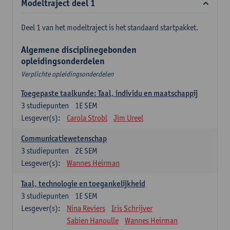
Modeltraject deel 1
Deel 1 van het modeltraject is het standaard startpakket.
Algemene disciplinegebonden
opleidingsonderdelen
Verplichte opleidingsonderdelen
Toegepaste taalkunde: Taal, individu en maatschappij
3
studiepunten
1E SEM
Lesgever(s):
Carola Strobl
Jim Ureel
Communicatiewetenschap
3
studiepunten
2E SEM
Lesgever(s):
Wannes Heirman
Taal, technologie en toegankelijkheid
3
studiepunten
1E SEM
Lesgever(s):
Nina Reviers
Iris Schrijver
Sabien Hanoulle
Wannes Heirman