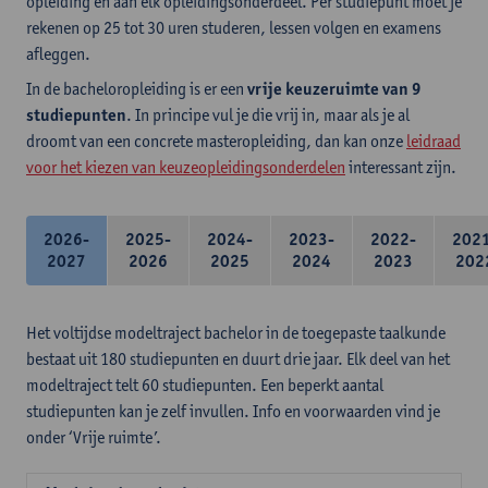
opleiding en aan elk opleidingsonderdeel. Per studiepunt moet je
rekenen op 25 tot 30 uren studeren, lessen volgen en examens
afleggen.
In de bacheloropleiding is er een
vrije keuzeruimte van 9
studiepunten
. In principe vul je die vrij in, maar als je al
droomt van een concrete masteropleiding, dan kan onze
leidraad
voor het kiezen van keuzeopleidingsonderdelen
interessant zijn.
2026-
2025-
2024-
2023-
2022-
202
2027
2026
2025
2024
2023
202
Het voltijdse modeltraject bachelor in de toegepaste taalkunde
bestaat uit 180 studiepunten en duurt drie jaar. Elk deel van het
modeltraject telt 60 studiepunten. Een beperkt aantal
studiepunten kan je zelf invullen. Info en voorwaarden vind je
onder ‘Vrije ruimte’.