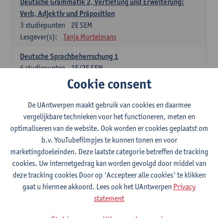
Deutsche Grammatik 2, Vertiefung und Erweiterung:
Verb, Adjektiv und Präposition
3
studiepunten
2E SEM
Lesgever(s):
Tanja Mortelmans
Deutsche Sprachbeherrschung 1
6
studiepunten
1E/2E SEM
Lesgever(s):
Tanja Mortelmans
Alex Haider
Cookie consent
Kommunikation und Gesellschaft im deutschsprachigen
De UAntwerpen maakt gebruik van cookies en daarmee
Raum
vergelijkbare technieken voor het functioneren, meten en
6
studiepunten
1E/2E SEM
optimaliseren van de website. Ook worden er cookies geplaatst om
Lesgever(s):
Carola Strobl
Alex Haider
b.v. YouTubefilmpjes te kunnen tonen en voor
marketingdoeleinden. Deze laatste categorie betreffen de tracking
Engels: verplichte opleidingsonderdelen
cookies. Uw internetgedrag kan worden gevolgd door middel van
deze tracking cookies Door op 'Accepteer alle cookies' te klikken
Advanced English Grammar for English Language
gaat u hiermee akkoord. Lees ook het UAntwerpen
Privacy
Professionals
statement
6
studiepunten
1E/2E SEM
Lesgever(s):
Jim Ureel