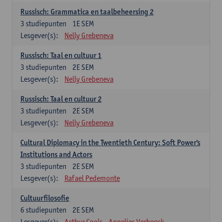
Russisch: Grammatica en taalbeheersing 2
3
studiepunten
1E SEM
Lesgever(s):
Nelly Grebeneva
Russisch: Taal en cultuur 1
3
studiepunten
2E SEM
Lesgever(s):
Nelly Grebeneva
Russisch: Taal en cultuur 2
3
studiepunten
2E SEM
Lesgever(s):
Nelly Grebeneva
Cultural Diplomacy in the Twentieth Century: Soft Power's
Institutions and Actors
3
studiepunten
2E SEM
Lesgever(s):
Rafael Pedemonte
Cultuurfilosofie
6
studiepunten
2E SEM
Lesgever(s):
Arthur Cools
Annelies Verbeeck