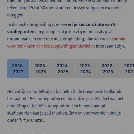
opleiding en aan elk opleidingsonderdeel. Per studiepunt moet je
rekenen op 25 tot 30 uren studeren, lessen volgen en examens
afleggen.
In de bacheloropleiding is er een
vrije keuzeruimte van 9
studiepunten
. In principe vul je die vrij in, maar als je al
droomt van een concrete masteropleiding, dan kan onze
leidraad
voor het kiezen van keuzeopleidingsonderdelen
interessant zijn.
2026-
2025-
2024-
2023-
2022-
202
2027
2026
2025
2024
2023
202
Het voltijdse modeltraject bachelor in de toegepaste taalkunde
bestaat uit 180 studiepunten en duurt drie jaar. Elk deel van het
modeltraject telt 60 studiepunten. Een beperkt aantal
studiepunten kan je zelf invullen. Info en voorwaarden vind je
onder ‘Vrije ruimte’.