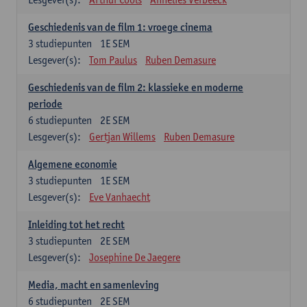
Geschiedenis van de film 1: vroege cinema
3
studiepunten
1E SEM
Lesgever(s):
Tom Paulus
Ruben Demasure
Geschiedenis van de film 2: klassieke en moderne
periode
6
studiepunten
2E SEM
Lesgever(s):
Gertjan Willems
Ruben Demasure
Algemene economie
3
studiepunten
1E SEM
Lesgever(s):
Eve Vanhaecht
Inleiding tot het recht
3
studiepunten
2E SEM
Lesgever(s):
Josephine De Jaegere
Media, macht en samenleving
6
studiepunten
2E SEM