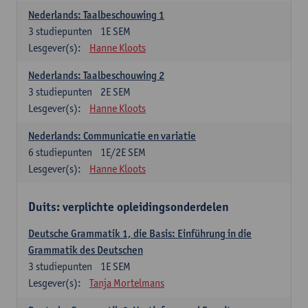
Nederlands: Taalbeschouwing 1
3
studiepunten
1E SEM
Lesgever(s):
Hanne Kloots
Nederlands: Taalbeschouwing 2
3
studiepunten
2E SEM
Lesgever(s):
Hanne Kloots
Nederlands: Communicatie en variatie
6
studiepunten
1E/2E SEM
Lesgever(s):
Hanne Kloots
Duits: verplichte opleidingsonderdelen
Deutsche Grammatik 1, die Basis: Einführung in die
Grammatik des Deutschen
3
studiepunten
1E SEM
Lesgever(s):
Tanja Mortelmans