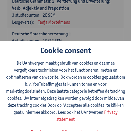
Deutsche Grammatik 2, Vertiefung und Erweiterung:
Verb, Adjektiv und Präposition
3
studiepunten
2E SEM
Lesgever(s):
Tanja Mortelmans
Deutsche Sprachbeherrschung 1
6
studiepunten
1E/2E SEM
Lesgever(s):
Tanja Mortelmans
Alex Haider
Cookie consent
Kommunikation und Gesellschaft im deutschsprachigen
De UAntwerpen maakt gebruik van cookies en daarmee
Raum
vergelijkbare technieken voor het functioneren, meten en
6
studiepunten
1E/2E SEM
optimaliseren van de website. Ook worden er cookies geplaatst om
Lesgever(s):
Carola Strobl
Alex Haider
b.v. YouTubefilmpjes te kunnen tonen en voor
marketingdoeleinden. Deze laatste categorie betreffen de tracking
Engels: verplichte opleidingsonderdelen
cookies. Uw internetgedrag kan worden gevolgd door middel van
deze tracking cookies Door op 'Accepteer alle cookies' te klikken
Advanced English Grammar for English Language
gaat u hiermee akkoord. Lees ook het UAntwerpen
Privacy
Professionals
statement
6
studiepunten
1E/2E SEM
Lesgever(s):
Jim Ureel