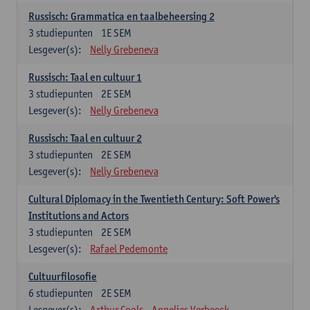
Russisch: Grammatica en taalbeheersing 2
3
studiepunten
1E SEM
Lesgever(s):
Nelly Grebeneva
Russisch: Taal en cultuur 1
3
studiepunten
2E SEM
Lesgever(s):
Nelly Grebeneva
Russisch: Taal en cultuur 2
3
studiepunten
2E SEM
Lesgever(s):
Nelly Grebeneva
Cultural Diplomacy in the Twentieth Century: Soft Power's
Institutions and Actors
3
studiepunten
2E SEM
Lesgever(s):
Rafael Pedemonte
Cultuurfilosofie
6
studiepunten
2E SEM
Lesgever(s):
Arthur Cools
Annelies Verbeeck