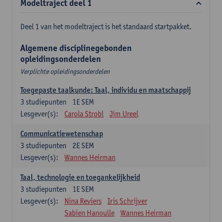
Modeltraject deel 1
Deel 1 van het modeltraject is het standaard startpakket.
Algemene disciplinegebonden
opleidingsonderdelen
Verplichte opleidingsonderdelen
Toegepaste taalkunde: Taal, individu en maatschappij
3
studiepunten
1E SEM
Lesgever(s):
Carola Strobl
Jim Ureel
Communicatiewetenschap
3
studiepunten
2E SEM
Lesgever(s):
Wannes Heirman
Taal, technologie en toegankelijkheid
3
studiepunten
1E SEM
Lesgever(s):
Nina Reviers
Iris Schrijver
Sabien Hanoulle
Wannes Heirman