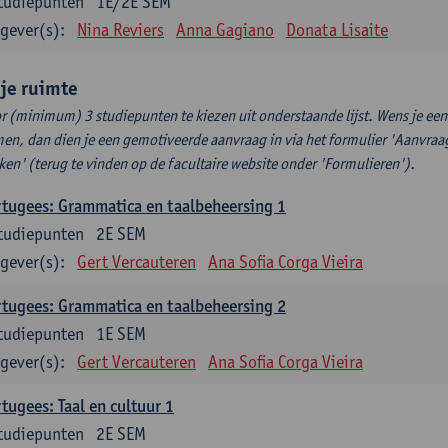
tudiepunten
1E/2E SEM
gever(s):
Nina Reviers
Anna Gagiano
Donata Lisaite
ije ruimte
r (minimum) 3 studiepunten te kiezen uit onderstaande lijst. Wens je ee
en, dan dien je een gemotiveerde aanvraag in via het formulier 'Aanvraag
ken' (terug te vinden op de facultaire website onder 'Formulieren').
tugees: Grammatica en taalbeheersing 1
tudiepunten
2E SEM
gever(s):
Gert Vercauteren
Ana Sofia Corga Vieira
tugees: Grammatica en taalbeheersing 2
tudiepunten
1E SEM
gever(s):
Gert Vercauteren
Ana Sofia Corga Vieira
tugees: Taal en cultuur 1
tudiepunten
2E SEM