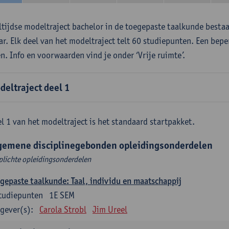
ltijdse modeltraject bachelor in de toegepaste taalkunde besta
aar. Elk deel van het modeltraject telt 60 studiepunten. Een bepe
en. Info en voorwaarden vind je onder ‘Vrije ruimte’.
deltraject deel 1
l 1 van het modeltraject is het standaard startpakket.
gemene disciplinegebonden opleidingsonderdelen
plichte opleidingsonderdelen
gepaste taalkunde: Taal, individu en maatschappij
tudiepunten
1E SEM
gever(s):
Carola Strobl
Jim Ureel