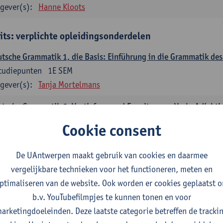
gever(s):
Hanne Kloots
its: verplichte opleidingsonderdelen
tsche Grammatik 1, die Basis: Einführung in die Grammatik de
tudiepunten
1E SEM
gever(s):
Tanja Mortelmans
tsche Grammatik 2, Vertiefung und Erweiterung: Verb, Adjekti
tudiepunten
2E SEM
Cookie consent
gever(s):
Tanja Mortelmans
De UAntwerpen maakt gebruik van cookies en daarmee
utsche Sprachbeherrschung 1
vergelijkbare technieken voor het functioneren, meten en
tudiepunten
1E/2E SEM
ptimaliseren van de website. Ook worden er cookies geplaatst 
gever(s):
Tanja Mortelmans
Alex Haider
b.v. YouTubefilmpjes te kunnen tonen en voor
mmunikation und Gesellschaft im deutschsprachigen Raum
arketingdoeleinden. Deze laatste categorie betreffen de tracki
tudiepunten
1E/2E SEM