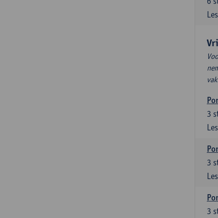
6
s
Les
Vr
Voo
nem
vak
Por
3
s
Les
Por
3
s
Les
Por
3
s