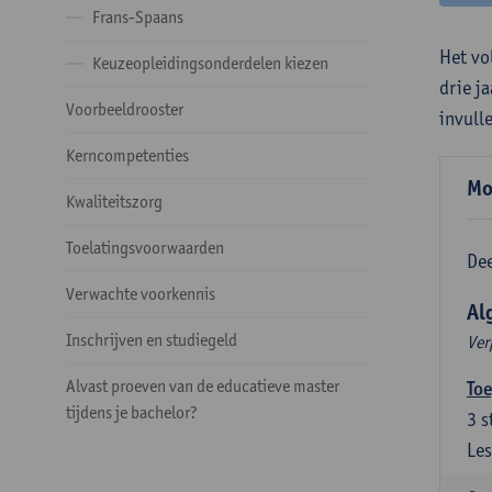
Frans-Spaans
Het vo
Keuzeopleidingsonderdelen kiezen
drie j
Voorbeeldrooster
invull
Kerncompetenties
Mo
Kwaliteitszorg
Toelatingsvoorwaarden
Dee
Verwachte voorkennis
Al
Inschrijven en studiegeld
Ver
Alvast proeven van de educatieve master
Toe
tijdens je bachelor?
3
s
Les