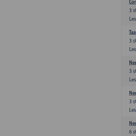
Co
3
s
Les
Taa
3
s
Les
Ned
3
s
Les
Ned
3
s
Les
Ned
6
s