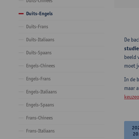
Duits-Chinees
Duits-Engels
Duits-Frans
De bac
Duits-Italiaans
studi
Duits-Spaans
beeld 
moet j
Engels-Chinees
Engels-Frans
In de 
maar a
Engels-Italiaans
keuzeo
Engels-Spaans
Frans-Chinees
20
Frans-Italiaans
20