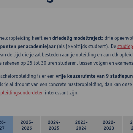
heloropleiding heeft een
driedelig modeltraject
: drie opeenv
epunten per academiejaar
(als je voltijds studeert). De
studiep
van de tijd die je zal besteden aan je opleiding en aan elk ople
e rekenen op 25 tot 30 uren studeren, lessen volgen en examens
bacheloropleiding is er een
vrije keuzeruimte van 9 studiepu
ls je al droomt van een concrete masteropleiding, dan kan onze
pleidingsonderdelen
interessant zijn.
26-
2025-
2024-
2023-
2022-
2
27
2026
2025
2024
2023