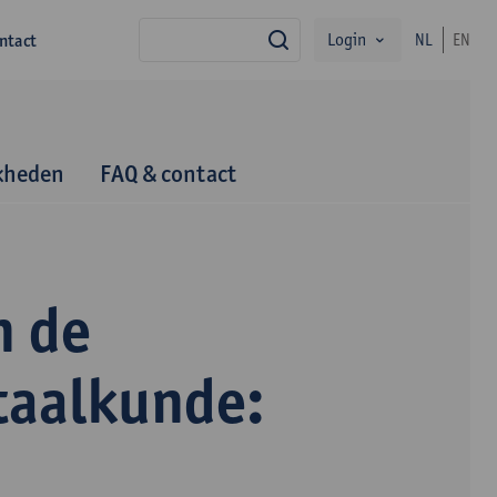
Login
ntact
NL
EN
zoek
kheden
FAQ & contact
n de
taalkunde: