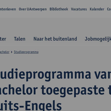
ntenleven
Over UAntwerpen
Bibliotheek
Vacatures
Kalender
Co
ter
Talen
Naar het buitenland
Jobmogelij
achelor
Studieprogramma
tudieprogramma va
achelor toegepaste 
uits-Engels