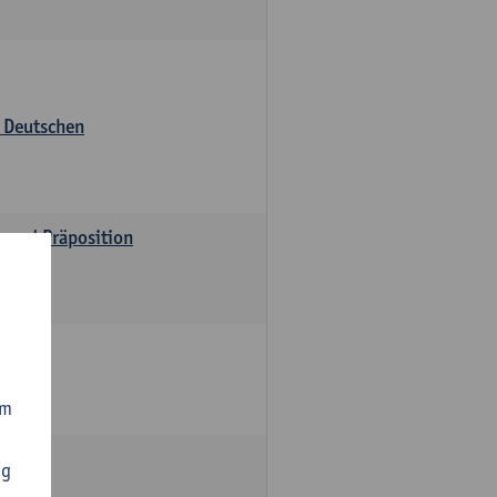
s Deutschen
v und Präposition
om
ng