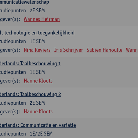
mmunicatiewetenschap
tudiepunten
2E SEM
gever(s):
Wannes Heirman
l, technologie en toegankelijkheid
tudiepunten
1E SEM
gever(s):
Nina Reviers
Iris Schrijver
Sabien Hanoulle
Wann
erlands: Taalbeschouwing 1
tudiepunten
1E SEM
gever(s):
Hanne Kloots
erlands: Taalbeschouwing 2
tudiepunten
2E SEM
gever(s):
Hanne Kloots
erlands: Communicatie en variatie
tudiepunten
1E/2E SEM