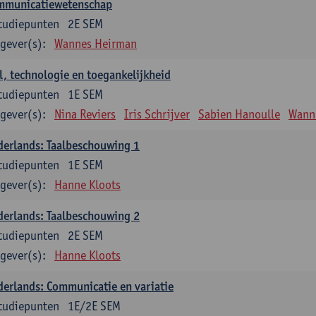
mmunicatiewetenschap
tudiepunten
2E SEM
gever(s):
Wannes Heirman
l, technologie en toegankelijkheid
tudiepunten
1E SEM
gever(s):
Nina Reviers
Iris Schrijver
Sabien Hanoulle
Wann
erlands: Taalbeschouwing 1
tudiepunten
1E SEM
gever(s):
Hanne Kloots
erlands: Taalbeschouwing 2
tudiepunten
2E SEM
gever(s):
Hanne Kloots
erlands: Communicatie en variatie
tudiepunten
1E/2E SEM