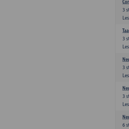
Co
3
s
Les
Taa
3
s
Les
Ned
3
s
Les
Ned
3
s
Les
Ned
6
s