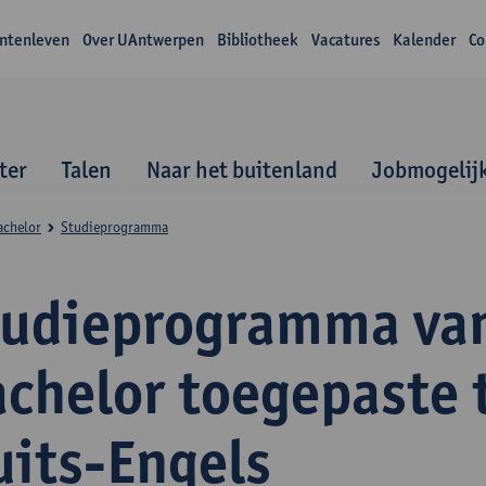
ntenleven
Over UAntwerpen
Bibliotheek
Vacatures
Kalender
Co
ter
Talen
Naar het buitenland
Jobmogelij
achelor
Studieprogramma
tudieprogramma va
achelor toegepaste 
uits-Engels