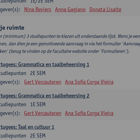
tudiepunten
1E/2E SEM
gever(s):
Nina Reviers
Anna Gagiano
Donata Lisaite
ije ruimte
r (minimum) 3 studiepunten te kiezen uit onderstaande lijst. Wens je ee
en, dan dien je een gemotiveerde aanvraag in via het formulier 'Aanvraag
ken' (terug te vinden op de facultaire website onder 'Formulieren').
tugees: Grammatica en taalbeheersing 1
tudiepunten
2E SEM
gever(s):
Gert Vercauteren
Ana Sofia Corga Vieira
tugees: Grammatica en taalbeheersing 2
tudiepunten
1E SEM
gever(s):
Gert Vercauteren
Ana Sofia Corga Vieira
tugees: Taal en cultuur 1
tudiepunten
2E SEM