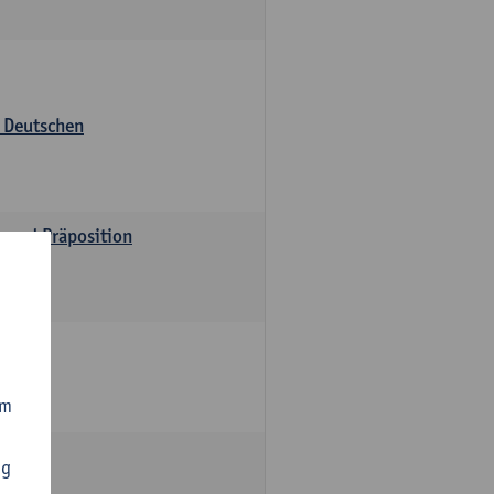
s Deutschen
v und Präposition
om
ng