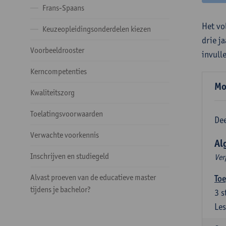
Frans-Spaans
Het vo
Keuzeopleidingsonderdelen kiezen
drie j
Voorbeeldrooster
invull
Kerncompetenties
Mo
Kwaliteitszorg
Toelatingsvoorwaarden
Dee
Verwachte voorkennis
Al
Inschrijven en studiegeld
Ver
Alvast proeven van de educatieve master
Toe
tijdens je bachelor?
3
s
Les