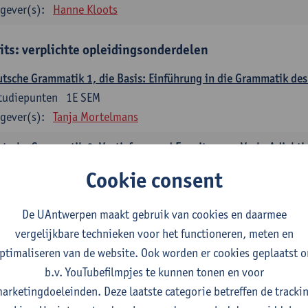
gever(s):
Hanne Kloots
its: verplichte opleidingsonderdelen
tsche Grammatik 1, die Basis: Einführung in die Grammatik de
tudiepunten
1E SEM
gever(s):
Tanja Mortelmans
tsche Grammatik 2, Vertiefung und Erweiterung: Verb, Adjekti
tudiepunten
2E SEM
Cookie consent
gever(s):
Tanja Mortelmans
De UAntwerpen maakt gebruik van cookies en daarmee
utsche Sprachbeherrschung 1
vergelijkbare technieken voor het functioneren, meten en
tudiepunten
1E/2E SEM
ptimaliseren van de website. Ook worden er cookies geplaatst 
gever(s):
Tanja Mortelmans
Alex Haider
b.v. YouTubefilmpjes te kunnen tonen en voor
mmunikation und Gesellschaft im deutschsprachigen Raum
arketingdoeleinden. Deze laatste categorie betreffen de tracki
tudiepunten
1E/2E SEM