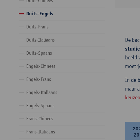
Duits-Chinees
Duits-Engels
Duits-Frans
De bac
Duits-Italiaans
studi
Duits-Spaans
beeld 
moet j
Engels-Chinees
Engels-Frans
In de 
maar a
Engels-Italiaans
keuzeo
Engels-Spaans
Frans-Chinees
20
Frans-Italiaans
20