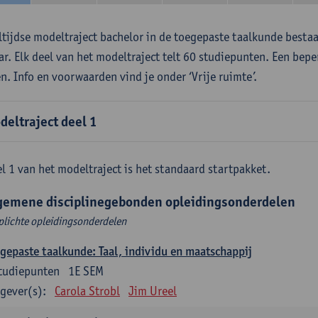
ltijdse modeltraject bachelor in de toegepaste taalkunde besta
aar. Elk deel van het modeltraject telt 60 studiepunten. Een bepe
en. Info en voorwaarden vind je onder ‘Vrije ruimte’.
deltraject deel 1
l 1 van het modeltraject is het standaard startpakket.
gemene disciplinegebonden opleidingsonderdelen
plichte opleidingsonderdelen
gepaste taalkunde: Taal, individu en maatschappij
tudiepunten
1E SEM
gever(s):
Carola Strobl
Jim Ureel