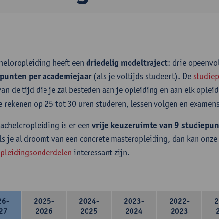
heloropleiding heeft een
driedelig modeltraject
: drie opeenv
epunten per academiejaar
(als je voltijds studeert). De
studiep
van de tijd die je zal besteden aan je opleiding en aan elk ople
e rekenen op 25 tot 30 uren studeren, lessen volgen en examens
bacheloropleiding is er een
vrije keuzeruimte van 9 studiepu
ls je al droomt van een concrete masteropleiding, dan kan onze
pleidingsonderdelen
interessant zijn.
26-
2025-
2024-
2023-
2022-
2
27
2026
2025
2024
2023