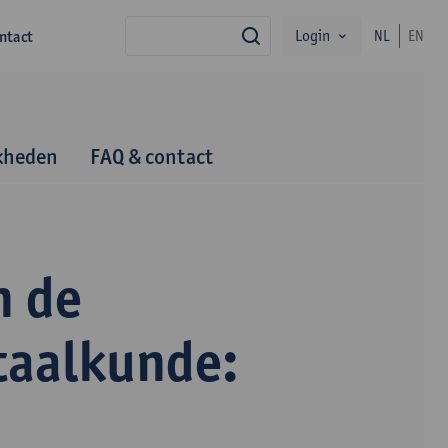
Login
ntact
NL
EN
zoek
kheden
FAQ & contact
n de
taalkunde: