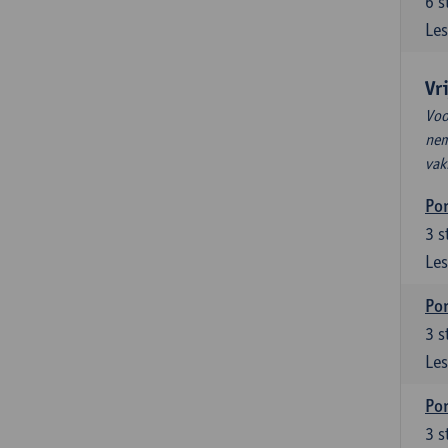
6
s
Les
Vr
Voo
nem
vak
Por
3
s
Les
Por
3
s
Les
Por
3
s