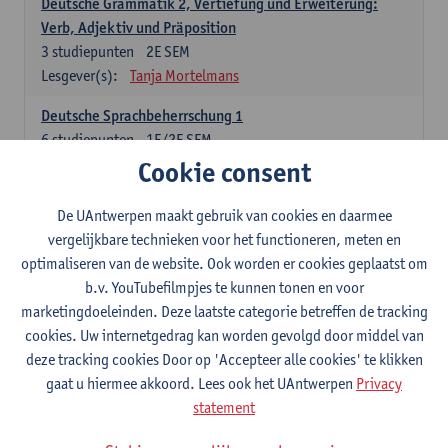
Deutsche Grammatik 2, Vertiefung und Erweiterung:
Verb, Adjektiv und Präposition
3
studiepunten
2E SEM
Lesgever(s):
Tanja Mortelmans
Deutsche Sprachbeherrschung 1
6
studiepunten
1E/2E SEM
Lesgever(s):
Tanja Mortelmans
Alex Haider
Cookie consent
Kommunikation und Gesellschaft im deutschsprachigen
De UAntwerpen maakt gebruik van cookies en daarmee
Raum
vergelijkbare technieken voor het functioneren, meten en
6
studiepunten
1E/2E SEM
optimaliseren van de website. Ook worden er cookies geplaatst om
Lesgever(s):
Carola Strobl
Alex Haider
b.v. YouTubefilmpjes te kunnen tonen en voor
marketingdoeleinden. Deze laatste categorie betreffen de tracking
Engels: verplichte opleidingsonderdelen
cookies. Uw internetgedrag kan worden gevolgd door middel van
deze tracking cookies Door op 'Accepteer alle cookies' te klikken
Advanced English Grammar for English Language
gaat u hiermee akkoord. Lees ook het UAntwerpen
Privacy
Professionals
statement
6
studiepunten
1E/2E SEM
Lesgever(s):
Jim Ureel