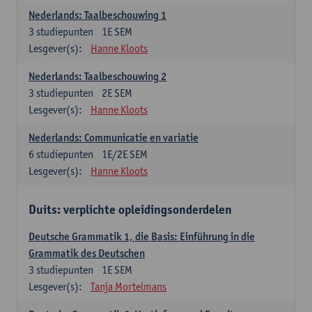
Nederlands: Taalbeschouwing 1
3
studiepunten
1E SEM
Lesgever(s):
Hanne Kloots
Nederlands: Taalbeschouwing 2
3
studiepunten
2E SEM
Lesgever(s):
Hanne Kloots
Nederlands: Communicatie en variatie
6
studiepunten
1E/2E SEM
Lesgever(s):
Hanne Kloots
Duits: verplichte opleidingsonderdelen
Deutsche Grammatik 1, die Basis: Einführung in die
Grammatik des Deutschen
3
studiepunten
1E SEM
Lesgever(s):
Tanja Mortelmans