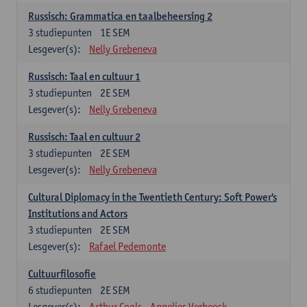
Russisch: Grammatica en taalbeheersing 2
3
studiepunten
1E SEM
Lesgever(s):
Nelly Grebeneva
Russisch: Taal en cultuur 1
3
studiepunten
2E SEM
Lesgever(s):
Nelly Grebeneva
Russisch: Taal en cultuur 2
3
studiepunten
2E SEM
Lesgever(s):
Nelly Grebeneva
Cultural Diplomacy in the Twentieth Century: Soft Power's
Institutions and Actors
3
studiepunten
2E SEM
Lesgever(s):
Rafael Pedemonte
Cultuurfilosofie
6
studiepunten
2E SEM
Lesgever(s):
Arthur Cools
Annelies Verbeeck