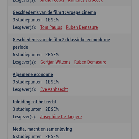
Geschiedenis van de film 1: vroege cinema
3
studiepunten
1E SEM
Lesgever(s):
Tom Paulus
Ruben Demasure
Geschiedenis van de film 2: klassieke en moderne
periode
6
studiepunten
2E SEM
Lesgever(s):
Gertjan Willems
Ruben Demasure
Algemene economie
3
studiepunten
1E SEM
Lesgever(s):
Eve Vanhaecht
Inleiding tot het recht
3
studiepunten
2E SEM
Lesgever(s):
Josephine De Jaegere
Media, macht en samenleving
6
studiepunten
2E SEM