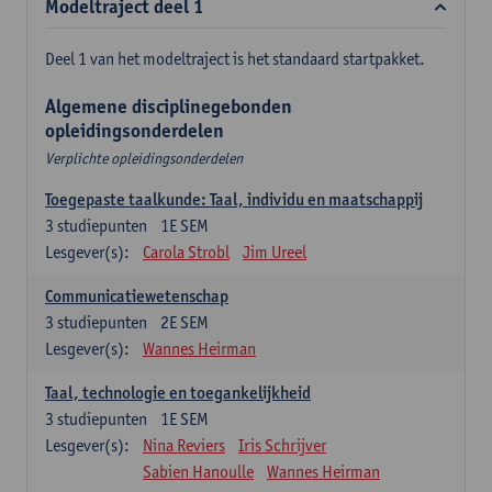
Modeltraject deel 1
Deel 1 van het modeltraject is het standaard startpakket.
Algemene disciplinegebonden
opleidingsonderdelen
Verplichte opleidingsonderdelen
Toegepaste taalkunde: Taal, individu en maatschappij
3
studiepunten
1E SEM
Lesgever(s):
Carola Strobl
Jim Ureel
Communicatiewetenschap
3
studiepunten
2E SEM
Lesgever(s):
Wannes Heirman
Taal, technologie en toegankelijkheid
3
studiepunten
1E SEM
Lesgever(s):
Nina Reviers
Iris Schrijver
Sabien Hanoulle
Wannes Heirman