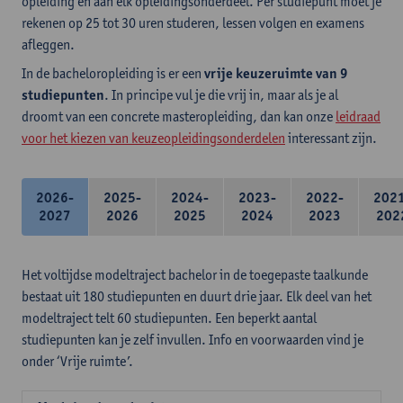
opleiding en aan elk opleidingsonderdeel. Per studiepunt moet je
rekenen op 25 tot 30 uren studeren, lessen volgen en examens
afleggen.
In de bacheloropleiding is er een
vrije keuzeruimte van 9
studiepunten
. In principe vul je die vrij in, maar als je al
droomt van een concrete masteropleiding, dan kan onze
leidraad
voor het kiezen van keuzeopleidingsonderdelen
interessant zijn.
2026-
2025-
2024-
2023-
2022-
202
2027
2026
2025
2024
2023
202
Het voltijdse modeltraject bachelor in de toegepaste taalkunde
bestaat uit 180 studiepunten en duurt drie jaar. Elk deel van het
modeltraject telt 60 studiepunten. Een beperkt aantal
studiepunten kan je zelf invullen. Info en voorwaarden vind je
onder ‘Vrije ruimte’.