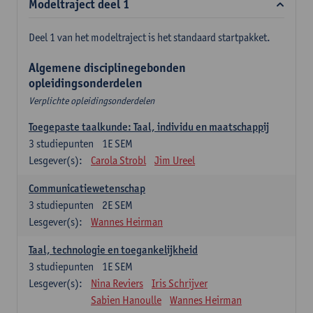
Modeltraject deel 1
Deel 1 van het modeltraject is het standaard startpakket.
Algemene disciplinegebonden
opleidingsonderdelen
Verplichte opleidingsonderdelen
Toegepaste taalkunde: Taal, individu en maatschappij
3
studiepunten
1E SEM
Lesgever(s):
Carola Strobl
Jim Ureel
Communicatiewetenschap
3
studiepunten
2E SEM
Lesgever(s):
Wannes Heirman
Taal, technologie en toegankelijkheid
3
studiepunten
1E SEM
Lesgever(s):
Nina Reviers
Iris Schrijver
Sabien Hanoulle
Wannes Heirman