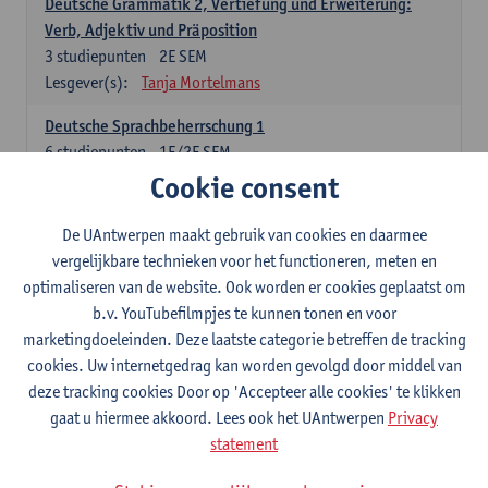
Deutsche Grammatik 2, Vertiefung und Erweiterung:
Verb, Adjektiv und Präposition
3
studiepunten
2E SEM
Lesgever(s):
Tanja Mortelmans
Deutsche Sprachbeherrschung 1
6
studiepunten
1E/2E SEM
Lesgever(s):
Tanja Mortelmans
Alex Haider
Cookie consent
Kommunikation und Gesellschaft im deutschsprachigen
De UAntwerpen maakt gebruik van cookies en daarmee
Raum
vergelijkbare technieken voor het functioneren, meten en
6
studiepunten
1E/2E SEM
optimaliseren van de website. Ook worden er cookies geplaatst om
Lesgever(s):
Carola Strobl
Alex Haider
b.v. YouTubefilmpjes te kunnen tonen en voor
marketingdoeleinden. Deze laatste categorie betreffen de tracking
Engels: verplichte opleidingsonderdelen
cookies. Uw internetgedrag kan worden gevolgd door middel van
deze tracking cookies Door op 'Accepteer alle cookies' te klikken
Advanced English Grammar for English Language
gaat u hiermee akkoord. Lees ook het UAntwerpen
Privacy
Professionals
statement
6
studiepunten
1E/2E SEM
Lesgever(s):
Jim Ureel