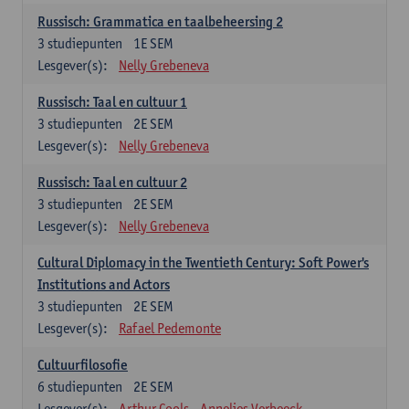
Russisch: Grammatica en taalbeheersing 2
3
studiepunten
1E SEM
Lesgever(s):
Nelly Grebeneva
Russisch: Taal en cultuur 1
3
studiepunten
2E SEM
Lesgever(s):
Nelly Grebeneva
Russisch: Taal en cultuur 2
3
studiepunten
2E SEM
Lesgever(s):
Nelly Grebeneva
Cultural Diplomacy in the Twentieth Century: Soft Power's
Institutions and Actors
3
studiepunten
2E SEM
Lesgever(s):
Rafael Pedemonte
Cultuurfilosofie
6
studiepunten
2E SEM
Lesgever(s):
Arthur Cools
Annelies Verbeeck