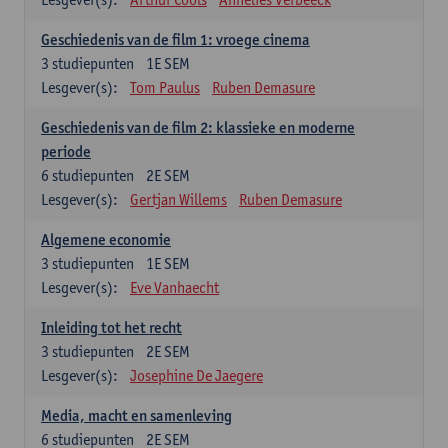
Geschiedenis van de film 1: vroege cinema
3
studiepunten
1E SEM
Lesgever(s):
Tom Paulus
Ruben Demasure
Geschiedenis van de film 2: klassieke en moderne
periode
6
studiepunten
2E SEM
Lesgever(s):
Gertjan Willems
Ruben Demasure
Algemene economie
3
studiepunten
1E SEM
Lesgever(s):
Eve Vanhaecht
Inleiding tot het recht
3
studiepunten
2E SEM
Lesgever(s):
Josephine De Jaegere
Media, macht en samenleving
6
studiepunten
2E SEM