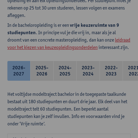
opleiding en aan elk opleidingsonderdeel. Per studiepunt moet je
rekenen op 25 tot 30 uren studeren, lessen volgen en examens
afleggen.
In de bacheloropleiding is er een
vrije keuzeruimte van 9
studiepunten
. In principe vul je die vrij in, maar als je al
droomt van een concrete masteropleiding, dan kan onze
leidraad
voor het kiezen van keuzeopleidingsonderdelen
interessant zijn.
2026-
2025-
2024-
2023-
2022-
202
2027
2026
2025
2024
2023
202
Het voltijdse modeltraject bachelor in de toegepaste taalkunde
bestaat uit 180 studiepunten en duurt drie jaar. Elk deel van het
modeltraject telt 60 studiepunten. Een beperkt aantal
studiepunten kan je zelf invullen. Info en voorwaarden vind je
onder ‘Vrije ruimte’.