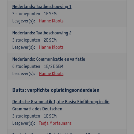
Nederlands: Taalbeschouwing 1
3
studiepunten
1E SEM
Lesgever(s):
Hanne Kloots
Nederlands: Taalbeschouwing 2
3
studiepunten
2E SEM
Lesgever(s):
Hanne Kloots
Nederlands: Communicatie en variatie
6
studiepunten
1E/2E SEM
Lesgever(s):
Hanne Kloots
Duits: verplichte opleidingsonderdelen
Deutsche Grammatik 1, die Basis: Einführung in die
Grammatik des Deutschen
3
studiepunten
1E SEM
Lesgever(s):
Tanja Mortelmans