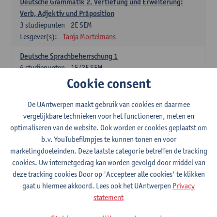
Deutsche Grammatik 2, Vertiefung und Erweiterung:
Verb, Adjektiv und Präposition
3
studiepunten
2E SEM
Lesgever(s):
Tanja Mortelmans
Deutsche Sprachbeherrschung 1
6
studiepunten
1E/2E SEM
Lesgever(s):
Tanja Mortelmans
Alex Haider
Cookie consent
Kommunikation und Gesellschaft im deutschsprachigen
De UAntwerpen maakt gebruik van cookies en daarmee
Raum
vergelijkbare technieken voor het functioneren, meten en
6
studiepunten
1E/2E SEM
optimaliseren van de website. Ook worden er cookies geplaatst om
Lesgever(s):
Carola Strobl
Alex Haider
b.v. YouTubefilmpjes te kunnen tonen en voor
marketingdoeleinden. Deze laatste categorie betreffen de tracking
Engels: verplichte opleidingsonderdelen
cookies. Uw internetgedrag kan worden gevolgd door middel van
deze tracking cookies Door op 'Accepteer alle cookies' te klikken
Advanced English Grammar for English Language
gaat u hiermee akkoord. Lees ook het UAntwerpen
Privacy
Professionals
statement
6
studiepunten
1E/2E SEM
Lesgever(s):
Jim Ureel