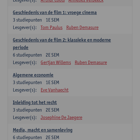
Geschiedenis van de film 1: vroege cinema
3
studiepunten
1E SEM
Lesgever(s):
Tom Paulus
Ruben Demasure
Geschiedenis van de film 2: klassieke en moderne
periode
6
studiepunten
2E SEM
Lesgever(s):
Gertjan Willems
Ruben Demasure
Algemene economie
3
studiepunten
1E SEM
Lesgever(s):
Eve Vanhaecht
Inleiding tot het recht
3
studiepunten
2E SEM
Lesgever(s):
Josephine De Jaegere
Media, macht en samenleving
6
studiepunten
2E SEM