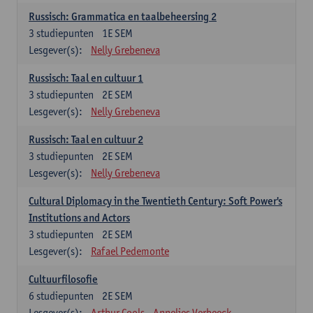
Russisch: Grammatica en taalbeheersing 2
3
studiepunten
1E SEM
Lesgever(s):
Nelly Grebeneva
Russisch: Taal en cultuur 1
3
studiepunten
2E SEM
Lesgever(s):
Nelly Grebeneva
Russisch: Taal en cultuur 2
3
studiepunten
2E SEM
Lesgever(s):
Nelly Grebeneva
Cultural Diplomacy in the Twentieth Century: Soft Power's
Institutions and Actors
3
studiepunten
2E SEM
Lesgever(s):
Rafael Pedemonte
Cultuurfilosofie
6
studiepunten
2E SEM
Lesgever(s):
Arthur Cools
Annelies Verbeeck