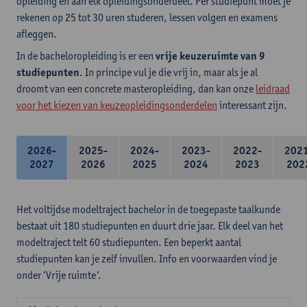
opleiding en aan elk opleidingsonderdeel. Per studiepunt moet je
rekenen op 25 tot 30 uren studeren, lessen volgen en examens
afleggen.
In de bacheloropleiding is er een
vrije keuzeruimte van 9
studiepunten
. In principe vul je die vrij in, maar als je al
droomt van een concrete masteropleiding, dan kan onze
leidraad
voor het kiezen van keuzeopleidingsonderdelen
interessant zijn.
2026-
2025-
2024-
2023-
2022-
202
2027
2026
2025
2024
2023
202
Het voltijdse modeltraject bachelor in de toegepaste taalkunde
bestaat uit 180 studiepunten en duurt drie jaar. Elk deel van het
modeltraject telt 60 studiepunten. Een beperkt aantal
studiepunten kan je zelf invullen. Info en voorwaarden vind je
onder ‘Vrije ruimte’.