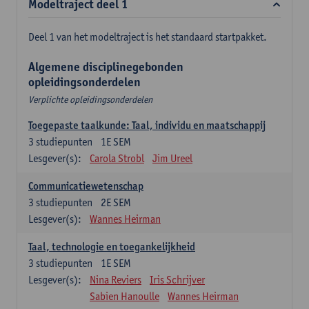
Modeltraject deel 1
Deel 1 van het modeltraject is het standaard startpakket.
Algemene disciplinegebonden
opleidingsonderdelen
Verplichte opleidingsonderdelen
Toegepaste taalkunde: Taal, individu en maatschappij
3
studiepunten
1E SEM
Lesgever(s):
Carola Strobl
Jim Ureel
Communicatiewetenschap
3
studiepunten
2E SEM
Lesgever(s):
Wannes Heirman
Taal, technologie en toegankelijkheid
3
studiepunten
1E SEM
Lesgever(s):
Nina Reviers
Iris Schrijver
Sabien Hanoulle
Wannes Heirman