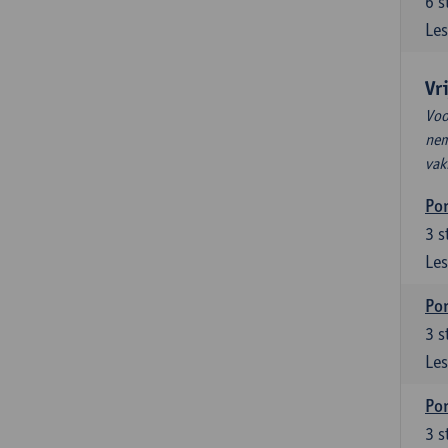
6
s
Les
Vr
Voo
nem
vak
Por
3
s
Les
Por
3
s
Les
Por
3
s