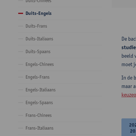
Duits-Chinees
Duits-Engels
Duits-Frans
De bac
Duits-Italiaans
studi
Duits-Spaans
beeld 
moet j
Engels-Chinees
Engels-Frans
In de 
maar a
Engels-Italiaans
keuzeo
Engels-Spaans
Frans-Chinees
20
Frans-Italiaans
20