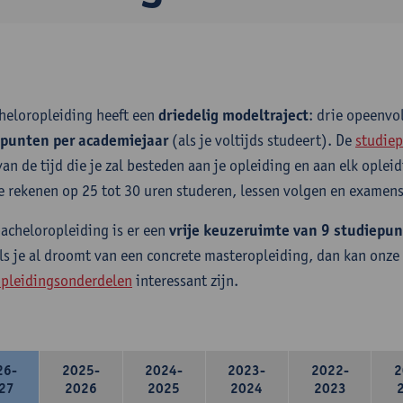
heloropleiding heeft een
driedelig modeltraject
: drie opeenv
epunten per academiejaar
(als je voltijds studeert). De
studiep
van de tijd die je zal besteden aan je opleiding en aan elk ople
e rekenen op 25 tot 30 uren studeren, lessen volgen en examens
bacheloropleiding is er een
vrije keuzeruimte van 9 studiepu
ls je al droomt van een concrete masteropleiding, dan kan onze
pleidingsonderdelen
interessant zijn.
26-
2025-
2024-
2023-
2022-
2
27
2026
2025
2024
2023