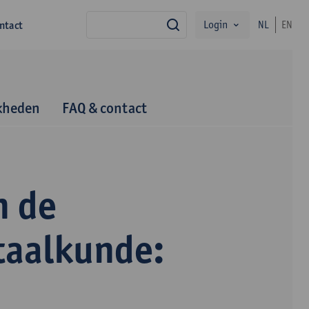
Login
ntact
NL
EN
zoek
kheden
FAQ & contact
n de
taalkunde: