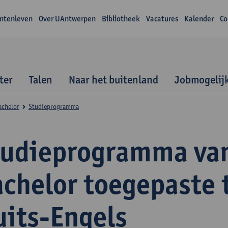
ntenleven
Over UAntwerpen
Bibliotheek
Vacatures
Kalender
Co
ter
Talen
Naar het buitenland
Jobmogelij
achelor
Studieprogramma
tudieprogramma va
achelor toegepaste 
uits-Engels