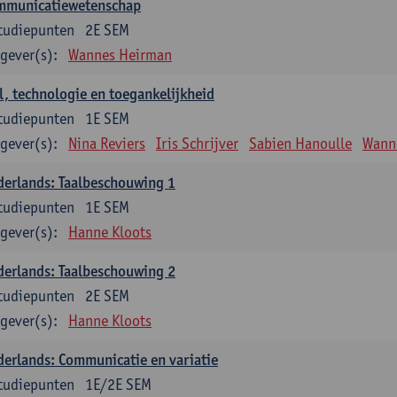
mmunicatiewetenschap
tudiepunten
2E SEM
gever(s):
Wannes Heirman
l, technologie en toegankelijkheid
tudiepunten
1E SEM
gever(s):
Nina Reviers
Iris Schrijver
Sabien Hanoulle
Wann
erlands: Taalbeschouwing 1
tudiepunten
1E SEM
gever(s):
Hanne Kloots
erlands: Taalbeschouwing 2
tudiepunten
2E SEM
gever(s):
Hanne Kloots
erlands: Communicatie en variatie
tudiepunten
1E/2E SEM