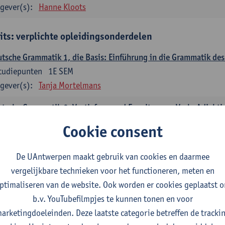
gever(s):
Hanne Kloots
its: verplichte opleidingsonderdelen
tsche Grammatik 1, die Basis: Einführung in die Grammatik de
tudiepunten
1E SEM
gever(s):
Tanja Mortelmans
tsche Grammatik 2, Vertiefung und Erweiterung: Verb, Adjekti
tudiepunten
2E SEM
Cookie consent
gever(s):
Tanja Mortelmans
De UAntwerpen maakt gebruik van cookies en daarmee
utsche Sprachbeherrschung 1
vergelijkbare technieken voor het functioneren, meten en
tudiepunten
1E/2E SEM
ptimaliseren van de website. Ook worden er cookies geplaatst 
gever(s):
Tanja Mortelmans
Alex Haider
b.v. YouTubefilmpjes te kunnen tonen en voor
mmunikation und Gesellschaft im deutschsprachigen Raum
arketingdoeleinden. Deze laatste categorie betreffen de tracki
tudiepunten
1E/2E SEM