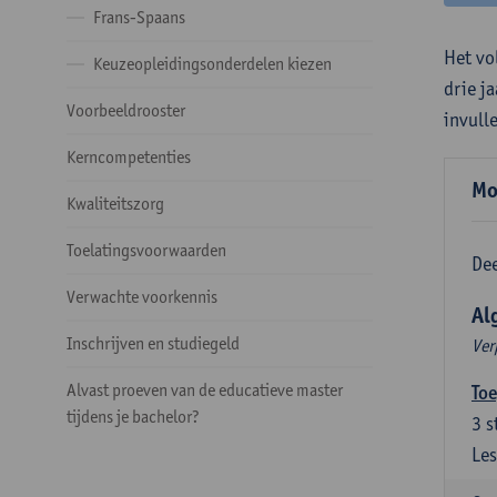
Frans-Spaans
Het vo
Keuzeopleidingsonderdelen kiezen
drie j
Voorbeeldrooster
invull
Kerncompetenties
Mo
Kwaliteitszorg
Toelatingsvoorwaarden
Dee
Verwachte voorkennis
Al
Inschrijven en studiegeld
Ver
Alvast proeven van de educatieve master
Toe
tijdens je bachelor?
3
s
Les