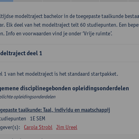
ltijdse modeltraject bachelor in de toegepaste taalkunde besta
aar. Elk deel van het modeltraject telt 60 studiepunten. Een bepe
en. Info en voorwaarden vind je onder ‘Vrije ruimte’.
deltraject deel 1
l 1 van het modeltraject is het standaard startpakket.
gemene disciplinegebonden opleidingsonderdelen
plichte opleidingsonderdelen
gepaste taalkunde: Taal, individu en maatschappij
tudiepunten
1E SEM
gever(s):
Carola Strobl
Jim Ureel