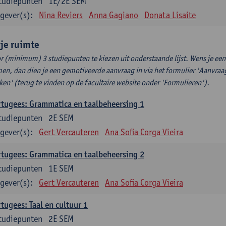
tudiepunten
1E/2E SEM
gever(s):
Nina Reviers
Anna Gagiano
Donata Lisaite
ije ruimte
r (minimum) 3 studiepunten te kiezen uit onderstaande lijst. Wens je ee
en, dan dien je een gemotiveerde aanvraag in via het formulier 'Aanvraag
ken' (terug te vinden op de facultaire website onder 'Formulieren').
tugees: Grammatica en taalbeheersing 1
tudiepunten
2E SEM
gever(s):
Gert Vercauteren
Ana Sofia Corga Vieira
tugees: Grammatica en taalbeheersing 2
tudiepunten
1E SEM
gever(s):
Gert Vercauteren
Ana Sofia Corga Vieira
tugees: Taal en cultuur 1
tudiepunten
2E SEM