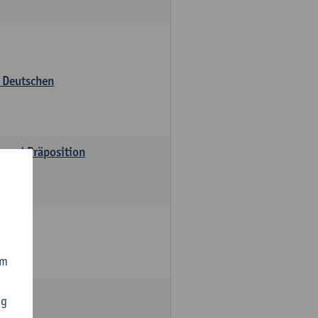
s Deutschen
v und Präposition
om
ng