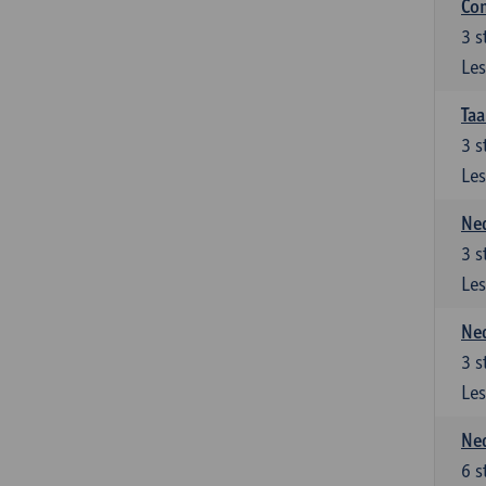
Co
3
s
Les
Taa
3
s
Les
Ned
3
s
Les
Ned
3
s
Les
Ned
6
s