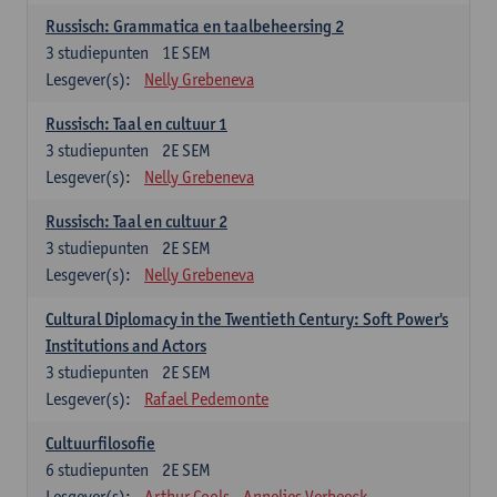
Russisch: Grammatica en taalbeheersing 2
3
studiepunten
1E SEM
Lesgever(s):
Nelly Grebeneva
Russisch: Taal en cultuur 1
3
studiepunten
2E SEM
Lesgever(s):
Nelly Grebeneva
Russisch: Taal en cultuur 2
3
studiepunten
2E SEM
Lesgever(s):
Nelly Grebeneva
Cultural Diplomacy in the Twentieth Century: Soft Power's
Institutions and Actors
3
studiepunten
2E SEM
Lesgever(s):
Rafael Pedemonte
Cultuurfilosofie
6
studiepunten
2E SEM
Lesgever(s):
Arthur Cools
Annelies Verbeeck