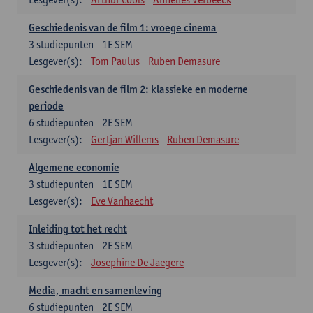
Geschiedenis van de film 1: vroege cinema
3
studiepunten
1E SEM
Lesgever(s):
Tom Paulus
Ruben Demasure
Geschiedenis van de film 2: klassieke en moderne
periode
6
studiepunten
2E SEM
Lesgever(s):
Gertjan Willems
Ruben Demasure
Algemene economie
3
studiepunten
1E SEM
Lesgever(s):
Eve Vanhaecht
Inleiding tot het recht
3
studiepunten
2E SEM
Lesgever(s):
Josephine De Jaegere
Media, macht en samenleving
6
studiepunten
2E SEM