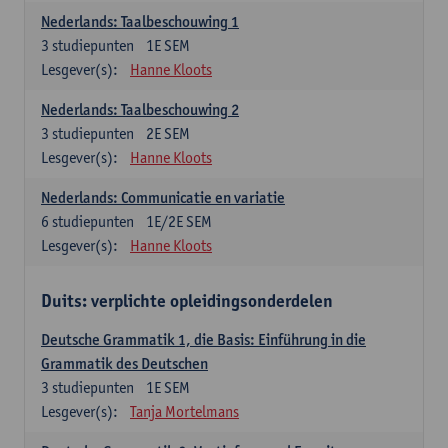
Nederlands: Taalbeschouwing 1
3
studiepunten
1E SEM
Lesgever(s):
Hanne Kloots
Nederlands: Taalbeschouwing 2
3
studiepunten
2E SEM
Lesgever(s):
Hanne Kloots
Nederlands: Communicatie en variatie
6
studiepunten
1E/2E SEM
Lesgever(s):
Hanne Kloots
Duits: verplichte opleidingsonderdelen
Deutsche Grammatik 1, die Basis: Einführung in die
Grammatik des Deutschen
3
studiepunten
1E SEM
Lesgever(s):
Tanja Mortelmans