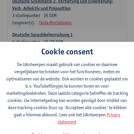
Deutsche Grammatik 2, Vertiefung und Erweiterung:
Verb, Adjektiv und Präposition
3
studiepunten
2E SEM
Lesgever(s):
Tanja Mortelmans
Deutsche Sprachbeherrschung 1
6
studiepunten
1E/2E SEM
Lesgever(s):
Tanja Mortelmans
Alex Haider
Cookie consent
Kommunikation und Gesellschaft im deutschsprachigen
De UAntwerpen maakt gebruik van cookies en daarmee
Raum
vergelijkbare technieken voor het functioneren, meten en
6
studiepunten
1E/2E SEM
optimaliseren van de website. Ook worden er cookies geplaatst om
Lesgever(s):
Carola Strobl
Alex Haider
b.v. YouTubefilmpjes te kunnen tonen en voor
marketingdoeleinden. Deze laatste categorie betreffen de tracking
Engels: verplichte opleidingsonderdelen
cookies. Uw internetgedrag kan worden gevolgd door middel van
deze tracking cookies Door op 'Accepteer alle cookies' te klikken
Advanced English Grammar for English Language
gaat u hiermee akkoord. Lees ook het UAntwerpen
Privacy
Professionals
statement
6
studiepunten
1E/2E SEM
Lesgever(s):
Jim Ureel