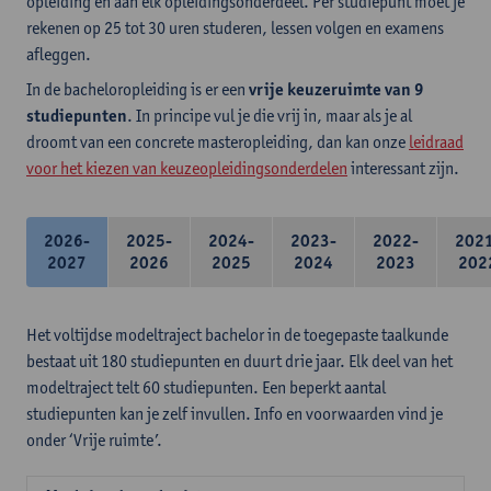
opleiding en aan elk opleidingsonderdeel. Per studiepunt moet je
rekenen op 25 tot 30 uren studeren, lessen volgen en examens
afleggen.
In de bacheloropleiding is er een
vrije keuzeruimte van 9
studiepunten
. In principe vul je die vrij in, maar als je al
droomt van een concrete masteropleiding, dan kan onze
leidraad
voor het kiezen van keuzeopleidingsonderdelen
interessant zijn.
2026-
2025-
2024-
2023-
2022-
202
2027
2026
2025
2024
2023
202
Het voltijdse modeltraject bachelor in de toegepaste taalkunde
bestaat uit 180 studiepunten en duurt drie jaar. Elk deel van het
modeltraject telt 60 studiepunten. Een beperkt aantal
studiepunten kan je zelf invullen. Info en voorwaarden vind je
onder ‘Vrije ruimte’.