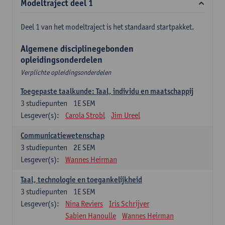
Modeltraject deel 1
Deel 1 van het modeltraject is het standaard startpakket.
Algemene disciplinegebonden
opleidingsonderdelen
Verplichte opleidingsonderdelen
Toegepaste taalkunde: Taal, individu en maatschappij
3
studiepunten
1E SEM
Lesgever(s):
Carola Strobl
Jim Ureel
Communicatiewetenschap
3
studiepunten
2E SEM
Lesgever(s):
Wannes Heirman
Taal, technologie en toegankelijkheid
3
studiepunten
1E SEM
Lesgever(s):
Nina Reviers
Iris Schrijver
Sabien Hanoulle
Wannes Heirman