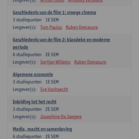
Geschiedenis van de film 1: vroege cinema
3
studiepunten
1E SEM
Lesgever(s):
Tom Paulus
Ruben Demasure
Geschiedenis van de film 2: klassieke en moderne
periode
6
studiepunten
2E SEM
Lesgever(s):
Gertjan Willems
Ruben Demasure
Algemene economie
3
studiepunten
1E SEM
Lesgever(s):
Eve Vanhaecht
Inleiding tot het recht
3
studiepunten
2E SEM
Lesgever(s):
Josephine De Jaegere
Media, macht en samenleving
6
studiepunten
2E SEM