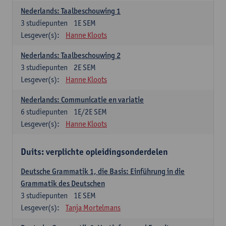
Nederlands: Taalbeschouwing 1
3
studiepunten
1E SEM
Lesgever(s):
Hanne Kloots
Nederlands: Taalbeschouwing 2
3
studiepunten
2E SEM
Lesgever(s):
Hanne Kloots
Nederlands: Communicatie en variatie
6
studiepunten
1E/2E SEM
Lesgever(s):
Hanne Kloots
Duits: verplichte opleidingsonderdelen
Deutsche Grammatik 1, die Basis: Einführung in die
Grammatik des Deutschen
3
studiepunten
1E SEM
Lesgever(s):
Tanja Mortelmans