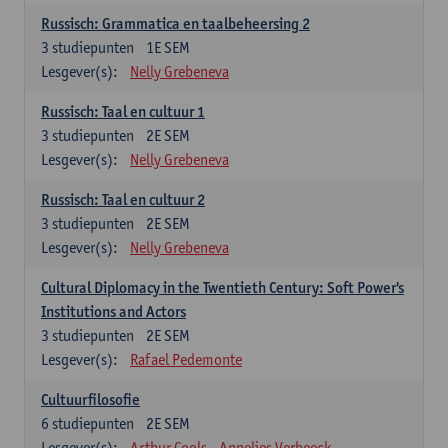
Russisch: Grammatica en taalbeheersing 2
3
studiepunten
1E SEM
Lesgever(s):
Nelly Grebeneva
Russisch: Taal en cultuur 1
3
studiepunten
2E SEM
Lesgever(s):
Nelly Grebeneva
Russisch: Taal en cultuur 2
3
studiepunten
2E SEM
Lesgever(s):
Nelly Grebeneva
Cultural Diplomacy in the Twentieth Century: Soft Power's
Institutions and Actors
3
studiepunten
2E SEM
Lesgever(s):
Rafael Pedemonte
Cultuurfilosofie
6
studiepunten
2E SEM
Lesgever(s):
Arthur Cools
Annelies Verbeeck