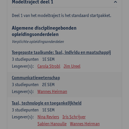
Modeltraject deel 1
Deel 1 van het modeltraject is het standaard startpakket.
Algemene disciplinegebonden
opleidingsonderdelen
Verplichte opleidingsonderdelen
Toegepaste taalkunde: Taal, individu en maatschappij
3
studiepunten
1E SEM
Lesgever(s):
Carola Strobl
Jim Ureel
Communicatiewetenschap
3
studiepunten
2E SEM
Lesgever(s):
Wannes Heirman
Taal, technologie en toegankelijkheid
3
studiepunten
1E SEM
Lesgever(s):
Nina Reviers
Iris Schrijver
Sabien Hanoulle
Wannes Heirman