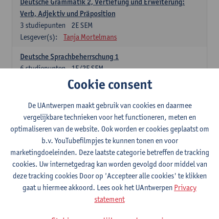
Deutsche Grammatik 2, Vertiefung und Erweiterung:
Verb, Adjektiv und Präposition
3
studiepunten
2E SEM
Lesgever(s):
Tanja Mortelmans
Deutsche Sprachbeherrschung 1
6
studiepunten
1E/2E SEM
Lesgever(s):
Tanja Mortelmans
Alex Haider
Cookie consent
Kommunikation und Gesellschaft im deutschsprachigen
De UAntwerpen maakt gebruik van cookies en daarmee
Raum
vergelijkbare technieken voor het functioneren, meten en
6
studiepunten
1E/2E SEM
optimaliseren van de website. Ook worden er cookies geplaatst om
Lesgever(s):
Carola Strobl
Alex Haider
b.v. YouTubefilmpjes te kunnen tonen en voor
marketingdoeleinden. Deze laatste categorie betreffen de tracking
Engels: verplichte opleidingsonderdelen
cookies. Uw internetgedrag kan worden gevolgd door middel van
deze tracking cookies Door op 'Accepteer alle cookies' te klikken
Advanced English Grammar for English Language
gaat u hiermee akkoord. Lees ook het UAntwerpen
Privacy
Professionals
statement
6
studiepunten
1E/2E SEM
Lesgever(s):
Jim Ureel