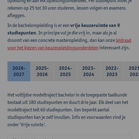
opleiding en aan elk opleidingsonderdeel. Per studiepunt moet je
rekenen op 25 tot 30 uren studeren, lessen volgen en examens
afleggen.
In de bacheloropleiding is er een
vrije keuzeruimte van 9
studiepunten
. In principe vul je die vrij in, maar als je al
droomt van een concrete masteropleiding, dan kan onze
leidraad
voor het kiezen van keuzeopleidingsonderdelen
interessant zijn.
2026-
2025-
2024-
2023-
2022-
202
2027
2026
2025
2024
2023
202
Het voltijdse modeltraject bachelor in de toegepaste taalkunde
bestaat uit 180 studiepunten en duurt drie jaar. Elk deel van het
modeltraject telt 60 studiepunten. Een beperkt aantal
studiepunten kan je zelf invullen. Info en voorwaarden vind je
onder ‘Vrije ruimte’.