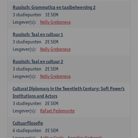
Russisch: Grammatica en taalbeheersing 2
3
studiepunten
1E SEM
Lesgever(s):
Nelly Grebeneva
Russisch: Taal en cultuur 1
3
studiepunten
2E SEM
Lesgever(s):
Nelly Grebeneva
Russisch: Taal en cultuur 2
3
studiepunten
2E SEM
Lesgever(s):
Nelly Grebeneva
Cultural Diplomacy in the Twentieth Century: Soft Power's
Institutions and Actors
3
studiepunten
2E SEM
Lesgever(s):
Rafael Pedemonte
Cultuurfilosofie
6
studiepunten
2E SEM
Lesgever(s):
Arthur Cools
Annelies Verbeeck