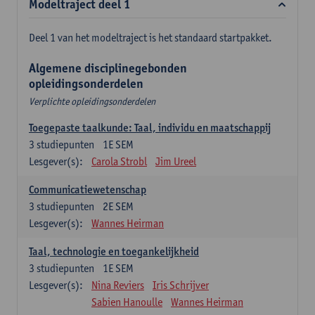
Modeltraject deel 1
Deel 1 van het modeltraject is het standaard startpakket.
Algemene disciplinegebonden
opleidingsonderdelen
Verplichte opleidingsonderdelen
Toegepaste taalkunde: Taal, individu en maatschappij
3
studiepunten
1E SEM
Lesgever(s):
Carola Strobl
Jim Ureel
Communicatiewetenschap
3
studiepunten
2E SEM
Lesgever(s):
Wannes Heirman
Taal, technologie en toegankelijkheid
3
studiepunten
1E SEM
Lesgever(s):
Nina Reviers
Iris Schrijver
Sabien Hanoulle
Wannes Heirman