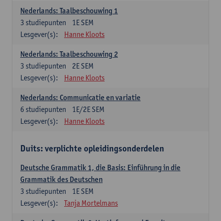
Nederlands: Taalbeschouwing 1
3
studiepunten
1E SEM
Lesgever(s):
Hanne Kloots
Nederlands: Taalbeschouwing 2
3
studiepunten
2E SEM
Lesgever(s):
Hanne Kloots
Nederlands: Communicatie en variatie
6
studiepunten
1E/2E SEM
Lesgever(s):
Hanne Kloots
Duits: verplichte opleidingsonderdelen
Deutsche Grammatik 1, die Basis: Einführung in die
Grammatik des Deutschen
3
studiepunten
1E SEM
Lesgever(s):
Tanja Mortelmans