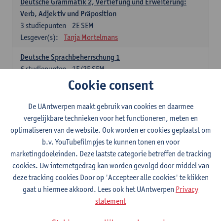
Deutsche Grammatik 2, Vertiefung und Erweiterung:
Verb, Adjektiv und Präposition
3
studiepunten
2E SEM
Lesgever(s):
Tanja Mortelmans
Deutsche Sprachbeherrschung 1
6
studiepunten
1E/2E SEM
Lesgever(s):
Tanja Mortelmans
Alex Haider
Cookie consent
Kommunikation und Gesellschaft im deutschsprachigen
De UAntwerpen maakt gebruik van cookies en daarmee
Raum
vergelijkbare technieken voor het functioneren, meten en
6
studiepunten
1E/2E SEM
optimaliseren van de website. Ook worden er cookies geplaatst om
Lesgever(s):
Carola Strobl
Alex Haider
b.v. YouTubefilmpjes te kunnen tonen en voor
marketingdoeleinden. Deze laatste categorie betreffen de tracking
Engels: verplichte opleidingsonderdelen
cookies. Uw internetgedrag kan worden gevolgd door middel van
deze tracking cookies Door op 'Accepteer alle cookies' te klikken
Advanced English Grammar for English Language
gaat u hiermee akkoord. Lees ook het UAntwerpen
Privacy
Professionals
statement
6
studiepunten
1E/2E SEM
Lesgever(s):
Jim Ureel