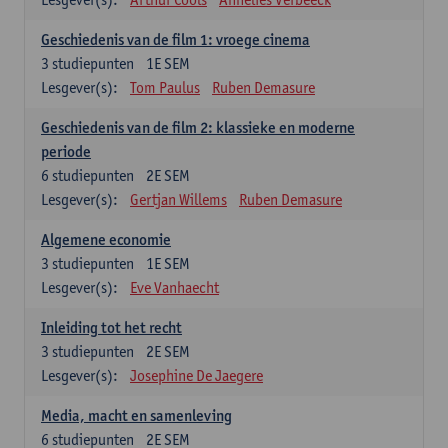
Geschiedenis van de film 1: vroege cinema
3
studiepunten
1E SEM
Lesgever(s):
Tom Paulus
Ruben Demasure
Geschiedenis van de film 2: klassieke en moderne
periode
6
studiepunten
2E SEM
Lesgever(s):
Gertjan Willems
Ruben Demasure
Algemene economie
3
studiepunten
1E SEM
Lesgever(s):
Eve Vanhaecht
Inleiding tot het recht
3
studiepunten
2E SEM
Lesgever(s):
Josephine De Jaegere
Media, macht en samenleving
6
studiepunten
2E SEM