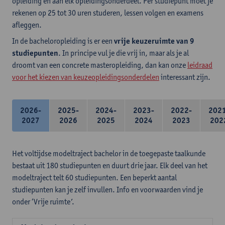
opleiding en aan elk opleidingsonderdeel. Per studiepunt moet je
rekenen op 25 tot 30 uren studeren, lessen volgen en examens
afleggen.
In de bacheloropleiding is er een
vrije keuzeruimte van 9
studiepunten
. In principe vul je die vrij in, maar als je al
droomt van een concrete masteropleiding, dan kan onze
leidraad
voor het kiezen van keuzeopleidingsonderdelen
interessant zijn.
2026-
2025-
2024-
2023-
2022-
202
2027
2026
2025
2024
2023
202
Het voltijdse modeltraject bachelor in de toegepaste taalkunde
bestaat uit 180 studiepunten en duurt drie jaar. Elk deel van het
modeltraject telt 60 studiepunten. Een beperkt aantal
studiepunten kan je zelf invullen. Info en voorwaarden vind je
onder ‘Vrije ruimte’.