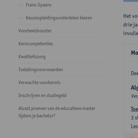
Frans-Spaans
Het vo
Keuzeopleidingsonderdelen kiezen
drie j
Voorbeeldrooster
invull
Kerncompetenties
Mo
Kwaliteitszorg
Toelatingsvoorwaarden
Dee
Verwachte voorkennis
Al
Inschrijven en studiegeld
Ver
Alvast proeven van de educatieve master
Toe
tijdens je bachelor?
3
s
Les