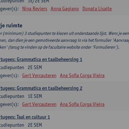
tudiepunten
1E/2E SEM
gever(s):
Nina Reviers
Anna Gagiano
Donata Lisaite
ije ruimte
r (minimum) 3 studiepunten te kiezen uit onderstaande lijst. Wens je ee
en, dan dien je een gemotiveerde aanvraag in via het formulier 'Aanvraag
ken' (terug te vinden op de facultaire website onder 'Formulieren').
tugees: Grammatica en taalbeheersing 1
tudiepunten
2E SEM
gever(s):
Gert Vercauteren
Ana Sofia Corga Vieira
tugees: Grammatica en taalbeheersing 2
tudiepunten
1E SEM
gever(s):
Gert Vercauteren
Ana Sofia Corga Vieira
tugees: Taal en cultuur 1
tudiepunten
2E SEM