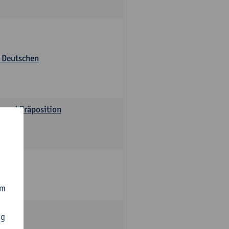
s Deutschen
v und Präposition
om
ng