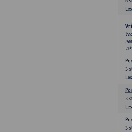
6
s
Les
Vr
Voo
nem
vak
Por
3
s
Les
Por
3
s
Les
Por
3
s