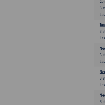
Co
3
s
Les
Taa
3
s
Les
Ned
3
s
Les
Ned
3
s
Les
Ned
6
s