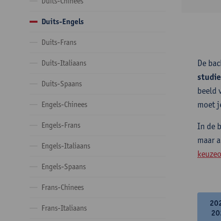
Duits-Chinees
Duits-Engels
Duits-Frans
De bac
Duits-Italiaans
studi
Duits-Spaans
beeld 
moet j
Engels-Chinees
Engels-Frans
In de 
maar a
Engels-Italiaans
keuzeo
Engels-Spaans
Frans-Chinees
20
Frans-Italiaans
20