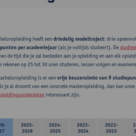
heloropleiding heeft een
driedelig modeltraject
: drie opeenv
epunten per academiejaar
(als je voltijds studeert). De
studiep
van de tijd die je zal besteden aan je opleiding en aan elk ople
e rekenen op 25 tot 30 uren studeren, lessen volgen en examens
bacheloropleiding is er een
vrije keuzeruimte van 9 studiepu
ls je al droomt van een concrete masteropleiding, dan kan onze
pleidingsonderdelen
interessant zijn.
26-
2025-
2024-
2023-
2022-
2
27
2026
2025
2024
2023