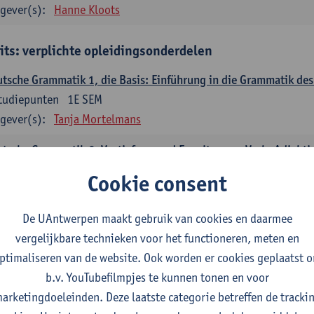
gever(s):
Hanne Kloots
its: verplichte opleidingsonderdelen
tsche Grammatik 1, die Basis: Einführung in die Grammatik de
tudiepunten
1E SEM
gever(s):
Tanja Mortelmans
tsche Grammatik 2, Vertiefung und Erweiterung: Verb, Adjekti
tudiepunten
2E SEM
Cookie consent
gever(s):
Tanja Mortelmans
De UAntwerpen maakt gebruik van cookies en daarmee
utsche Sprachbeherrschung 1
vergelijkbare technieken voor het functioneren, meten en
tudiepunten
1E/2E SEM
ptimaliseren van de website. Ook worden er cookies geplaatst 
gever(s):
Tanja Mortelmans
Alex Haider
b.v. YouTubefilmpjes te kunnen tonen en voor
mmunikation und Gesellschaft im deutschsprachigen Raum
arketingdoeleinden. Deze laatste categorie betreffen de tracki
tudiepunten
1E/2E SEM