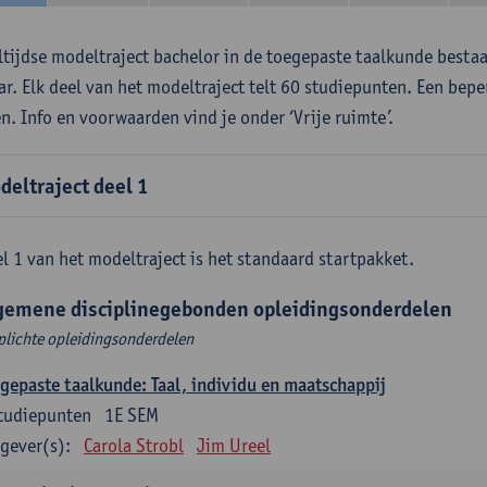
ltijdse modeltraject bachelor in de toegepaste taalkunde besta
aar. Elk deel van het modeltraject telt 60 studiepunten. Een bepe
en. Info en voorwaarden vind je onder ‘Vrije ruimte’.
deltraject deel 1
l 1 van het modeltraject is het standaard startpakket.
gemene disciplinegebonden opleidingsonderdelen
plichte opleidingsonderdelen
gepaste taalkunde: Taal, individu en maatschappij
tudiepunten
1E SEM
gever(s):
Carola Strobl
Jim Ureel