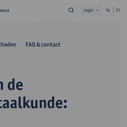
Login
ntact
NL
EN
zoek
kheden
FAQ & contact
n de
taalkunde: