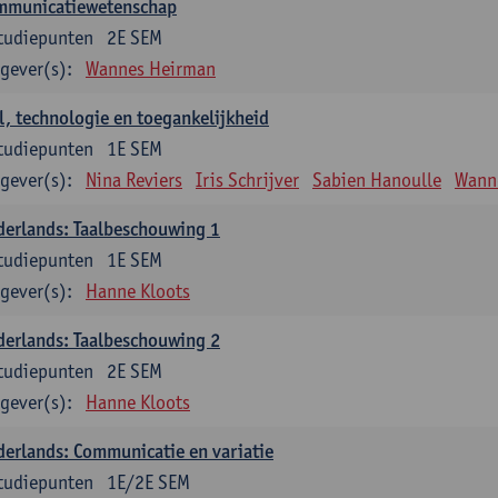
mmunicatiewetenschap
tudiepunten
2E SEM
gever(s):
Wannes Heirman
l, technologie en toegankelijkheid
tudiepunten
1E SEM
gever(s):
Nina Reviers
Iris Schrijver
Sabien Hanoulle
Wann
erlands: Taalbeschouwing 1
tudiepunten
1E SEM
gever(s):
Hanne Kloots
erlands: Taalbeschouwing 2
tudiepunten
2E SEM
gever(s):
Hanne Kloots
erlands: Communicatie en variatie
tudiepunten
1E/2E SEM