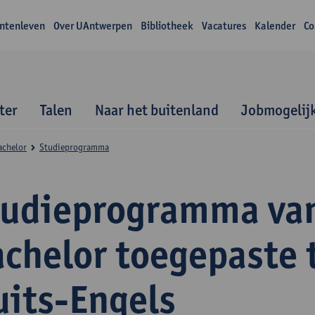
ntenleven
Over UAntwerpen
Bibliotheek
Vacatures
Kalender
Co
ter
Talen
Naar het buitenland
Jobmogelij
achelor
Studieprogramma
tudieprogramma va
achelor toegepaste 
uits-Engels