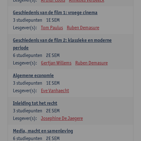
Geschiedenis van de film 1: vroege cinema
3
studiepunten
1E SEM
Lesgever(s):
Tom Paulus
Ruben Demasure
Geschiedenis van de film 2: klassieke en moderne
periode
6
studiepunten
2E SEM
Lesgever(s):
Gertjan Willems
Ruben Demasure
Algemene economie
3
studiepunten
1E SEM
Lesgever(s):
Eve Vanhaecht
Inleiding tot het recht
3
studiepunten
2E SEM
Lesgever(s):
Josephine De Jaegere
Media, macht en samenleving
6
studiepunten
2E SEM