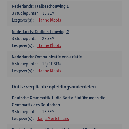
Nederlands: Taalbeschouwing 1
3
studiepunten
1E SEM
Lesgever(s):
Hanne Kloots
Nederlands: Taalbeschouwing 2
3
studiepunten
2E SEM
Lesgever(s):
Hanne Kloots
Nederlands: Communicatie en variatie
6
studiepunten
1E/2E SEM
Lesgever(s):
Hanne Kloots
Duits: verplichte opleidingsonderdelen
Deutsche Grammatik 1, die Basis: Einführung in die
Grammatik des Deutschen
3
studiepunten
1E SEM
Lesgever(s):
Tanja Mortelmans