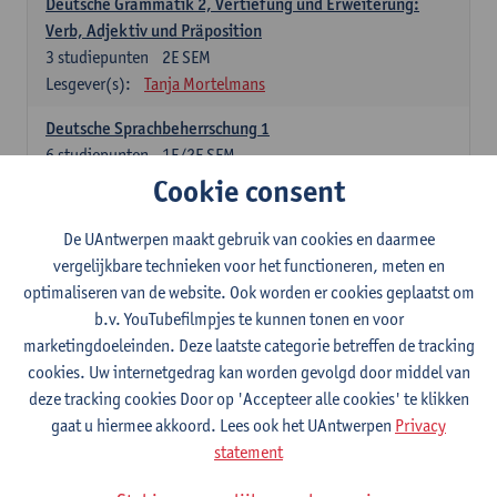
Deutsche Grammatik 2, Vertiefung und Erweiterung:
Verb, Adjektiv und Präposition
3
studiepunten
2E SEM
Lesgever(s):
Tanja Mortelmans
Deutsche Sprachbeherrschung 1
6
studiepunten
1E/2E SEM
Lesgever(s):
Tanja Mortelmans
Alex Haider
Cookie consent
Kommunikation und Gesellschaft im deutschsprachigen
De UAntwerpen maakt gebruik van cookies en daarmee
Raum
vergelijkbare technieken voor het functioneren, meten en
6
studiepunten
1E/2E SEM
optimaliseren van de website. Ook worden er cookies geplaatst om
Lesgever(s):
Carola Strobl
Alex Haider
b.v. YouTubefilmpjes te kunnen tonen en voor
marketingdoeleinden. Deze laatste categorie betreffen de tracking
Engels: verplichte opleidingsonderdelen
cookies. Uw internetgedrag kan worden gevolgd door middel van
deze tracking cookies Door op 'Accepteer alle cookies' te klikken
Advanced English Grammar for English Language
gaat u hiermee akkoord. Lees ook het UAntwerpen
Privacy
Professionals
statement
6
studiepunten
1E/2E SEM
Lesgever(s):
Jim Ureel