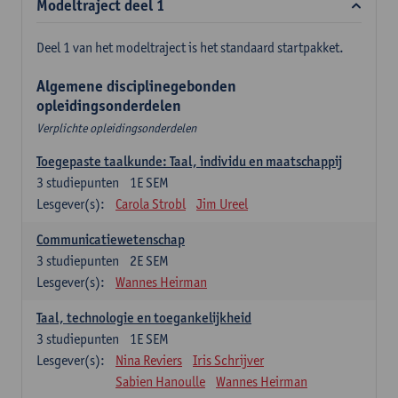
Modeltraject deel 1
Deel 1 van het modeltraject is het standaard startpakket.
Algemene disciplinegebonden
opleidingsonderdelen
Verplichte opleidingsonderdelen
Toegepaste taalkunde: Taal, individu en maatschappij
3
studiepunten
1E SEM
Lesgever(s):
Carola Strobl
Jim Ureel
Communicatiewetenschap
3
studiepunten
2E SEM
Lesgever(s):
Wannes Heirman
Taal, technologie en toegankelijkheid
3
studiepunten
1E SEM
Lesgever(s):
Nina Reviers
Iris Schrijver
Sabien Hanoulle
Wannes Heirman