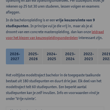
opleiding en aan elk opleidingsonderdeel. Per studiepunt moet je
rekenen op 25 tot 30 uren studeren, lessen volgen en examens
afleggen.
In de bacheloropleiding is er een
vrije keuzeruimte van 9
studiepunten
. In principe vul je die vrij in, maar als je al
droomt van een concrete masteropleiding, dan kan onze
leidraad
voor het kiezen van keuzeopleidingsonderdelen
interessant zijn.
2026-
2025-
2024-
2023-
2022-
202
2027
2026
2025
2024
2023
202
Het voltijdse modeltraject bachelor in de toegepaste taalkunde
bestaat uit 180 studiepunten en duurt drie jaar. Elk deel van het
modeltraject telt 60 studiepunten. Een beperkt aantal
studiepunten kan je zelf invullen. Info en voorwaarden vind je
onder ‘Vrije ruimte’.