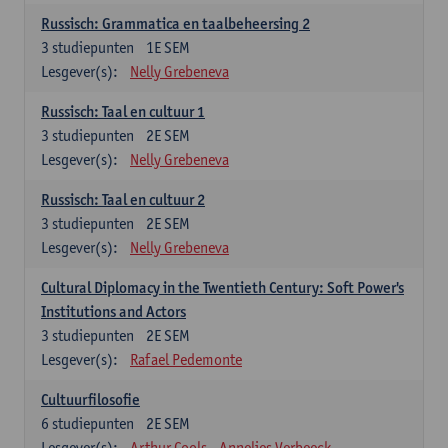
Russisch: Grammatica en taalbeheersing 2
3
studiepunten
1E SEM
Lesgever(s):
Nelly Grebeneva
Russisch: Taal en cultuur 1
3
studiepunten
2E SEM
Lesgever(s):
Nelly Grebeneva
Russisch: Taal en cultuur 2
3
studiepunten
2E SEM
Lesgever(s):
Nelly Grebeneva
Cultural Diplomacy in the Twentieth Century: Soft Power's
Institutions and Actors
3
studiepunten
2E SEM
Lesgever(s):
Rafael Pedemonte
Cultuurfilosofie
6
studiepunten
2E SEM
Lesgever(s):
Arthur Cools
Annelies Verbeeck