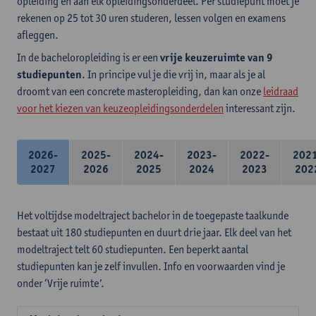
opleiding en aan elk opleidingsonderdeel. Per studiepunt moet je
rekenen op 25 tot 30 uren studeren, lessen volgen en examens
afleggen.
In de bacheloropleiding is er een
vrije keuzeruimte van 9
studiepunten
. In principe vul je die vrij in, maar als je al
droomt van een concrete masteropleiding, dan kan onze
leidraad
voor het kiezen van keuzeopleidingsonderdelen
interessant zijn.
2026-
2025-
2024-
2023-
2022-
202
2027
2026
2025
2024
2023
202
Het voltijdse modeltraject bachelor in de toegepaste taalkunde
bestaat uit 180 studiepunten en duurt drie jaar. Elk deel van het
modeltraject telt 60 studiepunten. Een beperkt aantal
studiepunten kan je zelf invullen. Info en voorwaarden vind je
onder ‘Vrije ruimte’.