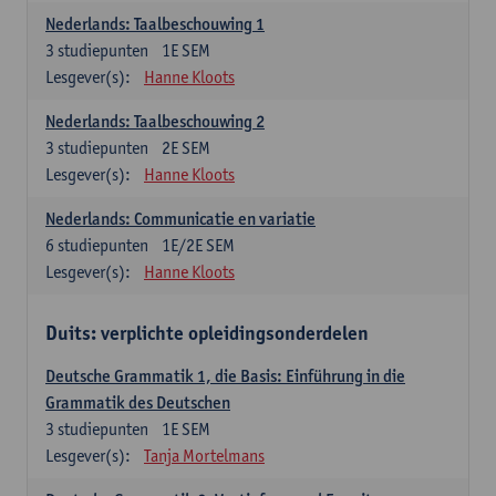
Nederlands: Taalbeschouwing 1
3
studiepunten
1E SEM
Lesgever(s):
Hanne Kloots
Nederlands: Taalbeschouwing 2
3
studiepunten
2E SEM
Lesgever(s):
Hanne Kloots
Nederlands: Communicatie en variatie
6
studiepunten
1E/2E SEM
Lesgever(s):
Hanne Kloots
Duits: verplichte opleidingsonderdelen
Deutsche Grammatik 1, die Basis: Einführung in die
Grammatik des Deutschen
3
studiepunten
1E SEM
Lesgever(s):
Tanja Mortelmans