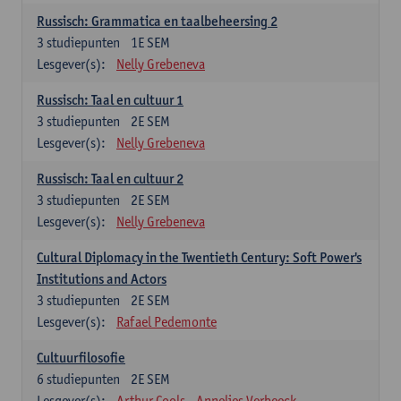
Russisch: Grammatica en taalbeheersing 2
3
studiepunten
1E SEM
Lesgever(s):
Nelly Grebeneva
Russisch: Taal en cultuur 1
3
studiepunten
2E SEM
Lesgever(s):
Nelly Grebeneva
Russisch: Taal en cultuur 2
3
studiepunten
2E SEM
Lesgever(s):
Nelly Grebeneva
Cultural Diplomacy in the Twentieth Century: Soft Power's
Institutions and Actors
3
studiepunten
2E SEM
Lesgever(s):
Rafael Pedemonte
Cultuurfilosofie
6
studiepunten
2E SEM
Lesgever(s):
Arthur Cools
Annelies Verbeeck