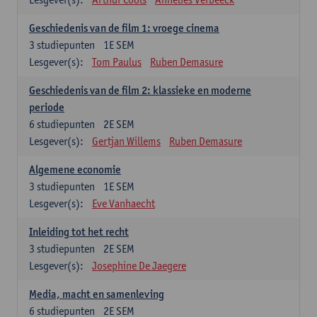
Geschiedenis van de film 1: vroege cinema
3
studiepunten
1E SEM
Lesgever(s):
Tom Paulus
Ruben Demasure
Geschiedenis van de film 2: klassieke en moderne
periode
6
studiepunten
2E SEM
Lesgever(s):
Gertjan Willems
Ruben Demasure
Algemene economie
3
studiepunten
1E SEM
Lesgever(s):
Eve Vanhaecht
Inleiding tot het recht
3
studiepunten
2E SEM
Lesgever(s):
Josephine De Jaegere
Media, macht en samenleving
6
studiepunten
2E SEM