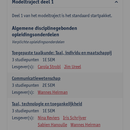
Modeltraject deel 1
Deel 1 van het modeltraject is het standaard startpakket.
Algemene disciplinegebonden
opleidingsonderdelen
Verplichte opleidingsonderdelen
Toegepaste taalkunde: Taal, individu en maatschappij
3
studiepunten
1E SEM
Lesgever(s):
Carola Strobl
Jim Ureel
Communicatiewetenschap
3
studiepunten
2E SEM
Lesgever(s):
Wannes Heirman
Taal, technologie en toegankelijkheid
3
studiepunten
1E SEM
Lesgever(s):
Nina Reviers
Iris Schrijver
Sabien Hanoulle
Wannes Heirman