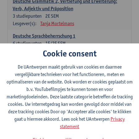
Deutsche Grammatik 2, Vertiefung und Erweiterung:
Verb, Adjektiv und Präposition
3
studiepunten
2E SEM
Lesgever(s):
Tanja Mortelmans
Deutsche Sprachbeherrschung 1
6
studiepunten
1E/2E SEM
Lesgever(s):
Tanja Mortelmans
Alex Haider
Cookie consent
Kommunikation und Gesellschaft im deutschsprachigen
De UAntwerpen maakt gebruik van cookies en daarmee
Raum
vergelijkbare technieken voor het functioneren, meten en
6
studiepunten
1E/2E SEM
optimaliseren van de website. Ook worden er cookies geplaatst om
Lesgever(s):
Carola Strobl
Alex Haider
b.v. YouTubefilmpjes te kunnen tonen en voor
marketingdoeleinden. Deze laatste categorie betreffen de tracking
Engels: verplichte opleidingsonderdelen
cookies. Uw internetgedrag kan worden gevolgd door middel van
deze tracking cookies Door op 'Accepteer alle cookies' te klikken
Advanced English Grammar for English Language
gaat u hiermee akkoord. Lees ook het UAntwerpen
Privacy
Professionals
statement
6
studiepunten
1E/2E SEM
Lesgever(s):
Jim Ureel