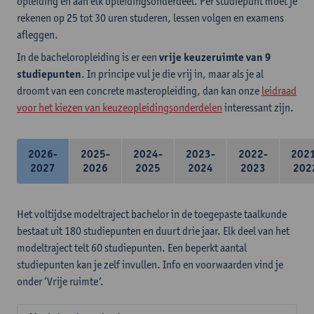
opleiding en aan elk opleidingsonderdeel. Per studiepunt moet je
rekenen op 25 tot 30 uren studeren, lessen volgen en examens
afleggen.
In de bacheloropleiding is er een
vrije keuzeruimte van 9
studiepunten
. In principe vul je die vrij in, maar als je al
droomt van een concrete masteropleiding, dan kan onze
leidraad
voor het kiezen van keuzeopleidingsonderdelen
interessant zijn.
2026-
2025-
2024-
2023-
2022-
202
2027
2026
2025
2024
2023
202
Het voltijdse modeltraject bachelor in de toegepaste taalkunde
bestaat uit 180 studiepunten en duurt drie jaar. Elk deel van het
modeltraject telt 60 studiepunten. Een beperkt aantal
studiepunten kan je zelf invullen. Info en voorwaarden vind je
onder ‘Vrije ruimte’.