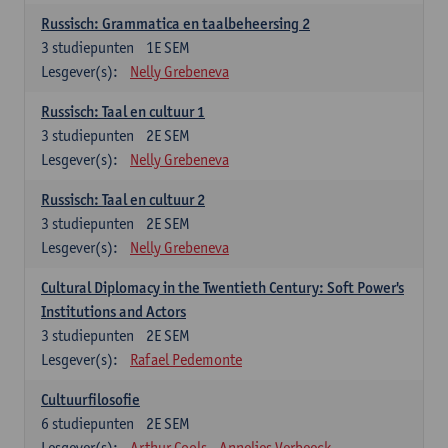
Russisch: Grammatica en taalbeheersing 2
3
studiepunten
1E SEM
Lesgever(s):
Nelly Grebeneva
Russisch: Taal en cultuur 1
3
studiepunten
2E SEM
Lesgever(s):
Nelly Grebeneva
Russisch: Taal en cultuur 2
3
studiepunten
2E SEM
Lesgever(s):
Nelly Grebeneva
Cultural Diplomacy in the Twentieth Century: Soft Power's
Institutions and Actors
3
studiepunten
2E SEM
Lesgever(s):
Rafael Pedemonte
Cultuurfilosofie
6
studiepunten
2E SEM
Lesgever(s):
Arthur Cools
Annelies Verbeeck