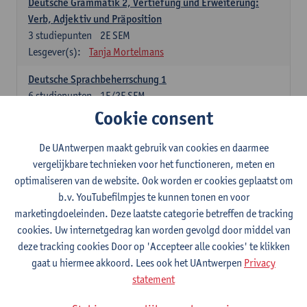
Deutsche Grammatik 2, Vertiefung und Erweiterung:
Verb, Adjektiv und Präposition
3
studiepunten
2E SEM
Lesgever(s):
Tanja Mortelmans
Deutsche Sprachbeherrschung 1
6
studiepunten
1E/2E SEM
Lesgever(s):
Tanja Mortelmans
Alex Haider
Cookie consent
Kommunikation und Gesellschaft im deutschsprachigen
De UAntwerpen maakt gebruik van cookies en daarmee
Raum
vergelijkbare technieken voor het functioneren, meten en
6
studiepunten
1E/2E SEM
optimaliseren van de website. Ook worden er cookies geplaatst om
Lesgever(s):
Carola Strobl
Alex Haider
b.v. YouTubefilmpjes te kunnen tonen en voor
marketingdoeleinden. Deze laatste categorie betreffen de tracking
Engels: verplichte opleidingsonderdelen
cookies. Uw internetgedrag kan worden gevolgd door middel van
deze tracking cookies Door op 'Accepteer alle cookies' te klikken
Advanced English Grammar for English Language
gaat u hiermee akkoord. Lees ook het UAntwerpen
Privacy
Professionals
statement
6
studiepunten
1E/2E SEM
Lesgever(s):
Jim Ureel