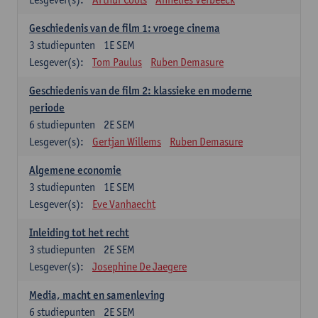
Geschiedenis van de film 1: vroege cinema
3
studiepunten
1E SEM
Lesgever(s):
Tom Paulus
Ruben Demasure
Geschiedenis van de film 2: klassieke en moderne
periode
6
studiepunten
2E SEM
Lesgever(s):
Gertjan Willems
Ruben Demasure
Algemene economie
3
studiepunten
1E SEM
Lesgever(s):
Eve Vanhaecht
Inleiding tot het recht
3
studiepunten
2E SEM
Lesgever(s):
Josephine De Jaegere
Media, macht en samenleving
6
studiepunten
2E SEM