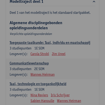
Modeltraject deel 1
Deel 1 van het modeltraject is het standaard startpakket.
Algemene disciplinegebonden
opleidingsonderdelen
Verplichte opleidingsonderdelen
Toegepaste taalkunde: Taal, individu en maatschappij
3
studiepunten
1E SEM
Lesgever(s):
Carola Strobl
Jim Ureel
Communicatiewetenschap
3
studiepunten
2E SEM
Lesgever(s):
Wannes Heirman
Taal, technologie en toegankelijkheid
3
studiepunten
1E SEM
Lesgever(s):
Nina Reviers
Iris Schrijver
Sabien Hanoulle
Wannes Heirman