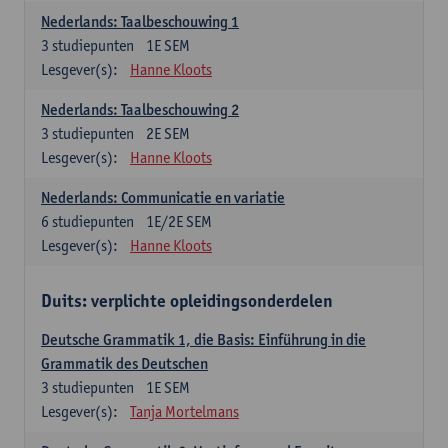
Nederlands: Taalbeschouwing 1
3
studiepunten
1E SEM
Lesgever(s):
Hanne Kloots
Nederlands: Taalbeschouwing 2
3
studiepunten
2E SEM
Lesgever(s):
Hanne Kloots
Nederlands: Communicatie en variatie
6
studiepunten
1E/2E SEM
Lesgever(s):
Hanne Kloots
Duits: verplichte opleidingsonderdelen
Deutsche Grammatik 1, die Basis: Einführung in die
Grammatik des Deutschen
3
studiepunten
1E SEM
Lesgever(s):
Tanja Mortelmans