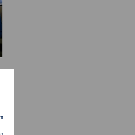
om
ng