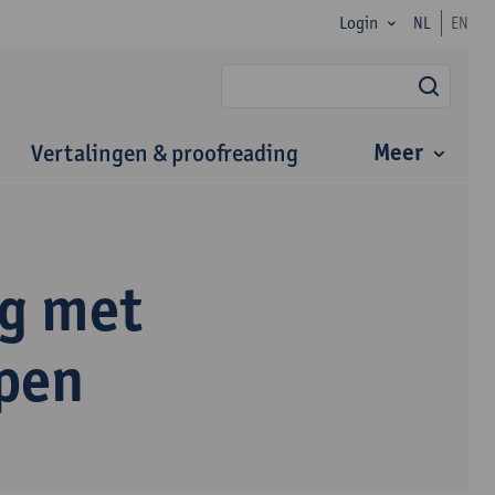
Login
NL
EN
zoek
Meer
Vertalingen & proofreading
g met
rpen