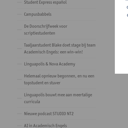
Student Express español
Campusbabbels
De Doorschrijfweek voor
scriptiestudenten
Taaljaarstudent Blake doet stage bij team
Academisch Engels: een win-win!
Linguapolis & Nova Academy
Helemaal opnieuw begonnen, en nu een
topstudent en stuver
Linguapolis bouwt mee aan meertalige
curricula
Nieuwe podcast STUDIO NT2
AI in Academisch Engels