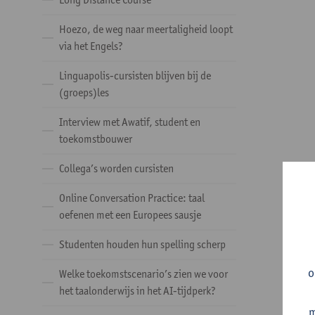
Hoezo, de weg naar meertaligheid loopt
via het Engels?
Linguapolis-cursisten blijven bij de
(groeps)les
Interview met Awatif, student en
toekomstbouwer
Collega’s worden cursisten
Online Conversation Practice: taal
oefenen met een Europees sausje
Studenten houden hun spelling scherp
o
Welke toekomstscenario’s zien we voor
het taalonderwijs in het AI-tijdperk?
m