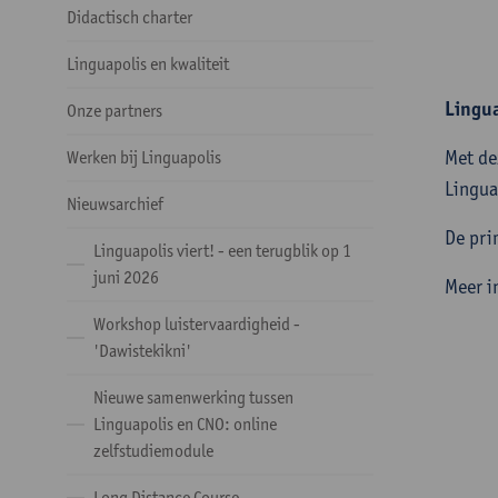
Didactisch charter
Linguapolis en kwaliteit
Lingua
Onze partners
Met de
Werken bij Linguapolis
Lingua
Nieuwsarchief
De pri
Linguapolis viert! - een terugblik op 1
juni 2026
Meer i
Workshop luistervaardigheid -
'Dawistekikni'
Nieuwe samenwerking tussen
Linguapolis en CNO: online
zelfstudiemodule
Long Distance Course