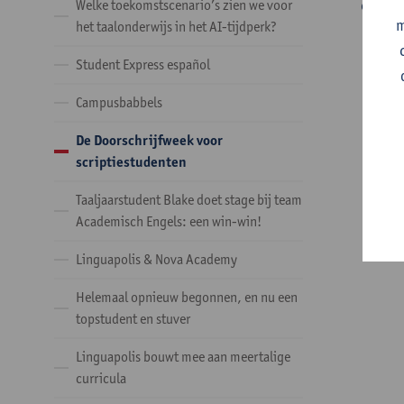
een of
Welke toekomstscenario’s zien we voor
m
het taalonderwijs in het AI-tijdperk?
Student Express español
Campusbabbels
De Doorschrijfweek voor
scriptiestudenten
Taaljaarstudent Blake doet stage bij team
Academisch Engels: een win-win!
Linguapolis & Nova Academy
Helemaal opnieuw begonnen, en nu een
topstudent en stuver
Linguapolis bouwt mee aan meertalige
curricula