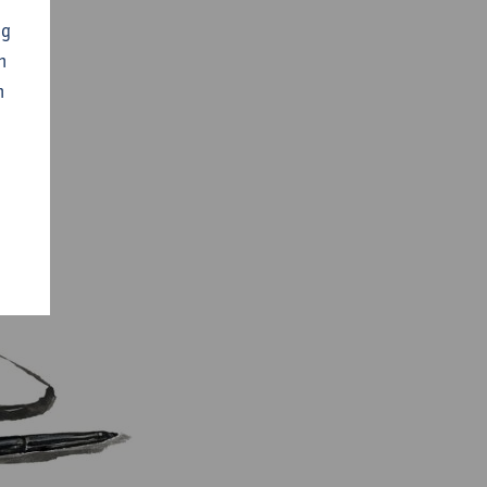
ng
n
n