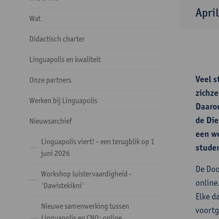
Apri
Wat
Didactisch charter
Linguapolis en kwaliteit
Veel s
Onze partners
zichze
Werken bij Linguapolis
Daarom
de Die
Nieuwsarchief
een we
Linguapolis viert! - een terugblik op 1
stude
juni 2026
De Doo
Workshop luistervaardigheid -
online
'Dawistekikni'
Elke d
Nieuwe samenwerking tussen
voortg
Linguapolis en CNO: online