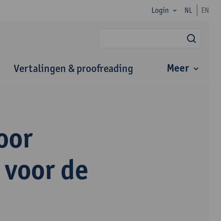
Login
NL
EN
zoek
Meer
Vertalingen & proofreading
oor
 voor de