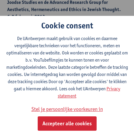
Joodse Studies en de Advanced Research Group for
Aesthetics, Hermeneutics and Ethics in Jewish Thought.
6-8 februari, 2013
Cookie consent
Universiteit Antwerpen
6-7 februari: Hof van Liere, Prinsstraat 13, 2000
De UAntwerpen maakt gebruik van cookies en daarmee
Antwerpen
vergelijkbare technieken voor het functioneren, meten en
8 februari: Lokaal C.102, Prinsstraat 13, 2000 Antwerpen
optimaliseren van de website. Ook worden er cookies geplaatst om
b.v. YouTubefilmpjes te kunnen tonen en voor
Met de steun van Universiteit en Samenleving van de Universiteit
marketingdoeleinden. Deze laatste categorie betreffen de tracking
Antwerpen
cookies. Uw internetgedrag kan worden gevolgd door middel van
deze tracking cookies Door op 'Accepteer alle cookies' te klikken
An international group of scholars from diverse fields, including
gaat u hiermee akkoord. Lees ook het UAntwerpen
Privacy
Jewish studies, philosophy, literature, psychoanalysis, and
statement
musicology will be gathered. During the three days of the
conference, they will engage in a multifaceted discussion of the
Stel je persoonlijke voorkeuren in
aesthetic, ethical and religious implications of lament, from
Biblical and Rabbinic sources to the ramifications of lament in
Accepteer alle cookies
modern Jewish Thought.