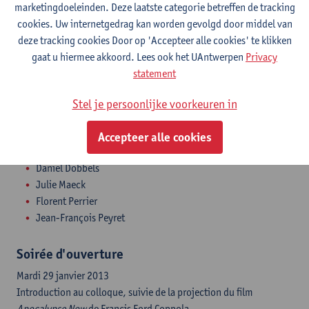
Pierre Zaoui
marketingdoeleinden. Deze laatste categorie betreffen de tracking
Orietta Ombrosi
cookies. Uw internetgedrag kan worden gevolgd door middel van
Stéphane Habib
deze tracking cookies Door op 'Accepteer alle cookies' te klikken
Catherine Perret
gaat u hiermee akkoord. Lees ook het UAntwerpen
Privacy
Michale Boganim
statement
Caroline Champetier
Peter Szendy
Stel je persoonlijke voorkeuren in
Hadrien Laroche
Jasmine Getz
Accepteer alle cookies
Sylvie Rollet
Daniel Dobbels
Julie Maeck
Florent Perrier
Jean-François Peyret
Soirée d'ouverture
Mardi 29 janvier 2013
Introduction au colloque, suivie de la projection du film
Apocalypse Now
de Francis Ford Coppola