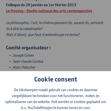
Colloque du 29 janvier au 1er février 2013
Le Fresnoy - Studio national des arts contemporains
La philosophie, l'art, le cinéma peuvent-ils, savent-ils, arrivent-
ils à dire la catastrophe?
Mais d'abord, que faut-il entendre par ce terme?
Comité organisateur :
Joseph Cohen
Jean-Claude Conésa
Alain Fleischer
Raphael Zagury-Orly
Cookie consent
Intervenants
:
De UAntwerpen maakt gebruik van cookies en daarmee
Georges Didi-Huberman
vergelijkbare technieken voor het functioneren, meten en
Philippe Roger
optimaliseren van de website. Ook worden er cookies geplaatst om
Vivian Liska
b.v. YouTubefilmpjes te kunnen tonen en voor