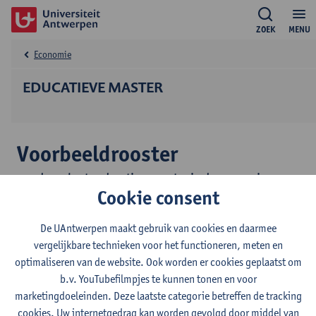
ZOEK
MENU
Economie
EDUCATIEVE MASTER
Voorbeeldrooster
van de verkorte educatieve master in de economie
Cookie consent
Een voorbeeldrooster voor starters vind je
hier
.
De UAntwerpen maakt gebruik van cookies en daarmee
vergelijkbare technieken voor het functioneren, meten en
© UAntwerpen
Privacybeleid
Cookiebeleid
Gebruiksvoorwaarden
optimaliseren van de website. Ook worden er cookies geplaatst om
b.v. YouTubefilmpjes te kunnen tonen en voor
marketingdoeleinden. Deze laatste categorie betreffen de tracking
cookies. Uw internetgedrag kan worden gevolgd door middel van