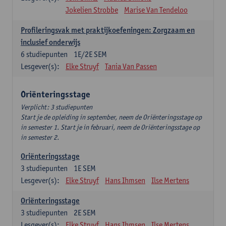
Jokelien Strobbe
Marise Van Tendeloo
Profileringsvak met praktijkoefeningen: Zorgzaam en
inclusief onderwijs
6
studiepunten
1E/2E SEM
Lesgever(s):
Elke Struyf
Tania Van Passen
Oriënteringsstage
Verplicht: 3 studiepunten
Start je de opleiding in september, neem de Oriënteringsstage op
in semester 1. Start je in februari, neem de Oriënteringsstage op
in semester 2.
Oriënteringsstage
3
studiepunten
1E SEM
Lesgever(s):
Elke Struyf
Hans Ihmsen
Ilse Mertens
Oriënteringsstage
3
studiepunten
2E SEM
Lesgever(s):
Elke Struyf
Hans Ihmsen
Ilse Mertens