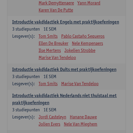
Mark Demyttenaere
Yann Morard
Karen Van De Putte
Introductie vakdidactiek Engels met praktijkoefeningen
3
studiepunten
1E SEM
Lesgever(s):
Tom Smits
Pablo Castaño Sequeros
Ellen De Breuker
Nele Kempenaers
Ilse Mertens
Jokelien Strobbe
Marise Van Tendeloo
Introductie vakdidactiek Duits met praktijkoefeningen
3
studiepunten
1E SEM
Lesgever(s):
Tom Smits
Marise Van Tendeloo
Introductie vakdidactiek Nederlands niet thuistaal met
praktijkoefeningen
3
studiepunten
1E SEM
Lesgever(s):
Jordi Casteleyn
Hanane Dauwe
Jolien Evers
Nele Van Mieghem