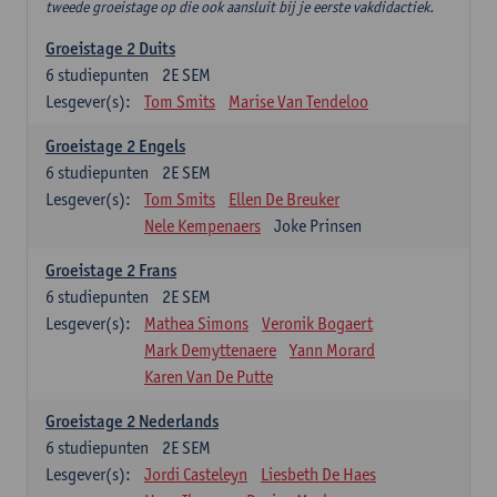
tweede groeistage op die ook aansluit bij je eerste vakdidactiek.
Groeistage 2 Duits
6
studiepunten
2E SEM
Lesgever(s):
Tom Smits
Marise Van Tendeloo
Groeistage 2 Engels
6
studiepunten
2E SEM
Lesgever(s):
Tom Smits
Ellen De Breuker
Nele Kempenaers
Joke Prinsen
Groeistage 2 Frans
6
studiepunten
2E SEM
Lesgever(s):
Mathea Simons
Veronik Bogaert
Mark Demyttenaere
Yann Morard
Karen Van De Putte
Groeistage 2 Nederlands
6
studiepunten
2E SEM
Lesgever(s):
Jordi Casteleyn
Liesbeth De Haes