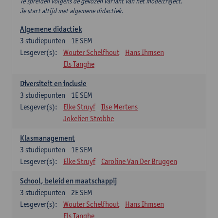
Te spreiden volgens de gekozen variant van het modeltraject.
Je start altijd met algemene didactiek.
Algemene didactiek
3
studiepunten
1E SEM
Lesgever(s):
Wouter Schelfhout
Hans Ihmsen
Els Tanghe
Diversiteit en inclusie
3
studiepunten
1E SEM
Lesgever(s):
Elke Struyf
Ilse Mertens
Jokelien Strobbe
Klasmanagement
3
studiepunten
1E SEM
Lesgever(s):
Elke Struyf
Caroline Van Der Bruggen
School, beleid en maatschappij
3
studiepunten
2E SEM
Lesgever(s):
Wouter Schelfhout
Hans Ihmsen
Els Tanghe