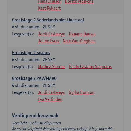
Hans Ihmsen
Dorien Meskens
Kaat Rykaert
Groeistage 2 Nederlands niet thuistaal
6
studiepunten
2E SEM
Lesgever(s):
Jordi Casteleyn
Hanane Dauwe
Jolien Evers
Nele Van Mieghem
Groeistage 2 Spaans
6
studiepunten
2E SEM
Lesgever(s):
Mathea Simons
Pablo Castaño Sequeros
Groeistage 2 PAV/MAVO
6
studiepunten
2E SEM
Lesgever(s):
Jordi Casteleyn
Gytha Burman
Eva Verlinden
Verdiepend keuzevak
Verplicht: 3 of 6 studiepunten
Je neemt verplicht één verdiepend keuzevak op. Als je maar één