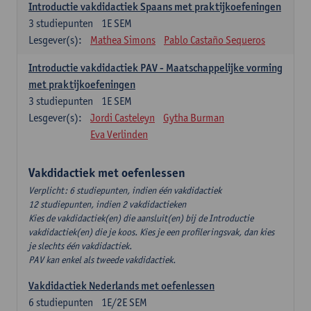
Introductie vakdidactiek Spaans met praktijkoefeningen
3
studiepunten
1E SEM
Lesgever(s):
Mathea Simons
Pablo Castaño Sequeros
Introductie vakdidactiek PAV - Maatschappelijke vorming
met praktijkoefeningen
3
studiepunten
1E SEM
Lesgever(s):
Jordi Casteleyn
Gytha Burman
Eva Verlinden
Vakdidactiek met oefenlessen
Verplicht: 6 studiepunten, indien één vakdidactiek
12 studiepunten, indien 2 vakdidactieken
Kies de vakdidactiek(en) die aansluit(en) bij de Introductie
vakdidactiek(en) die je koos. Kies je een profileringsvak, dan kies
je slechts één vakdidactiek.
PAV kan enkel als tweede vakdidactiek.
Vakdidactiek Nederlands met oefenlessen
6
studiepunten
1E/2E SEM