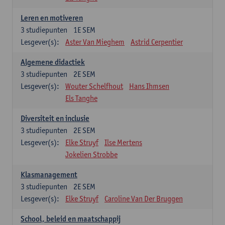
Leren en motiveren
3
studiepunten
1E SEM
Lesgever(s):
Aster Van Mieghem
Astrid Cerpentier
Algemene didactiek
3
studiepunten
2E SEM
Lesgever(s):
Wouter Schelfhout
Hans Ihmsen
Els Tanghe
Diversiteit en inclusie
3
studiepunten
2E SEM
Lesgever(s):
Elke Struyf
Ilse Mertens
Jokelien Strobbe
Klasmanagement
3
studiepunten
2E SEM
Lesgever(s):
Elke Struyf
Caroline Van Der Bruggen
School, beleid en maatschappij