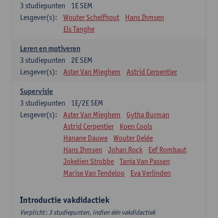
3
studiepunten
1E SEM
Lesgever(s):
Wouter Schelfhout
Hans Ihmsen
Els Tanghe
Leren en motiveren
3
studiepunten
2E SEM
Lesgever(s):
Aster Van Mieghem
Astrid Cerpentier
Supervisie
3
studiepunten
1E/2E SEM
Lesgever(s):
Aster Van Mieghem
Gytha Burman
Astrid Cerpentier
Koen Cools
Hanane Dauwe
Wouter Delée
Hans Ihmsen
Johan Rock
Eef Rombaut
Jokelien Strobbe
Tania Van Passen
Marise Van Tendeloo
Eva Verlinden
Introductie vakdidactiek
Verplicht: 3 studiepunten, indien één vakdidactiek