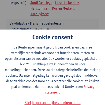
Lesgever(s):
Jordi Casteleyn
Liesbeth De Haes
Hans Ihmsen
Dorien Meskens
Kaat Rykaert
Vakdidactiek Frans met oefenlessen
6
studiepunten
1E/2E SEM
Lesgever(s):
Mathea Simons
Veronik Bogaert
Cookie consent
Mark Demyttenaere
Yann Morard
Karen Van De Putte
De UAntwerpen maakt gebruik van cookies en daarmee
vergelijkbare technieken voor het functioneren, meten en
Vakdidactiek Engels met oefenlessen
optimaliseren van de website. Ook worden er cookies geplaatst om
6
studiepunten
1E/2E SEM
b.v. YouTubefilmpjes te kunnen tonen en voor
Lesgever(s):
Tom Smits
Ellen De Breuker
marketingdoeleinden. Deze laatste categorie betreffen de tracking
Nele Kempenaers
Joke Prinsen
cookies. Uw internetgedrag kan worden gevolgd door middel van
deze tracking cookies Door op 'Accepteer alle cookies' te klikken
Vakdidactiek Duits met oefenlessen
gaat u hiermee akkoord. Lees ook het UAntwerpen
Privacy
6
studiepunten
1E/2E SEM
statement
Lesgever(s):
Tom Smits
Marise Van Tendeloo
Vakdidactiek Nederlands niet-thuistaal met oefenlessen
Stel je persoonlijke voorkeuren in