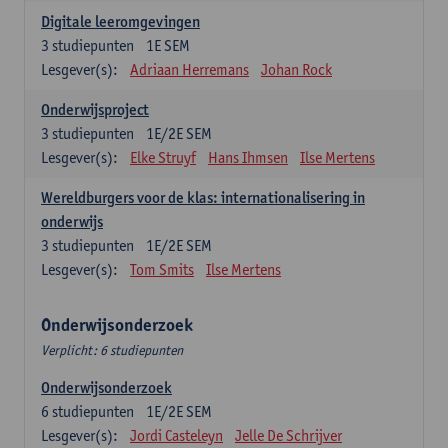
Digitale leeromgevingen
3
studiepunten
1E SEM
Lesgever(s):
Adriaan Herremans
Johan Rock
Onderwijsproject
3
studiepunten
1E/2E SEM
Lesgever(s):
Elke Struyf
Hans Ihmsen
Ilse Mertens
Wereldburgers voor de klas: internationalisering in
onderwijs
3
studiepunten
1E/2E SEM
Lesgever(s):
Tom Smits
Ilse Mertens
Onderwijsonderzoek
Verplicht: 6 studiepunten
Onderwijsonderzoek
6
studiepunten
1E/2E SEM
Lesgever(s):
Jordi Casteleyn
Jelle De Schrijver