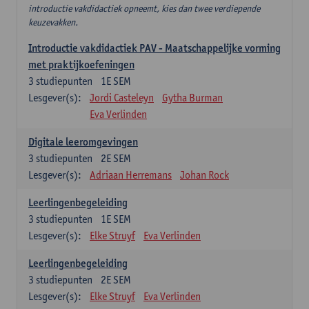
introductie vakdidactiek opneemt, kies dan twee verdiepende
keuzevakken.
Introductie vakdidactiek PAV - Maatschappelijke vorming
met praktijkoefeningen
3
studiepunten
1E SEM
Lesgever(s):
Jordi Casteleyn
Gytha Burman
Eva Verlinden
Digitale leeromgevingen
3
studiepunten
2E SEM
Lesgever(s):
Adriaan Herremans
Johan Rock
Leerlingenbegeleiding
3
studiepunten
1E SEM
Lesgever(s):
Elke Struyf
Eva Verlinden
Leerlingenbegeleiding
3
studiepunten
2E SEM
Lesgever(s):
Elke Struyf
Eva Verlinden