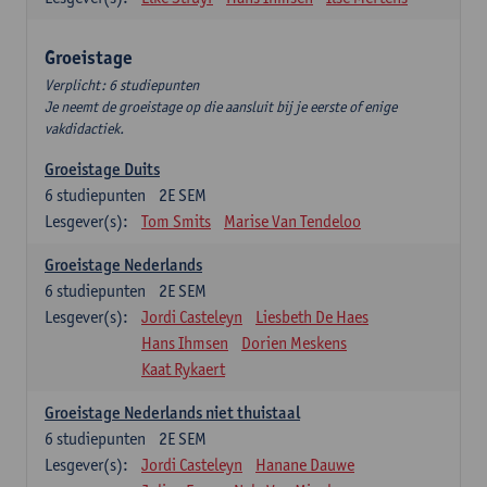
Groeistage
Verplicht: 6 studiepunten
Je neemt de groeistage op die aansluit bij je eerste of enige
vakdidactiek.
Groeistage Duits
6
studiepunten
2E SEM
Lesgever(s):
Tom Smits
Marise Van Tendeloo
Groeistage Nederlands
6
studiepunten
2E SEM
Lesgever(s):
Jordi Casteleyn
Liesbeth De Haes
Hans Ihmsen
Dorien Meskens
Kaat Rykaert
Groeistage Nederlands niet thuistaal
6
studiepunten
2E SEM
Lesgever(s):
Jordi Casteleyn
Hanane Dauwe