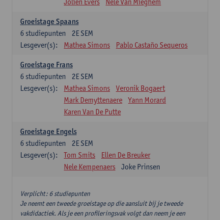
Jolien Evers
Nele Van Mieghem
Groeistage Spaans
6
studiepunten
2E SEM
Lesgever(s):
Mathea Simons
Pablo Castaño Sequeros
Groeistage Frans
6
studiepunten
2E SEM
Lesgever(s):
Mathea Simons
Veronik Bogaert
Mark Demyttenaere
Yann Morard
Karen Van De Putte
Groeistage Engels
6
studiepunten
2E SEM
Lesgever(s):
Tom Smits
Ellen De Breuker
Nele Kempenaers
Joke Prinsen
Verplicht: 6 studiepunten
Je neemt een tweede groeistage op die aansluit bij je tweede
vakdidactiek. Als je een profileringsvak volgt dan neem je een