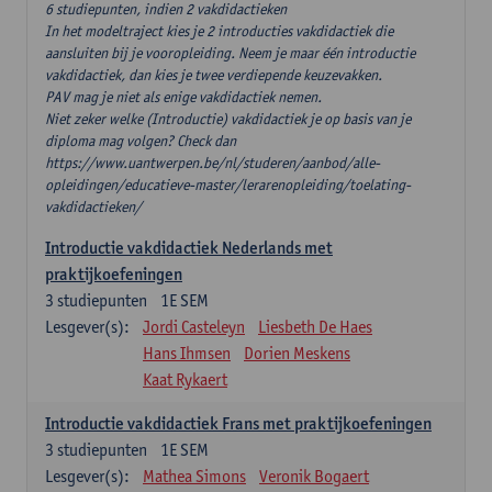
6 studiepunten, indien 2 vakdidactieken
In het modeltraject kies je 2 introducties vakdidactiek die
aansluiten bij je vooropleiding. Neem je maar één introductie
vakdidactiek, dan kies je twee verdiepende keuzevakken.
PAV mag je niet als enige vakdidactiek nemen.
Niet zeker welke (Introductie) vakdidactiek je op basis van je
diploma mag volgen? Check dan
https://www.uantwerpen.be/nl/studeren/aanbod/alle-
opleidingen/educatieve-master/lerarenopleiding/toelating-
vakdidactieken/
Introductie vakdidactiek Nederlands met
praktijkoefeningen
3
studiepunten
1E SEM
Lesgever(s):
Jordi Casteleyn
Liesbeth De Haes
Hans Ihmsen
Dorien Meskens
Kaat Rykaert
Introductie vakdidactiek Frans met praktijkoefeningen
3
studiepunten
1E SEM
Lesgever(s):
Mathea Simons
Veronik Bogaert