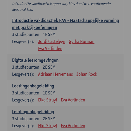
introductie vakdidactiek opneemt, kies dan twee verdiepende
keuzevakken.
Introductie vakdidactiek PAV - Maatschappelijke vorming
met praktijkoefeningen
3
studiepunten
1E SEM
Lesgever(s):
Jordi Casteleyn
Gytha Burman
Eva Verlinden
Digitale leeromgevingen
3
studiepunten
2E SEM
Lesgever(s):
Adriaan Herremans
Johan Rock
Leerlingenbegeleiding
3
studiepunten
1E SEM
Lesgever(s):
Elke Struyf
Eva Verlinden
Leerlingenbegeleiding
3
studiepunten
2E SEM
Lesgever(s):
Elke Struyf
Eva Verlinden