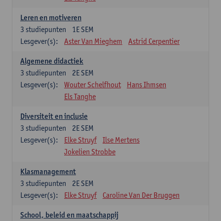
Leren en motiveren
3
studiepunten
1E SEM
Lesgever(s):
Aster Van Mieghem
Astrid Cerpentier
Algemene didactiek
3
studiepunten
2E SEM
Lesgever(s):
Wouter Schelfhout
Hans Ihmsen
Els Tanghe
Diversiteit en inclusie
3
studiepunten
2E SEM
Lesgever(s):
Elke Struyf
Ilse Mertens
Jokelien Strobbe
Klasmanagement
3
studiepunten
2E SEM
Lesgever(s):
Elke Struyf
Caroline Van Der Bruggen
School, beleid en maatschappij