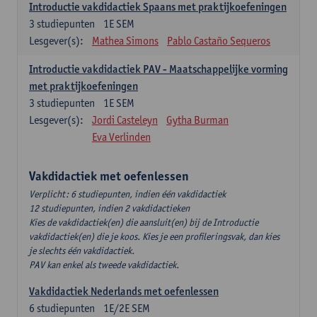
Introductie vakdidactiek Spaans met praktijkoefeningen
3
studiepunten
1E SEM
Lesgever(s):
Mathea Simons
Pablo Castaño Sequeros
Introductie vakdidactiek PAV - Maatschappelijke vorming
met praktijkoefeningen
3
studiepunten
1E SEM
Lesgever(s):
Jordi Casteleyn
Gytha Burman
Eva Verlinden
Vakdidactiek met oefenlessen
Verplicht: 6 studiepunten, indien één vakdidactiek
12 studiepunten, indien 2 vakdidactieken
Kies de vakdidactiek(en) die aansluit(en) bij de Introductie
vakdidactiek(en) die je koos. Kies je een profileringsvak, dan kies
je slechts één vakdidactiek.
PAV kan enkel als tweede vakdidactiek.
Vakdidactiek Nederlands met oefenlessen
6
studiepunten
1E/2E SEM