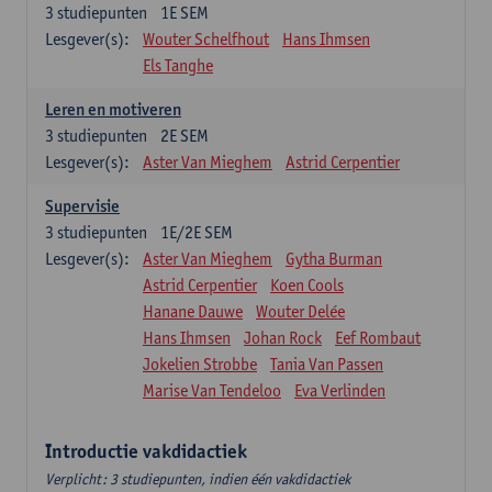
3
studiepunten
1E SEM
Lesgever(s):
Wouter Schelfhout
Hans Ihmsen
Els Tanghe
Leren en motiveren
3
studiepunten
2E SEM
Lesgever(s):
Aster Van Mieghem
Astrid Cerpentier
Supervisie
3
studiepunten
1E/2E SEM
Lesgever(s):
Aster Van Mieghem
Gytha Burman
Astrid Cerpentier
Koen Cools
Hanane Dauwe
Wouter Delée
Hans Ihmsen
Johan Rock
Eef Rombaut
Jokelien Strobbe
Tania Van Passen
Marise Van Tendeloo
Eva Verlinden
Introductie vakdidactiek
Verplicht: 3 studiepunten, indien één vakdidactiek