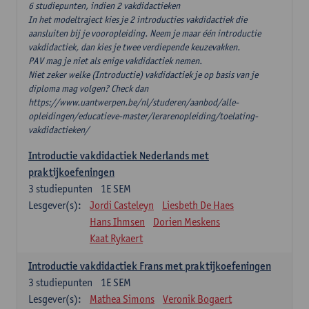
6 studiepunten, indien 2 vakdidactieken
In het modeltraject kies je 2 introducties vakdidactiek die
aansluiten bij je vooropleiding. Neem je maar één introductie
vakdidactiek, dan kies je twee verdiepende keuzevakken.
PAV mag je niet als enige vakdidactiek nemen.
Niet zeker welke (Introductie) vakdidactiek je op basis van je
diploma mag volgen? Check dan
https://www.uantwerpen.be/nl/studeren/aanbod/alle-
opleidingen/educatieve-master/lerarenopleiding/toelating-
vakdidactieken/
Introductie vakdidactiek Nederlands met
praktijkoefeningen
3
studiepunten
1E SEM
Lesgever(s):
Jordi Casteleyn
Liesbeth De Haes
Hans Ihmsen
Dorien Meskens
Kaat Rykaert
Introductie vakdidactiek Frans met praktijkoefeningen
3
studiepunten
1E SEM
Lesgever(s):
Mathea Simons
Veronik Bogaert