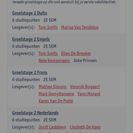
tweede groeistage op die ook aansluit bij je eerste vakdidactiek.
Groeistage 2 Duits
6
studiepunten
2E SEM
Lesgever(s):
Tom Smits
Marise Van Tendeloo
Groeistage 2 Engels
6
studiepunten
2E SEM
Lesgever(s):
Tom Smits
Ellen De Breuker
Nele Kempenaers
Joke Prinsen
Groeistage 2 Frans
6
studiepunten
2E SEM
Lesgever(s):
Mathea Simons
Veronik Bogaert
Mark Demyttenaere
Yann Morard
Karen Van De Putte
Groeistage 2 Nederlands
6
studiepunten
2E SEM
Lesgever(s):
Jordi Casteleyn
Liesbeth De Haes