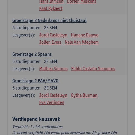
Hans Ihmsen
Dorien Meskens
Kaat Rykaert
Groeistage 2 Nederlands niet thuistaal
6
studiepunten
2E SEM
Lesgever(s):
Jordi Casteleyn
Hanane Dauwe
Jolien Evers
Nele Van Mieghem
Groeistage 2 Spaans
6
studiepunten
2E SEM
Lesgever(s):
Mathea Simons
Pablo Castaño Sequeros
Groeistage 2 PAV/MAVO
6
studiepunten
2E SEM
Lesgever(s):
Jordi Casteleyn
Gytha Burman
Eva Verlinden
Verdiepend keuzevak
Verplicht: 3 of 6 studiepunten
Je neemt verplicht één verdiepend keuzevak op. Als je maar één