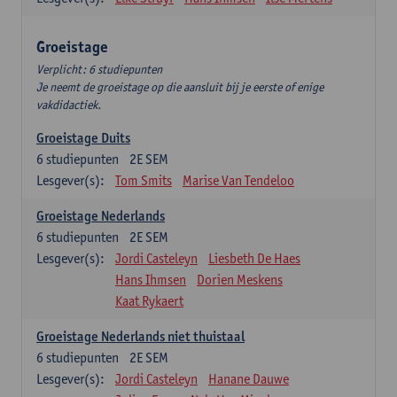
Groeistage
Verplicht: 6 studiepunten
Je neemt de groeistage op die aansluit bij je eerste of enige
vakdidactiek.
Groeistage Duits
6
studiepunten
2E SEM
Lesgever(s):
Tom Smits
Marise Van Tendeloo
Groeistage Nederlands
6
studiepunten
2E SEM
Lesgever(s):
Jordi Casteleyn
Liesbeth De Haes
Hans Ihmsen
Dorien Meskens
Kaat Rykaert
Groeistage Nederlands niet thuistaal
6
studiepunten
2E SEM
Lesgever(s):
Jordi Casteleyn
Hanane Dauwe