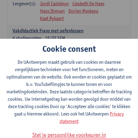
Lesgever(s):
Jordi Casteleyn
Liesbeth De Haes
Hans Ihmsen
Dorien Meskens
Kaat Rykaert
Vakdidactiek Frans met oefenlessen
6
studiepunten
1E/2E SEM
Lesgever(s):
Mathea Simons
Veronik Bogaert
Cookie consent
Mark Demyttenaere
Yann Morard
Karen Van De Putte
De UAntwerpen maakt gebruik van cookies en daarmee
vergelijkbare technieken voor het functioneren, meten en
Vakdidactiek Engels met oefenlessen
optimaliseren van de website. Ook worden er cookies geplaatst om
6
studiepunten
1E/2E SEM
b.v. YouTubefilmpjes te kunnen tonen en voor
Lesgever(s):
Tom Smits
Ellen De Breuker
marketingdoeleinden. Deze laatste categorie betreffen de tracking
Nele Kempenaers
Joke Prinsen
cookies. Uw internetgedrag kan worden gevolgd door middel van
deze tracking cookies Door op 'Accepteer alle cookies' te klikken
Vakdidactiek Duits met oefenlessen
gaat u hiermee akkoord. Lees ook het UAntwerpen
Privacy
6
studiepunten
1E/2E SEM
statement
Lesgever(s):
Tom Smits
Marise Van Tendeloo
Vakdidactiek Nederlands niet-thuistaal met oefenlessen
Stel je persoonlijke voorkeuren in