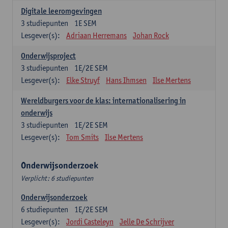
Digitale leeromgevingen
3
studiepunten
1E SEM
Lesgever(s):
Adriaan Herremans
Johan Rock
Onderwijsproject
3
studiepunten
1E/2E SEM
Lesgever(s):
Elke Struyf
Hans Ihmsen
Ilse Mertens
Wereldburgers voor de klas: internationalisering in
onderwijs
3
studiepunten
1E/2E SEM
Lesgever(s):
Tom Smits
Ilse Mertens
Onderwijsonderzoek
Verplicht: 6 studiepunten
Onderwijsonderzoek
6
studiepunten
1E/2E SEM
Lesgever(s):
Jordi Casteleyn
Jelle De Schrijver