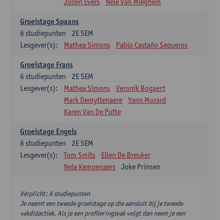
Jolien Evers
Nele Van Mieghem
Groeistage Spaans
6
studiepunten
2E SEM
Lesgever(s):
Mathea Simons
Pablo Castaño Sequeros
Groeistage Frans
6
studiepunten
2E SEM
Lesgever(s):
Mathea Simons
Veronik Bogaert
Mark Demyttenaere
Yann Morard
Karen Van De Putte
Groeistage Engels
6
studiepunten
2E SEM
Lesgever(s):
Tom Smits
Ellen De Breuker
Nele Kempenaers
Joke Prinsen
Verplicht: 6 studiepunten
Je neemt een tweede groeistage op die aansluit bij je tweede
vakdidactiek. Als je een profileringsvak volgt dan neem je een