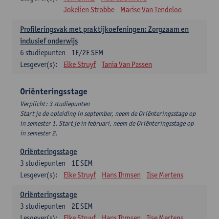
Jokelien Strobbe
Marise Van Tendeloo
Profileringsvak met praktijkoefeningen: Zorgzaam en
inclusief onderwijs
6
studiepunten
1E/2E SEM
Lesgever(s):
Elke Struyf
Tania Van Passen
Oriënteringsstage
Verplicht: 3 studiepunten
Start je de opleiding in september, neem de Oriënteringsstage op
in semester 1. Start je in februari, neem de Oriënteringsstage op
in semester 2.
Oriënteringsstage
3
studiepunten
1E SEM
Lesgever(s):
Elke Struyf
Hans Ihmsen
Ilse Mertens
Oriënteringsstage
3
studiepunten
2E SEM
Lesgever(s):
Elke Struyf
Hans Ihmsen
Ilse Mertens