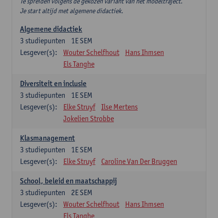
Te spreiden volgens de gekozen variant van het modeltraject.
Je start altijd met algemene didactiek.
Algemene didactiek
3
studiepunten
1E SEM
Lesgever(s):
Wouter Schelfhout
Hans Ihmsen
Els Tanghe
Diversiteit en inclusie
3
studiepunten
1E SEM
Lesgever(s):
Elke Struyf
Ilse Mertens
Jokelien Strobbe
Klasmanagement
3
studiepunten
1E SEM
Lesgever(s):
Elke Struyf
Caroline Van Der Bruggen
School, beleid en maatschappij
3
studiepunten
2E SEM
Lesgever(s):
Wouter Schelfhout
Hans Ihmsen
Els Tanghe