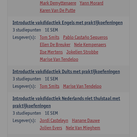
Mark Demyttenaere
Yann Morard
Karen Van De Putte
Introductie vakdidactiek Engels met praktijkoefeningen
3
studiepunten
1E SEM
Lesgever(s):
Tom Smits
Pablo Castaño Sequeros
Ellen De Breuker
Nele Kempenaers
Ilse Mertens
Jokelien Strobbe
Marise Van Tendeloo
Introductie vakdidactiek Duits met praktijkoefeningen
3
studiepunten
1E SEM
Lesgever(s):
Tom Smits
Marise Van Tendeloo
Introductie vakdidactiek Nederlands niet thuistaal met
praktijkoefeningen
3
studiepunten
1E SEM
Lesgever(s):
Jordi Casteleyn
Hanane Dauwe
Jolien Evers
Nele Van Mieghem