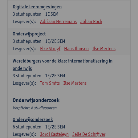
Digitale leeromgevingen
3
studiepunten
1E SEM
Lesgever(s):
Adriaan Herremans
Johan Rock
Onderwijsproject
3
studiepunten
1E/2E SEM
Lesgever(s):
Elke Struyf
Hans Ihmsen
Ilse Mertens
Wereldburgers voor de klas: internationalisering in
onderwijs
3
studiepunten
1E/2E SEM
Lesgever(s):
Tom Smits
Ilse Mertens
Onderwijsonderzoek
Verplicht: 6 studiepunten
Onderwijsonderzoek
6
studiepunten
1E/2E SEM
Lesgever(s):
Jordi Casteleyn
Jelle De Schrijver