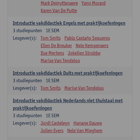
Mark Demyttenaere
Yann Morard
Karen Van De Putte
Introductie vakdidactiek Engels met praktijkoefeningen
3
studiepunten
1E SEM
Lesgever(s):
Tom Smits
Pablo Castaño Sequeros
Ellen De Breuker
Nele Kempenaers
Ilse Mertens
Jokelien Strobbe
Marise Van Tendeloo
Introductie vakdidactiek Duits met praktijkoefeningen
3
studiepunten
1E SEM
Lesgever(s):
Tom Smits
Marise Van Tendeloo
Introductie vakdidactiek Nederlands niet thuistaal met
praktijkoefeningen
3
studiepunten
1E SEM
Lesgever(s):
Jordi Casteleyn
Hanane Dauwe
Jolien Evers
Nele Van Mieghem