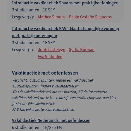
Introductie vakdidactiek Spaans met praktijkoefeningen
3
studiepunten
1E SEM
Lesgever(s):
Mathea Simons
Pablo Castaño Sequeros
Introductie vakdidactiek PAV - Maatschappelijke vorming
met praktijkoefeningen
3
studiepunten
1E SEM
Lesgever(s):
Jordi Casteleyn
Gytha Burman
Eva Verlinden
Vakdidactiek met oefenlessen
Verplicht: 6 studiepunten, indien één vakdidactiek
12 studiepunten, indien 2 vakdidactieken
Kies de vakdidactiek(en) die aansluit(en) bij de Introductie
vakdidactiek(en) die je koos. Kies je een profileringsvak, dan kies
je slechts één vakdidactiek.
PAV kan enkel als tweede vakdidactiek.
Vakdidactiek Nederlands met oefenlessen
6
studiepunten
1E/2E SEM