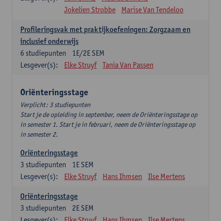
Jokelien Strobbe
Marise Van Tendeloo
Profileringsvak met praktijkoefeningen: Zorgzaam en
inclusief onderwijs
6
studiepunten
1E/2E SEM
Lesgever(s):
Elke Struyf
Tania Van Passen
Oriënteringsstage
Verplicht: 3 studiepunten
Start je de opleiding in september, neem de Oriënteringsstage op
in semester 1. Start je in februari, neem de Oriënteringsstage op
in semester 2.
Oriënteringsstage
3
studiepunten
1E SEM
Lesgever(s):
Elke Struyf
Hans Ihmsen
Ilse Mertens
Oriënteringsstage
3
studiepunten
2E SEM
Lesgever(s):
Elke Struyf
Hans Ihmsen
Ilse Mertens