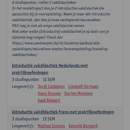
6 studiepunten, indien 2 vakdidactieken
In het modeltraject kies je 2 introducties vakdidactiek die
aansluiten bij je vooropleiding. Neem je maar één introductie
vakdidactiek, dan kies je twee verdiepende keuzevakken.
PAV mag je niet als enige vakdidactiek nemen.
Niet zeker welke (Introductie) vakdidactiek je op basis van je
diploma mag volgen? Check dan
https://www.uantwerpen.be/nl/studeren/aanbod/alle-
opleidingen/educatieve-master/lerarenopleiding/toelating-
vakdidactieken/
Introductie vakdidactiek Nederlands met
praktijkoefeningen
3
studiepunten
1E SEM
Lesgever(s):
Jordi Casteleyn
Liesbeth De Haes
Hans Ihmsen
Dorien Meskens
Kaat Rykaert
Introductie vakdidactiek Frans met praktijkoefeningen
3
studiepunten
1E SEM
Lesgever(s):
Mathea Simons
Veronik Bogaert