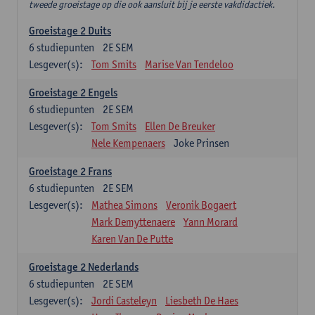
tweede groeistage op die ook aansluit bij je eerste vakdidactiek.
Groeistage 2 Duits
6
studiepunten
2E SEM
Lesgever(s):
Tom Smits
Marise Van Tendeloo
Groeistage 2 Engels
6
studiepunten
2E SEM
Lesgever(s):
Tom Smits
Ellen De Breuker
Nele Kempenaers
Joke Prinsen
Groeistage 2 Frans
6
studiepunten
2E SEM
Lesgever(s):
Mathea Simons
Veronik Bogaert
Mark Demyttenaere
Yann Morard
Karen Van De Putte
Groeistage 2 Nederlands
6
studiepunten
2E SEM
Lesgever(s):
Jordi Casteleyn
Liesbeth De Haes