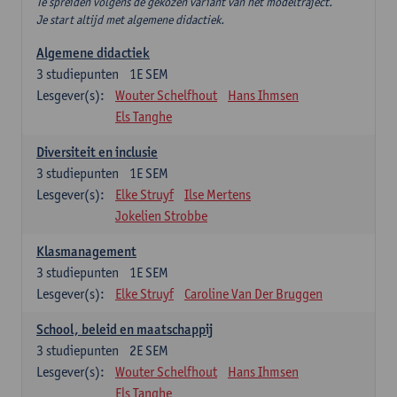
Te spreiden volgens de gekozen variant van het modeltraject.
Je start altijd met algemene didactiek.
Algemene didactiek
3
studiepunten
1E SEM
Lesgever(s):
Wouter Schelfhout
Hans Ihmsen
Els Tanghe
Diversiteit en inclusie
3
studiepunten
1E SEM
Lesgever(s):
Elke Struyf
Ilse Mertens
Jokelien Strobbe
Klasmanagement
3
studiepunten
1E SEM
Lesgever(s):
Elke Struyf
Caroline Van Der Bruggen
School, beleid en maatschappij
3
studiepunten
2E SEM
Lesgever(s):
Wouter Schelfhout
Hans Ihmsen
Els Tanghe