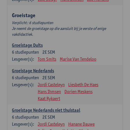
Groeistage
Verplicht: 6 studiepunten
Je neemt de groeistage op die aansluit bij je eerste of enige
vakdidactiek.
Groeistage Duits
6
studiepunten
2E SEM
Lesgever(s):
Tom Smits
Marise Van Tendeloo
Groeistage Nederlands
6
studiepunten
2E SEM
Lesgever(s):
Jordi Casteleyn
Liesbeth De Haes
Hans Ihmsen
Dorien Meskens
Kaat Rykaert
Groeistage Nederlands niet thuistaal
6
studiepunten
2E SEM
Lesgever(s):
Jordi Casteleyn
Hanane Dauwe