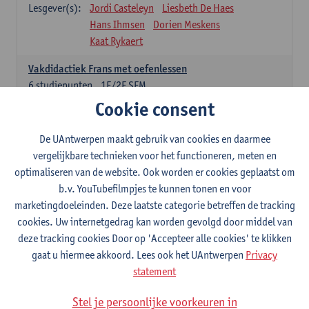
Lesgever(s):
Jordi Casteleyn
Liesbeth De Haes
Hans Ihmsen
Dorien Meskens
Kaat Rykaert
Vakdidactiek Frans met oefenlessen
6
studiepunten
1E/2E SEM
Lesgever(s):
Mathea Simons
Veronik Bogaert
Cookie consent
Mark Demyttenaere
Yann Morard
Karen Van De Putte
De UAntwerpen maakt gebruik van cookies en daarmee
vergelijkbare technieken voor het functioneren, meten en
Vakdidactiek Engels met oefenlessen
optimaliseren van de website. Ook worden er cookies geplaatst om
6
studiepunten
1E/2E SEM
b.v. YouTubefilmpjes te kunnen tonen en voor
Lesgever(s):
Tom Smits
Ellen De Breuker
marketingdoeleinden. Deze laatste categorie betreffen de tracking
Nele Kempenaers
Joke Prinsen
cookies. Uw internetgedrag kan worden gevolgd door middel van
deze tracking cookies Door op 'Accepteer alle cookies' te klikken
Vakdidactiek Duits met oefenlessen
gaat u hiermee akkoord. Lees ook het UAntwerpen
Privacy
6
studiepunten
1E/2E SEM
statement
Lesgever(s):
Tom Smits
Marise Van Tendeloo
Vakdidactiek Nederlands niet-thuistaal met oefenlessen
Stel je persoonlijke voorkeuren in