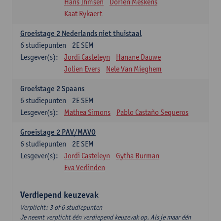
Hans Ihmsen
Dorien Meskens
Kaat Rykaert
Groeistage 2 Nederlands niet thuistaal
6
studiepunten
2E SEM
Lesgever(s):
Jordi Casteleyn
Hanane Dauwe
Jolien Evers
Nele Van Mieghem
Groeistage 2 Spaans
6
studiepunten
2E SEM
Lesgever(s):
Mathea Simons
Pablo Castaño Sequeros
Groeistage 2 PAV/MAVO
6
studiepunten
2E SEM
Lesgever(s):
Jordi Casteleyn
Gytha Burman
Eva Verlinden
Verdiepend keuzevak
Verplicht: 3 of 6 studiepunten
Je neemt verplicht één verdiepend keuzevak op. Als je maar één