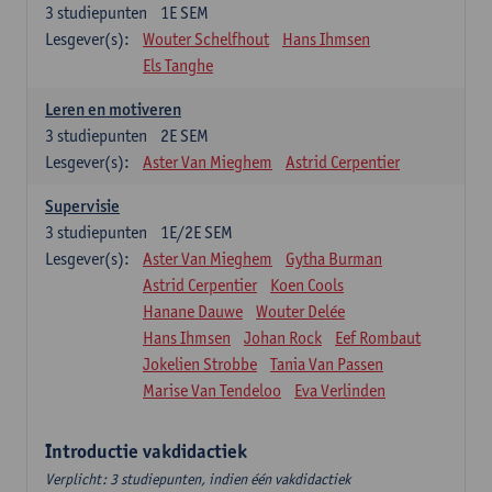
3
studiepunten
1E SEM
Lesgever(s):
Wouter Schelfhout
Hans Ihmsen
Els Tanghe
Leren en motiveren
3
studiepunten
2E SEM
Lesgever(s):
Aster Van Mieghem
Astrid Cerpentier
Supervisie
3
studiepunten
1E/2E SEM
Lesgever(s):
Aster Van Mieghem
Gytha Burman
Astrid Cerpentier
Koen Cools
Hanane Dauwe
Wouter Delée
Hans Ihmsen
Johan Rock
Eef Rombaut
Jokelien Strobbe
Tania Van Passen
Marise Van Tendeloo
Eva Verlinden
Introductie vakdidactiek
Verplicht: 3 studiepunten, indien één vakdidactiek