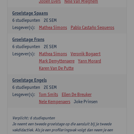
Jolien Evers
Nele Van Mieghem
Groeistage Spaans
6
studiepunten
2E SEM
Lesgever(s):
Mathea Simons
Pablo Castaño Sequeros
Groeistage Frans
6
studiepunten
2E SEM
Lesgever(s):
Mathea Simons
Veronik Bogaert
Mark Demyttenaere
Yann Morard
Karen Van De Putte
Groeistage Engels
6
studiepunten
2E SEM
Lesgever(s):
Tom Smits
Ellen De Breuker
Nele Kempenaers
Joke Prinsen
Verplicht: 6 studiepunten
Je neemt een tweede groeistage op die aansluit bij je tweede
vakdidactiek. Als je een profileringsvak volgt dan neem je een