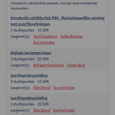
introductie vakdidactiek opneemt, kies dan twee verdiepende
keuzevakken.
Introductie vakdidactiek PAV - Maatschappelijke vorming
met praktijkoefeningen
3
studiepunten
1E SEM
Lesgever(s):
Jordi Casteleyn
Gytha Burman
Eva Verlinden
Digitale leeromgevingen
3
studiepunten
2E SEM
Lesgever(s):
Adriaan Herremans
Johan Rock
Leerlingenbegeleiding
3
studiepunten
1E SEM
Lesgever(s):
Elke Struyf
Eva Verlinden
Leerlingenbegeleiding
3
studiepunten
2E SEM
Lesgever(s):
Elke Struyf
Eva Verlinden