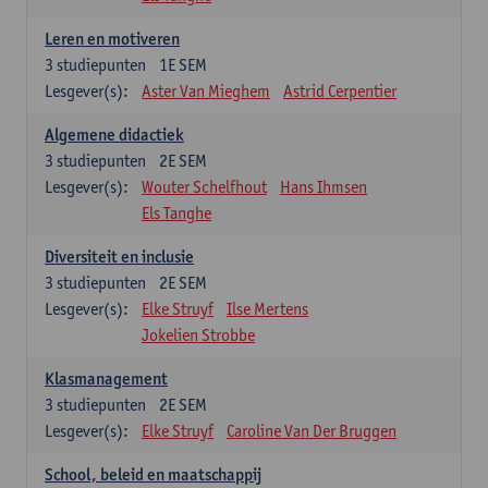
Leren en motiveren
3
studiepunten
1E SEM
Lesgever(s):
Aster Van Mieghem
Astrid Cerpentier
Algemene didactiek
3
studiepunten
2E SEM
Lesgever(s):
Wouter Schelfhout
Hans Ihmsen
Els Tanghe
Diversiteit en inclusie
3
studiepunten
2E SEM
Lesgever(s):
Elke Struyf
Ilse Mertens
Jokelien Strobbe
Klasmanagement
3
studiepunten
2E SEM
Lesgever(s):
Elke Struyf
Caroline Van Der Bruggen
School, beleid en maatschappij