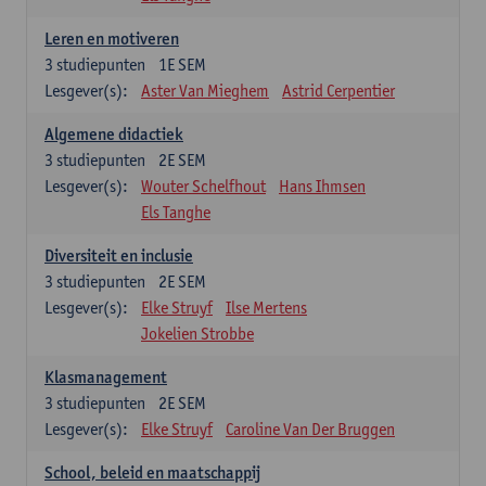
Leren en motiveren
3
studiepunten
1E SEM
Lesgever(s):
Aster Van Mieghem
Astrid Cerpentier
Algemene didactiek
3
studiepunten
2E SEM
Lesgever(s):
Wouter Schelfhout
Hans Ihmsen
Els Tanghe
Diversiteit en inclusie
3
studiepunten
2E SEM
Lesgever(s):
Elke Struyf
Ilse Mertens
Jokelien Strobbe
Klasmanagement
3
studiepunten
2E SEM
Lesgever(s):
Elke Struyf
Caroline Van Der Bruggen
School, beleid en maatschappij