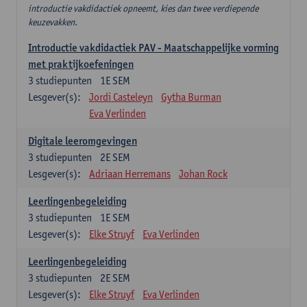
introductie vakdidactiek opneemt, kies dan twee verdiepende
keuzevakken.
Introductie vakdidactiek PAV - Maatschappelijke vorming
met praktijkoefeningen
3
studiepunten
1E SEM
Lesgever(s):
Jordi Casteleyn
Gytha Burman
Eva Verlinden
Digitale leeromgevingen
3
studiepunten
2E SEM
Lesgever(s):
Adriaan Herremans
Johan Rock
Leerlingenbegeleiding
3
studiepunten
1E SEM
Lesgever(s):
Elke Struyf
Eva Verlinden
Leerlingenbegeleiding
3
studiepunten
2E SEM
Lesgever(s):
Elke Struyf
Eva Verlinden