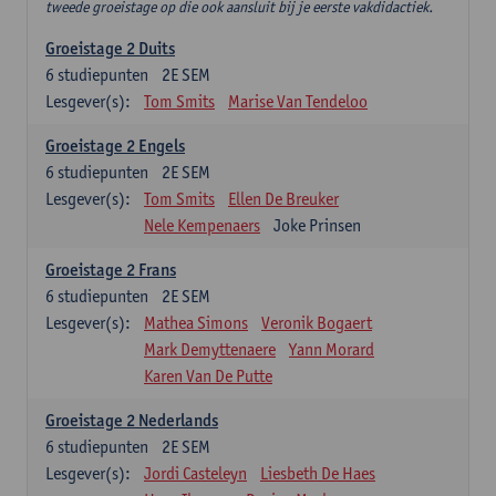
tweede groeistage op die ook aansluit bij je eerste vakdidactiek.
Groeistage 2 Duits
6
studiepunten
2E SEM
Lesgever(s):
Tom Smits
Marise Van Tendeloo
Groeistage 2 Engels
6
studiepunten
2E SEM
Lesgever(s):
Tom Smits
Ellen De Breuker
Nele Kempenaers
Joke Prinsen
Groeistage 2 Frans
6
studiepunten
2E SEM
Lesgever(s):
Mathea Simons
Veronik Bogaert
Mark Demyttenaere
Yann Morard
Karen Van De Putte
Groeistage 2 Nederlands
6
studiepunten
2E SEM
Lesgever(s):
Jordi Casteleyn
Liesbeth De Haes