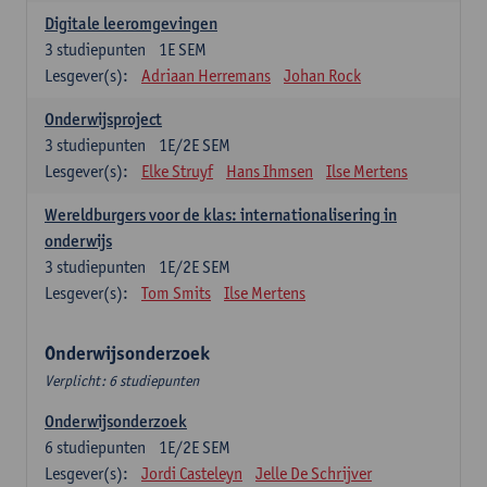
Digitale leeromgevingen
3
studiepunten
1E SEM
Lesgever(s):
Adriaan Herremans
Johan Rock
Onderwijsproject
3
studiepunten
1E/2E SEM
Lesgever(s):
Elke Struyf
Hans Ihmsen
Ilse Mertens
Wereldburgers voor de klas: internationalisering in
onderwijs
3
studiepunten
1E/2E SEM
Lesgever(s):
Tom Smits
Ilse Mertens
Onderwijsonderzoek
Verplicht: 6 studiepunten
Onderwijsonderzoek
6
studiepunten
1E/2E SEM
Lesgever(s):
Jordi Casteleyn
Jelle De Schrijver