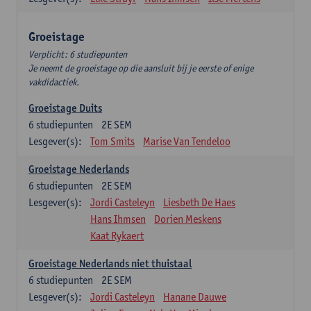
Groeistage
Verplicht: 6 studiepunten
Je neemt de groeistage op die aansluit bij je eerste of enige
vakdidactiek.
Groeistage Duits
6
studiepunten
2E SEM
Lesgever(s):
Tom Smits
Marise Van Tendeloo
Groeistage Nederlands
6
studiepunten
2E SEM
Lesgever(s):
Jordi Casteleyn
Liesbeth De Haes
Hans Ihmsen
Dorien Meskens
Kaat Rykaert
Groeistage Nederlands niet thuistaal
6
studiepunten
2E SEM
Lesgever(s):
Jordi Casteleyn
Hanane Dauwe