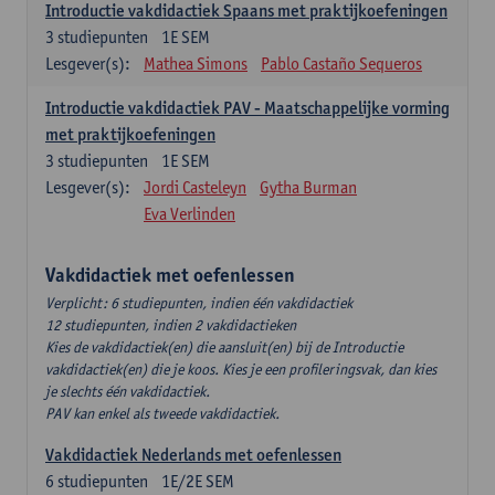
Introductie vakdidactiek Spaans met praktijkoefeningen
3
studiepunten
1E SEM
Lesgever(s):
Mathea Simons
Pablo Castaño Sequeros
Introductie vakdidactiek PAV - Maatschappelijke vorming
met praktijkoefeningen
3
studiepunten
1E SEM
Lesgever(s):
Jordi Casteleyn
Gytha Burman
Eva Verlinden
Vakdidactiek met oefenlessen
Verplicht: 6 studiepunten, indien één vakdidactiek
12 studiepunten, indien 2 vakdidactieken
Kies de vakdidactiek(en) die aansluit(en) bij de Introductie
vakdidactiek(en) die je koos. Kies je een profileringsvak, dan kies
je slechts één vakdidactiek.
PAV kan enkel als tweede vakdidactiek.
Vakdidactiek Nederlands met oefenlessen
6
studiepunten
1E/2E SEM