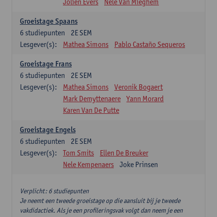
Jolien Evers
Nele Van Mieghem
Groeistage Spaans
6
studiepunten
2E SEM
Lesgever(s):
Mathea Simons
Pablo Castaño Sequeros
Groeistage Frans
6
studiepunten
2E SEM
Lesgever(s):
Mathea Simons
Veronik Bogaert
Mark Demyttenaere
Yann Morard
Karen Van De Putte
Groeistage Engels
6
studiepunten
2E SEM
Lesgever(s):
Tom Smits
Ellen De Breuker
Nele Kempenaers
Joke Prinsen
Verplicht: 6 studiepunten
Je neemt een tweede groeistage op die aansluit bij je tweede
vakdidactiek. Als je een profileringsvak volgt dan neem je een