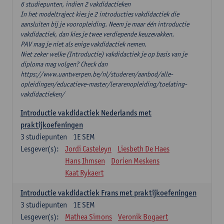
6 studiepunten, indien 2 vakdidactieken
In het modeltraject kies je 2 introducties vakdidactiek die
aansluiten bij je vooropleiding. Neem je maar één introductie
vakdidactiek, dan kies je twee verdiepende keuzevakken.
PAV mag je niet als enige vakdidactiek nemen.
Niet zeker welke (Introductie) vakdidactiek je op basis van je
diploma mag volgen? Check dan
https://www.uantwerpen.be/nl/studeren/aanbod/alle-
opleidingen/educatieve-master/lerarenopleiding/toelating-
vakdidactieken/
Introductie vakdidactiek Nederlands met
praktijkoefeningen
3
studiepunten
1E SEM
Lesgever(s):
Jordi Casteleyn
Liesbeth De Haes
Hans Ihmsen
Dorien Meskens
Kaat Rykaert
Introductie vakdidactiek Frans met praktijkoefeningen
3
studiepunten
1E SEM
Lesgever(s):
Mathea Simons
Veronik Bogaert