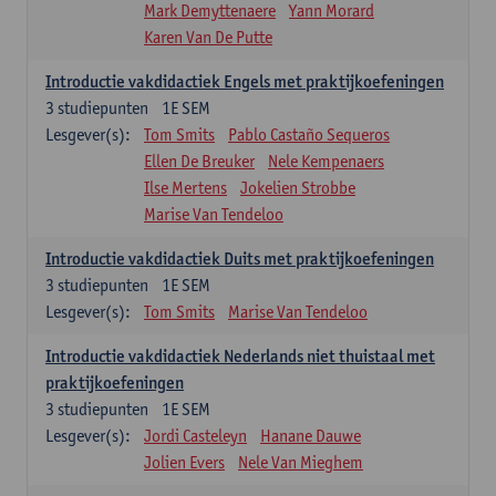
Mark Demyttenaere
Yann Morard
Karen Van De Putte
Introductie vakdidactiek Engels met praktijkoefeningen
3
studiepunten
1E SEM
Lesgever(s):
Tom Smits
Pablo Castaño Sequeros
Ellen De Breuker
Nele Kempenaers
Ilse Mertens
Jokelien Strobbe
Marise Van Tendeloo
Introductie vakdidactiek Duits met praktijkoefeningen
3
studiepunten
1E SEM
Lesgever(s):
Tom Smits
Marise Van Tendeloo
Introductie vakdidactiek Nederlands niet thuistaal met
praktijkoefeningen
3
studiepunten
1E SEM
Lesgever(s):
Jordi Casteleyn
Hanane Dauwe
Jolien Evers
Nele Van Mieghem