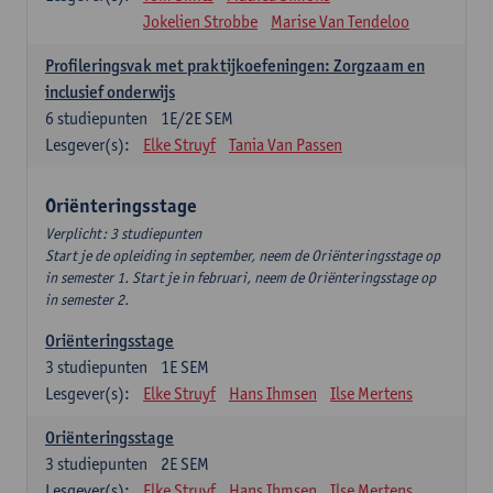
Jokelien Strobbe
Marise Van Tendeloo
Profileringsvak met praktijkoefeningen: Zorgzaam en
inclusief onderwijs
6
studiepunten
1E/2E SEM
Lesgever(s):
Elke Struyf
Tania Van Passen
Oriënteringsstage
Verplicht: 3 studiepunten
Start je de opleiding in september, neem de Oriënteringsstage op
in semester 1. Start je in februari, neem de Oriënteringsstage op
in semester 2.
Oriënteringsstage
3
studiepunten
1E SEM
Lesgever(s):
Elke Struyf
Hans Ihmsen
Ilse Mertens
Oriënteringsstage
3
studiepunten
2E SEM
Lesgever(s):
Elke Struyf
Hans Ihmsen
Ilse Mertens