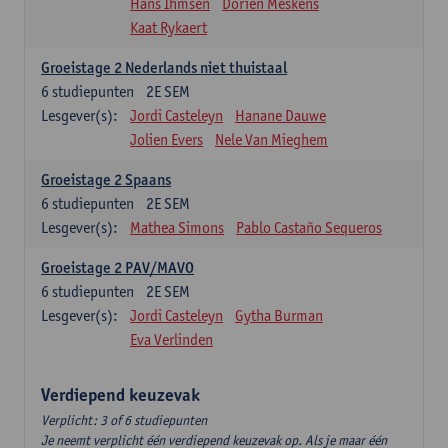
Hans Ihmsen
Dorien Meskens
Kaat Rykaert
Groeistage 2 Nederlands niet thuistaal
6
studiepunten
2E SEM
Lesgever(s):
Jordi Casteleyn
Hanane Dauwe
Jolien Evers
Nele Van Mieghem
Groeistage 2 Spaans
6
studiepunten
2E SEM
Lesgever(s):
Mathea Simons
Pablo Castaño Sequeros
Groeistage 2 PAV/MAVO
6
studiepunten
2E SEM
Lesgever(s):
Jordi Casteleyn
Gytha Burman
Eva Verlinden
Verdiepend keuzevak
Verplicht: 3 of 6 studiepunten
Je neemt verplicht één verdiepend keuzevak op. Als je maar één