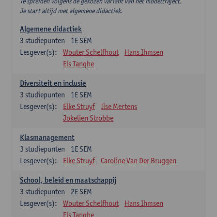
Te spreiden volgens de gekozen variant van het modeltraject.
Je start altijd met algemene didactiek.
Algemene didactiek
3
studiepunten
1E SEM
Lesgever(s):
Wouter Schelfhout
Hans Ihmsen
Els Tanghe
Diversiteit en inclusie
3
studiepunten
1E SEM
Lesgever(s):
Elke Struyf
Ilse Mertens
Jokelien Strobbe
Klasmanagement
3
studiepunten
1E SEM
Lesgever(s):
Elke Struyf
Caroline Van Der Bruggen
School, beleid en maatschappij
3
studiepunten
2E SEM
Lesgever(s):
Wouter Schelfhout
Hans Ihmsen
Els Tanghe