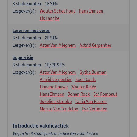
3
studiepunten
1E SEM
Lesgever(s):
Wouter Schelfhout
Hans Ihmsen
Els Tanghe
Leren en motiveren
3
studiepunten
2E SEM
Lesgever(s):
Aster Van Mieghem
Astrid Cerpentier
Supervisie
3
studiepunten
1E/2E SEM
Lesgever(s):
Aster Van Mieghem
Gytha Burman
Astrid Cerpentier
Koen Cools
Hanane Dauwe
Wouter Delée
Hans Ihmsen
Johan Rock
Eef Rombaut
Jokelien Strobbe
Tania Van Passen
Marise Van Tendeloo
Eva Verlinden
Introductie vakdidactiek
Verplicht: 3 studiepunten, indien één vakdidactiek