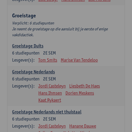
Groeistage
Verplicht: 6 studiepunten
Je neemt de groeistage op die aansluit bij je eerste of enige
vakdidactiek.
Groeistage Duits
6
studiepunten
2E SEM
Lesgever(s):
Tom Smits
Marise Van Tendeloo
Groeistage Nederlands
6
studiepunten
2E SEM
Lesgever(s):
Jordi Casteleyn
Liesbeth De Haes
Hans Ihmsen
Dorien Meskens
Kaat Rykaert
Groeistage Nederlands niet thuistaal
6
studiepunten
2E SEM
Lesgever(s):
Jordi Casteleyn
Hanane Dauwe