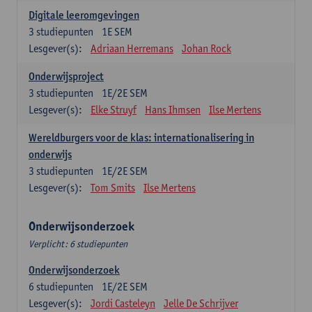
Digitale leeromgevingen
3
studiepunten
1E SEM
Lesgever(s):
Adriaan Herremans
Johan Rock
Onderwijsproject
3
studiepunten
1E/2E SEM
Lesgever(s):
Elke Struyf
Hans Ihmsen
Ilse Mertens
Wereldburgers voor de klas: internationalisering in
onderwijs
3
studiepunten
1E/2E SEM
Lesgever(s):
Tom Smits
Ilse Mertens
Onderwijsonderzoek
Verplicht: 6 studiepunten
Onderwijsonderzoek
6
studiepunten
1E/2E SEM
Lesgever(s):
Jordi Casteleyn
Jelle De Schrijver