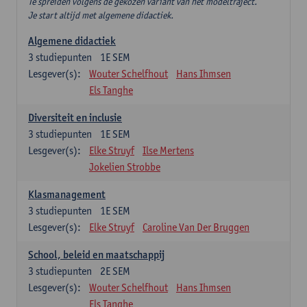
Te spreiden volgens de gekozen variant van het modeltraject.
Je start altijd met algemene didactiek.
Algemene didactiek
3
studiepunten
1E SEM
Lesgever(s):
Wouter Schelfhout
Hans Ihmsen
Els Tanghe
Diversiteit en inclusie
3
studiepunten
1E SEM
Lesgever(s):
Elke Struyf
Ilse Mertens
Jokelien Strobbe
Klasmanagement
3
studiepunten
1E SEM
Lesgever(s):
Elke Struyf
Caroline Van Der Bruggen
School, beleid en maatschappij
3
studiepunten
2E SEM
Lesgever(s):
Wouter Schelfhout
Hans Ihmsen
Els Tanghe