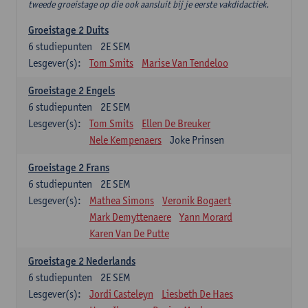
tweede groeistage op die ook aansluit bij je eerste vakdidactiek.
Groeistage 2 Duits
6
studiepunten
2E SEM
Lesgever(s):
Tom Smits
Marise Van Tendeloo
Groeistage 2 Engels
6
studiepunten
2E SEM
Lesgever(s):
Tom Smits
Ellen De Breuker
Nele Kempenaers
Joke Prinsen
Groeistage 2 Frans
6
studiepunten
2E SEM
Lesgever(s):
Mathea Simons
Veronik Bogaert
Mark Demyttenaere
Yann Morard
Karen Van De Putte
Groeistage 2 Nederlands
6
studiepunten
2E SEM
Lesgever(s):
Jordi Casteleyn
Liesbeth De Haes