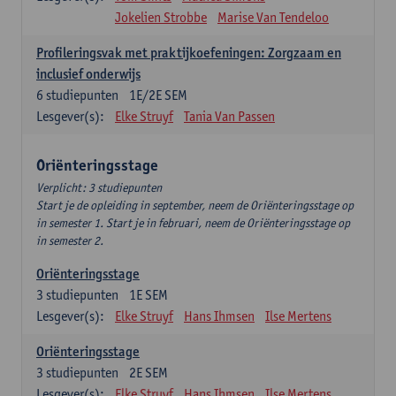
Jokelien Strobbe
Marise Van Tendeloo
Profileringsvak met praktijkoefeningen: Zorgzaam en
inclusief onderwijs
6
studiepunten
1E/2E SEM
Lesgever(s):
Elke Struyf
Tania Van Passen
Oriënteringsstage
Verplicht: 3 studiepunten
Start je de opleiding in september, neem de Oriënteringsstage op
in semester 1. Start je in februari, neem de Oriënteringsstage op
in semester 2.
Oriënteringsstage
3
studiepunten
1E SEM
Lesgever(s):
Elke Struyf
Hans Ihmsen
Ilse Mertens
Oriënteringsstage
3
studiepunten
2E SEM
Lesgever(s):
Elke Struyf
Hans Ihmsen
Ilse Mertens