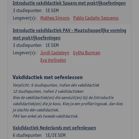
Introductie vakdidactiek Spaans met praktijkoefeningen
3
studiepunten
1E SEM
Lesgever(s):
Mathea Simons
Pablo Castaño Sequeros
Introductie vakdidactiek PAV - Maatschappelijke vorming
met praktijkoefeningen
3
studiepunten
1E SEM
Lesgever(s):
Jordi Casteleyn
Gytha Burman
Eva Verlinden
Vakdidactiek met oefenlessen
Verplicht: 6 studiepunten, indien één vakdidactiek
12 studiepunten, indien 2 vakdidactieken
Kies de vakdidactiek(en) die aansluit(en) bij de Introductie
vakdidactiek(en) die je koos. Kies je een profileringsvak, dan kies
je slechts één vakdidactiek.
PAV kan enkel als tweede vakdidactiek.
Vakdidactiek Nederlands met oefenlessen
6
studiepunten
1E/2E SEM