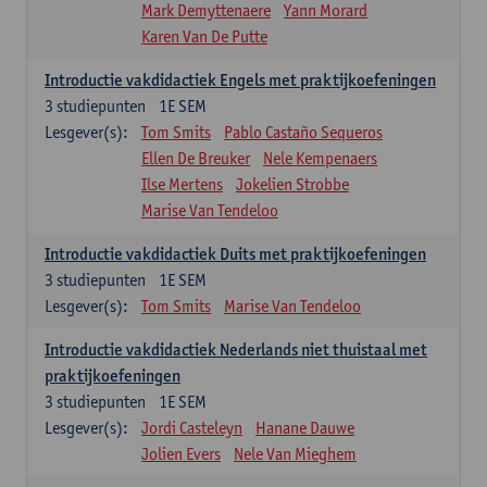
Mark Demyttenaere
Yann Morard
Karen Van De Putte
Introductie vakdidactiek Engels met praktijkoefeningen
3
studiepunten
1E SEM
Lesgever(s):
Tom Smits
Pablo Castaño Sequeros
Ellen De Breuker
Nele Kempenaers
Ilse Mertens
Jokelien Strobbe
Marise Van Tendeloo
Introductie vakdidactiek Duits met praktijkoefeningen
3
studiepunten
1E SEM
Lesgever(s):
Tom Smits
Marise Van Tendeloo
Introductie vakdidactiek Nederlands niet thuistaal met
praktijkoefeningen
3
studiepunten
1E SEM
Lesgever(s):
Jordi Casteleyn
Hanane Dauwe
Jolien Evers
Nele Van Mieghem