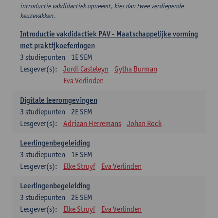
introductie vakdidactiek opneemt, kies dan twee verdiepende
keuzevakken.
Introductie vakdidactiek PAV - Maatschappelijke vorming
met praktijkoefeningen
3
studiepunten
1E SEM
Lesgever(s):
Jordi Casteleyn
Gytha Burman
Eva Verlinden
Digitale leeromgevingen
3
studiepunten
2E SEM
Lesgever(s):
Adriaan Herremans
Johan Rock
Leerlingenbegeleiding
3
studiepunten
1E SEM
Lesgever(s):
Elke Struyf
Eva Verlinden
Leerlingenbegeleiding
3
studiepunten
2E SEM
Lesgever(s):
Elke Struyf
Eva Verlinden