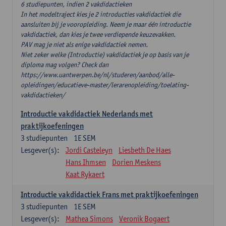
6 studiepunten, indien 2 vakdidactieken
In het modeltraject kies je 2 introducties vakdidactiek die
aansluiten bij je vooropleiding. Neem je maar één introductie
vakdidactiek, dan kies je twee verdiepende keuzevakken.
PAV mag je niet als enige vakdidactiek nemen.
Niet zeker welke (Introductie) vakdidactiek je op basis van je
diploma mag volgen? Check dan
https://www.uantwerpen.be/nl/studeren/aanbod/alle-
opleidingen/educatieve-master/lerarenopleiding/toelating-
vakdidactieken/
Introductie vakdidactiek Nederlands met
praktijkoefeningen
3
studiepunten
1E SEM
Lesgever(s):
Jordi Casteleyn
Liesbeth De Haes
Hans Ihmsen
Dorien Meskens
Kaat Rykaert
Introductie vakdidactiek Frans met praktijkoefeningen
3
studiepunten
1E SEM
Lesgever(s):
Mathea Simons
Veronik Bogaert