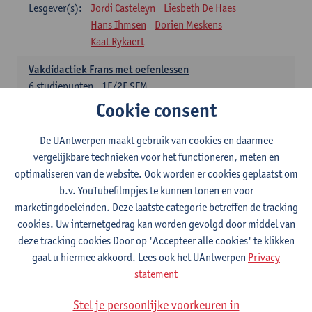
Lesgever(s):
Jordi Casteleyn
Liesbeth De Haes
Hans Ihmsen
Dorien Meskens
Kaat Rykaert
Vakdidactiek Frans met oefenlessen
6
studiepunten
1E/2E SEM
Lesgever(s):
Mathea Simons
Veronik Bogaert
Cookie consent
Mark Demyttenaere
Yann Morard
Karen Van De Putte
De UAntwerpen maakt gebruik van cookies en daarmee
vergelijkbare technieken voor het functioneren, meten en
Vakdidactiek Engels met oefenlessen
optimaliseren van de website. Ook worden er cookies geplaatst om
6
studiepunten
1E/2E SEM
b.v. YouTubefilmpjes te kunnen tonen en voor
Lesgever(s):
Tom Smits
Ellen De Breuker
marketingdoeleinden. Deze laatste categorie betreffen de tracking
Nele Kempenaers
Joke Prinsen
cookies. Uw internetgedrag kan worden gevolgd door middel van
deze tracking cookies Door op 'Accepteer alle cookies' te klikken
Vakdidactiek Duits met oefenlessen
gaat u hiermee akkoord. Lees ook het UAntwerpen
Privacy
6
studiepunten
1E/2E SEM
statement
Lesgever(s):
Tom Smits
Marise Van Tendeloo
Vakdidactiek Nederlands niet-thuistaal met oefenlessen
Stel je persoonlijke voorkeuren in