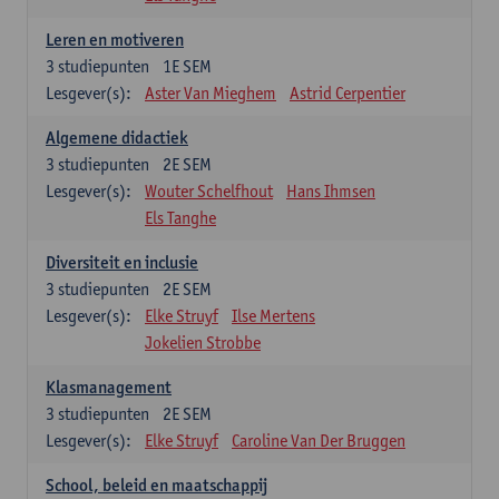
Leren en motiveren
3
studiepunten
1E SEM
Lesgever(s):
Aster Van Mieghem
Astrid Cerpentier
Algemene didactiek
3
studiepunten
2E SEM
Lesgever(s):
Wouter Schelfhout
Hans Ihmsen
Els Tanghe
Diversiteit en inclusie
3
studiepunten
2E SEM
Lesgever(s):
Elke Struyf
Ilse Mertens
Jokelien Strobbe
Klasmanagement
3
studiepunten
2E SEM
Lesgever(s):
Elke Struyf
Caroline Van Der Bruggen
School, beleid en maatschappij