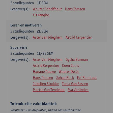
3
studiepunten
1E SEM
Lesgever(s):
Wouter Schelfhout
Hans Ihmsen
Els Tanghe
Leren en motiveren
3
studiepunten
2E SEM
Lesgever(s):
Aster Van Mieghem
Astrid Cerpentier
Supervisie
3
studiepunten
1E/2E SEM
Lesgever(s):
Aster Van Mieghem
Gytha Burman
Astrid Cerpentier
Koen Cools
Hanane Dauwe
Wouter Delée
Hans Ihmsen
Johan Rock
Eef Rombaut
Jokelien Strobbe
Tania Van Passen
Marise Van Tendeloo
Eva Verlinden
Introductie vakdidactiek
Verplicht: 3 studiepunten, indien één vakdidactiek