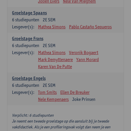
Jolien Evers
Nele Van Mieghem
Groeistage Spaans
6
studiepunten
2E SEM
Lesgever(s):
Mathea Simons
Pablo Castaño Sequeros
Groeistage Frans
6
studiepunten
2E SEM
Lesgever(s):
Mathea Simons
Veronik Bogaert
Mark Demyttenaere
Yann Morard
Karen Van De Putte
Groeistage Engels
6
studiepunten
2E SEM
Lesgever(s):
Tom Smits
Ellen De Breuker
Nele Kempenaers
Joke Prinsen
Verplicht: 6 studiepunten
Je neemt een tweede groeistage op die aansluit bij je tweede
vakdidactiek. Als je een profileringsvak volgt dan neem je een