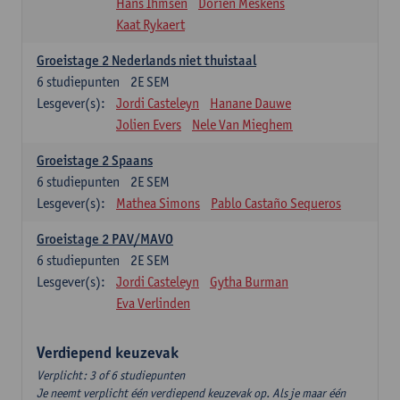
Hans Ihmsen
Dorien Meskens
Kaat Rykaert
Groeistage 2 Nederlands niet thuistaal
6
studiepunten
2E SEM
Lesgever(s):
Jordi Casteleyn
Hanane Dauwe
Jolien Evers
Nele Van Mieghem
Groeistage 2 Spaans
6
studiepunten
2E SEM
Lesgever(s):
Mathea Simons
Pablo Castaño Sequeros
Groeistage 2 PAV/MAVO
6
studiepunten
2E SEM
Lesgever(s):
Jordi Casteleyn
Gytha Burman
Eva Verlinden
Verdiepend keuzevak
Verplicht: 3 of 6 studiepunten
Je neemt verplicht één verdiepend keuzevak op. Als je maar één