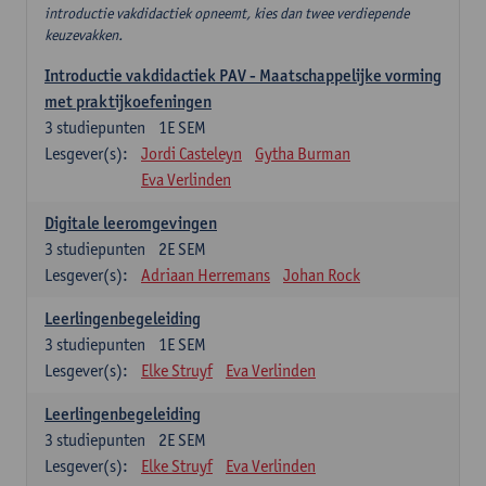
introductie vakdidactiek opneemt, kies dan twee verdiepende
keuzevakken.
Introductie vakdidactiek PAV - Maatschappelijke vorming
met praktijkoefeningen
3
studiepunten
1E SEM
Lesgever(s):
Jordi Casteleyn
Gytha Burman
Eva Verlinden
Digitale leeromgevingen
3
studiepunten
2E SEM
Lesgever(s):
Adriaan Herremans
Johan Rock
Leerlingenbegeleiding
3
studiepunten
1E SEM
Lesgever(s):
Elke Struyf
Eva Verlinden
Leerlingenbegeleiding
3
studiepunten
2E SEM
Lesgever(s):
Elke Struyf
Eva Verlinden