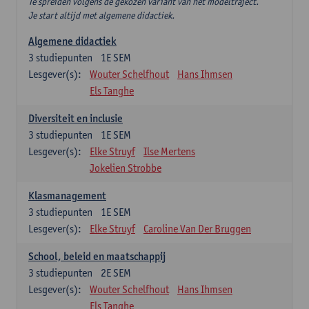
Te spreiden volgens de gekozen variant van het modeltraject.
Je start altijd met algemene didactiek.
Algemene didactiek
3
studiepunten
1E SEM
Lesgever(s):
Wouter Schelfhout
Hans Ihmsen
Els Tanghe
Diversiteit en inclusie
3
studiepunten
1E SEM
Lesgever(s):
Elke Struyf
Ilse Mertens
Jokelien Strobbe
Klasmanagement
3
studiepunten
1E SEM
Lesgever(s):
Elke Struyf
Caroline Van Der Bruggen
School, beleid en maatschappij
3
studiepunten
2E SEM
Lesgever(s):
Wouter Schelfhout
Hans Ihmsen
Els Tanghe