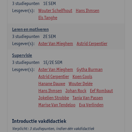
3
studiepunten
1E SEM
Lesgever(s):
Wouter Schelfhout
Hans Ihmsen
Els Tanghe
Leren en motiveren
3
studiepunten
2E SEM
Lesgever(s):
Aster Van Mieghem
Astrid Cerpentier
Supervisie
3
studiepunten
1E/2E SEM
Lesgever(s):
Aster Van Mieghem
Gytha Burman
Astrid Cerpentier
Koen Cools
Hanane Dauwe
Wouter Delée
Hans Ihmsen
Johan Rock
Eef Rombaut
Jokelien Strobbe
Tania Van Passen
Marise Van Tendeloo
Eva Verlinden
Introductie vakdidactiek
Verplicht: 3 studiepunten, indien één vakdidactiek