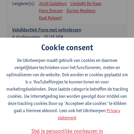
Lesgever(s):
Jordi Casteleyn
Liesbeth De Haes
Hans Ihmsen
Dorien Meskens
Kaat Rykaert
Vakdidactiek Frans met oefenlessen
6
studiepunten
1E/2E SEM
Lesgever(s):
Mathea Simons
Veronik Bogaert
Cookie consent
Mark Demyttenaere
Yann Morard
Karen Van De Putte
De UAntwerpen maakt gebruik van cookies en daarmee
vergelijkbare technieken voor het functioneren, meten en
Vakdidactiek Engels met oefenlessen
optimaliseren van de website. Ook worden er cookies geplaatst om
6
studiepunten
1E/2E SEM
b.v. YouTubefilmpjes te kunnen tonen en voor
Lesgever(s):
Tom Smits
Ellen De Breuker
marketingdoeleinden. Deze laatste categorie betreffen de tracking
Nele Kempenaers
Joke Prinsen
cookies. Uw internetgedrag kan worden gevolgd door middel van
deze tracking cookies Door op 'Accepteer alle cookies' te klikken
Vakdidactiek Duits met oefenlessen
gaat u hiermee akkoord. Lees ook het UAntwerpen
Privacy
6
studiepunten
1E/2E SEM
statement
Lesgever(s):
Tom Smits
Marise Van Tendeloo
Vakdidactiek Nederlands niet-thuistaal met oefenlessen
Stel je persoonlijke voorkeuren in