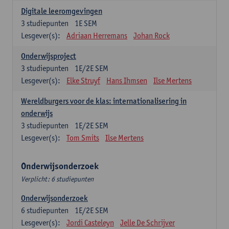
Digitale leeromgevingen
3
studiepunten
1E SEM
Lesgever(s):
Adriaan Herremans
Johan Rock
Onderwijsproject
3
studiepunten
1E/2E SEM
Lesgever(s):
Elke Struyf
Hans Ihmsen
Ilse Mertens
Wereldburgers voor de klas: internationalisering in
onderwijs
3
studiepunten
1E/2E SEM
Lesgever(s):
Tom Smits
Ilse Mertens
Onderwijsonderzoek
Verplicht: 6 studiepunten
Onderwijsonderzoek
6
studiepunten
1E/2E SEM
Lesgever(s):
Jordi Casteleyn
Jelle De Schrijver