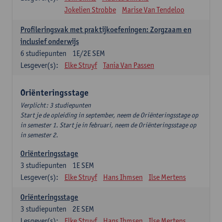
Jokelien Strobbe
Marise Van Tendeloo
Profileringsvak met praktijkoefeningen: Zorgzaam en
inclusief onderwijs
6
studiepunten
1E/2E SEM
Lesgever(s):
Elke Struyf
Tania Van Passen
Oriënteringsstage
Verplicht: 3 studiepunten
Start je de opleiding in september, neem de Oriënteringsstage op
in semester 1. Start je in februari, neem de Oriënteringsstage op
in semester 2.
Oriënteringsstage
3
studiepunten
1E SEM
Lesgever(s):
Elke Struyf
Hans Ihmsen
Ilse Mertens
Oriënteringsstage
3
studiepunten
2E SEM
Lesgever(s):
Elke Struyf
Hans Ihmsen
Ilse Mertens