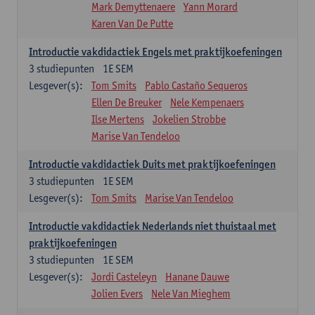
Mark Demyttenaere
Yann Morard
Karen Van De Putte
Introductie vakdidactiek Engels met praktijkoefeningen
3
studiepunten
1E SEM
Lesgever(s):
Tom Smits
Pablo Castaño Sequeros
Ellen De Breuker
Nele Kempenaers
Ilse Mertens
Jokelien Strobbe
Marise Van Tendeloo
Introductie vakdidactiek Duits met praktijkoefeningen
3
studiepunten
1E SEM
Lesgever(s):
Tom Smits
Marise Van Tendeloo
Introductie vakdidactiek Nederlands niet thuistaal met
praktijkoefeningen
3
studiepunten
1E SEM
Lesgever(s):
Jordi Casteleyn
Hanane Dauwe
Jolien Evers
Nele Van Mieghem