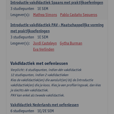
Introductie vakdidactiek Spaans met praktijkoefeningen
3
studiepunten
1E SEM
Lesgever(s):
Mathea Simons
Pablo Castaño Sequeros
Introductie vakdidactiek PAV - Maatschappelijke vorming
met praktijkoefeningen
3
studiepunten
1E SEM
Lesgever(s):
Jordi Casteleyn
Gytha Burman
Eva Verlinden
Vakdidactiek met oefenlessen
Verplicht: 6 studiepunten, indien één vakdidactiek
12 studiepunten, indien 2 vakdidactieken
Kies de vakdidactiek(en) die aansluit(en) bij de Introductie
vakdidactiek(en) die je koos. Kies je een profileringsvak, dan kies
je slechts één vakdidactiek.
PAV kan enkel als tweede vakdidactiek.
Vakdidactiek Nederlands met oefenlessen
6
studiepunten
1E/2E SEM