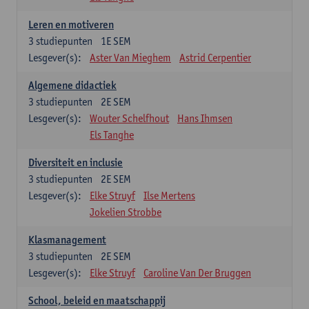
Leren en motiveren
3
studiepunten
1E SEM
Lesgever(s):
Aster Van Mieghem
Astrid Cerpentier
Algemene didactiek
3
studiepunten
2E SEM
Lesgever(s):
Wouter Schelfhout
Hans Ihmsen
Els Tanghe
Diversiteit en inclusie
3
studiepunten
2E SEM
Lesgever(s):
Elke Struyf
Ilse Mertens
Jokelien Strobbe
Klasmanagement
3
studiepunten
2E SEM
Lesgever(s):
Elke Struyf
Caroline Van Der Bruggen
School, beleid en maatschappij