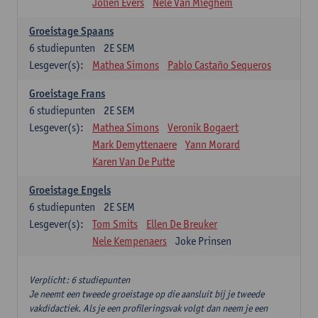
Jolien Evers
Nele Van Mieghem
Groeistage Spaans
6
studiepunten
2E SEM
Lesgever(s):
Mathea Simons
Pablo Castaño Sequeros
Groeistage Frans
6
studiepunten
2E SEM
Lesgever(s):
Mathea Simons
Veronik Bogaert
Mark Demyttenaere
Yann Morard
Karen Van De Putte
Groeistage Engels
6
studiepunten
2E SEM
Lesgever(s):
Tom Smits
Ellen De Breuker
Nele Kempenaers
Joke Prinsen
Verplicht: 6 studiepunten
Je neemt een tweede groeistage op die aansluit bij je tweede
vakdidactiek. Als je een profileringsvak volgt dan neem je een