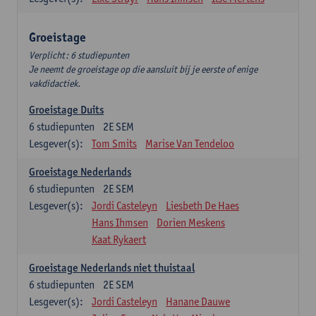
Groeistage
Verplicht: 6 studiepunten
Je neemt de groeistage op die aansluit bij je eerste of enige
vakdidactiek.
Groeistage Duits
6
studiepunten
2E SEM
Lesgever(s):
Tom Smits
Marise Van Tendeloo
Groeistage Nederlands
6
studiepunten
2E SEM
Lesgever(s):
Jordi Casteleyn
Liesbeth De Haes
Hans Ihmsen
Dorien Meskens
Kaat Rykaert
Groeistage Nederlands niet thuistaal
6
studiepunten
2E SEM
Lesgever(s):
Jordi Casteleyn
Hanane Dauwe