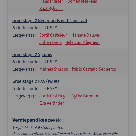
Hans Ihmsen
Dorien Meskens
Kaat Rykaert
Groeistage 2 Nederlands niet thuistaal
6
studiepunten
2E SEM
Lesgever(s):
Jordi Casteleyn
Hanane Dauwe
Jolien Evers
Nele Van Mieghem
Groeistage 2 Spaans
6
studiepunten
2E SEM
Lesgever(s):
Mathea Simons
Pablo Castaño Sequeros
Groeistage 2 PAV/MAVO
6
studiepunten
2E SEM
Lesgever(s):
Jordi Casteleyn
Gytha Burman
Eva Verlinden
Verdiepend keuzevak
Verplicht: 3 of 6 studiepunten
Je neemt verplicht één verdiepend keuzevak op. Als je maar één