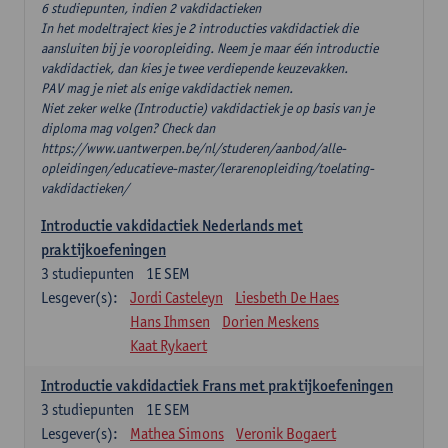
6 studiepunten, indien 2 vakdidactieken
In het modeltraject kies je 2 introducties vakdidactiek die
aansluiten bij je vooropleiding. Neem je maar één introductie
vakdidactiek, dan kies je twee verdiepende keuzevakken.
PAV mag je niet als enige vakdidactiek nemen.
Niet zeker welke (Introductie) vakdidactiek je op basis van je
diploma mag volgen? Check dan
https://www.uantwerpen.be/nl/studeren/aanbod/alle-
opleidingen/educatieve-master/lerarenopleiding/toelating-
vakdidactieken/
Introductie vakdidactiek Nederlands met
praktijkoefeningen
3
studiepunten
1E SEM
Lesgever(s):
Jordi Casteleyn
Liesbeth De Haes
Hans Ihmsen
Dorien Meskens
Kaat Rykaert
Introductie vakdidactiek Frans met praktijkoefeningen
3
studiepunten
1E SEM
Lesgever(s):
Mathea Simons
Veronik Bogaert