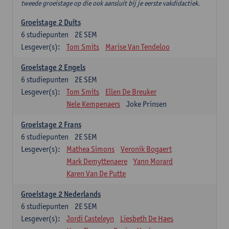
tweede groeistage op die ook aansluit bij je eerste vakdidactiek.
Groeistage 2 Duits
6
studiepunten
2E SEM
Lesgever(s):
Tom Smits
Marise Van Tendeloo
Groeistage 2 Engels
6
studiepunten
2E SEM
Lesgever(s):
Tom Smits
Ellen De Breuker
Nele Kempenaers
Joke Prinsen
Groeistage 2 Frans
6
studiepunten
2E SEM
Lesgever(s):
Mathea Simons
Veronik Bogaert
Mark Demyttenaere
Yann Morard
Karen Van De Putte
Groeistage 2 Nederlands
6
studiepunten
2E SEM
Lesgever(s):
Jordi Casteleyn
Liesbeth De Haes