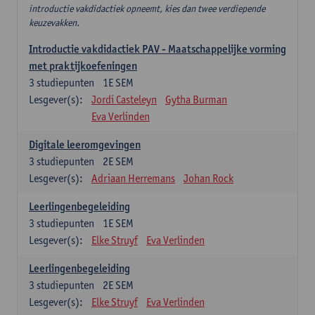
introductie vakdidactiek opneemt, kies dan twee verdiepende
keuzevakken.
Introductie vakdidactiek PAV - Maatschappelijke vorming
met praktijkoefeningen
3
studiepunten
1E SEM
Lesgever(s):
Jordi Casteleyn
Gytha Burman
Eva Verlinden
Digitale leeromgevingen
3
studiepunten
2E SEM
Lesgever(s):
Adriaan Herremans
Johan Rock
Leerlingenbegeleiding
3
studiepunten
1E SEM
Lesgever(s):
Elke Struyf
Eva Verlinden
Leerlingenbegeleiding
3
studiepunten
2E SEM
Lesgever(s):
Elke Struyf
Eva Verlinden