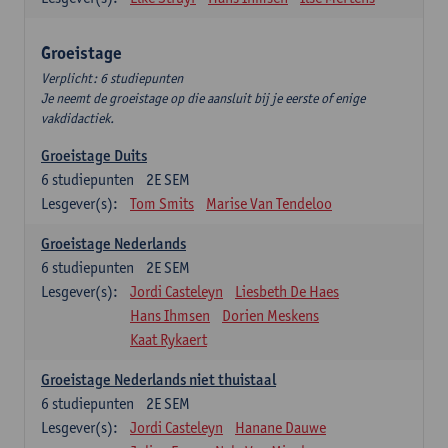
Groeistage
Verplicht: 6 studiepunten
Je neemt de groeistage op die aansluit bij je eerste of enige
vakdidactiek.
Groeistage Duits
6
studiepunten
2E SEM
Lesgever(s):
Tom Smits
Marise Van Tendeloo
Groeistage Nederlands
6
studiepunten
2E SEM
Lesgever(s):
Jordi Casteleyn
Liesbeth De Haes
Hans Ihmsen
Dorien Meskens
Kaat Rykaert
Groeistage Nederlands niet thuistaal
6
studiepunten
2E SEM
Lesgever(s):
Jordi Casteleyn
Hanane Dauwe