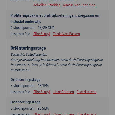
Jokelien Strobbe
Marise Van Tendeloo
Profileringsvak met praktijkoefeningen: Zorgzaam en
inclusief onderwijs
6
studiepunten
1E/2E SEM
Lesgever(s):
Elke Struyf
Tania Van Passen
Oriënteringsstage
Verplicht: 3 studiepunten
Start je de opleiding in september, neem de Oriënteringsstage op
in semester 1. Start je in februari, neem de Oriënteringsstage op
in semester 2.
Oriënteringsstage
3
studiepunten
1E SEM
Lesgever(s):
Elke Struyf
Hans Ihmsen
Ilse Mertens
Oriënteringsstage
3
studiepunten
2E SEM
Lesgever(s):
Elke Struyf
Hans Ihmsen
Ilse Mertens