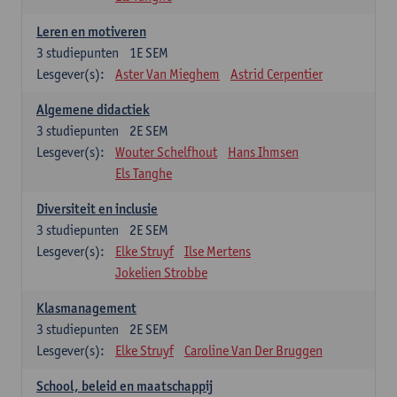
Leren en motiveren
3
studiepunten
1E SEM
Lesgever(s):
Aster Van Mieghem
Astrid Cerpentier
Algemene didactiek
3
studiepunten
2E SEM
Lesgever(s):
Wouter Schelfhout
Hans Ihmsen
Els Tanghe
Diversiteit en inclusie
3
studiepunten
2E SEM
Lesgever(s):
Elke Struyf
Ilse Mertens
Jokelien Strobbe
Klasmanagement
3
studiepunten
2E SEM
Lesgever(s):
Elke Struyf
Caroline Van Der Bruggen
School, beleid en maatschappij