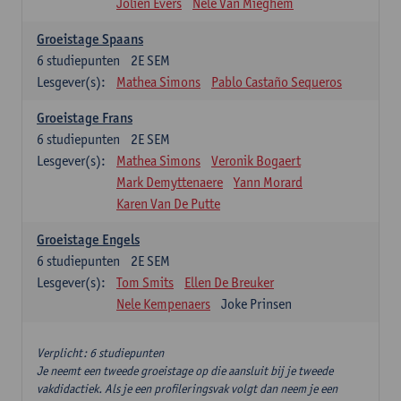
Jolien Evers
Nele Van Mieghem
Groeistage Spaans
6
studiepunten
2E SEM
Lesgever(s):
Mathea Simons
Pablo Castaño Sequeros
Groeistage Frans
6
studiepunten
2E SEM
Lesgever(s):
Mathea Simons
Veronik Bogaert
Mark Demyttenaere
Yann Morard
Karen Van De Putte
Groeistage Engels
6
studiepunten
2E SEM
Lesgever(s):
Tom Smits
Ellen De Breuker
Nele Kempenaers
Joke Prinsen
Verplicht: 6 studiepunten
Je neemt een tweede groeistage op die aansluit bij je tweede
vakdidactiek. Als je een profileringsvak volgt dan neem je een