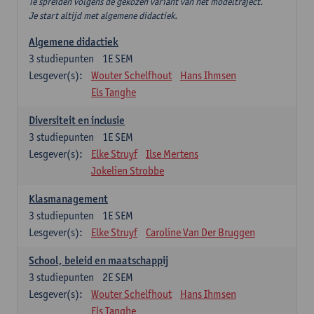
Te spreiden volgens de gekozen variant van het modeltraject.
Je start altijd met algemene didactiek.
Algemene didactiek
3
studiepunten
1E SEM
Lesgever(s):
Wouter Schelfhout
Hans Ihmsen
Els Tanghe
Diversiteit en inclusie
3
studiepunten
1E SEM
Lesgever(s):
Elke Struyf
Ilse Mertens
Jokelien Strobbe
Klasmanagement
3
studiepunten
1E SEM
Lesgever(s):
Elke Struyf
Caroline Van Der Bruggen
School, beleid en maatschappij
3
studiepunten
2E SEM
Lesgever(s):
Wouter Schelfhout
Hans Ihmsen
Els Tanghe