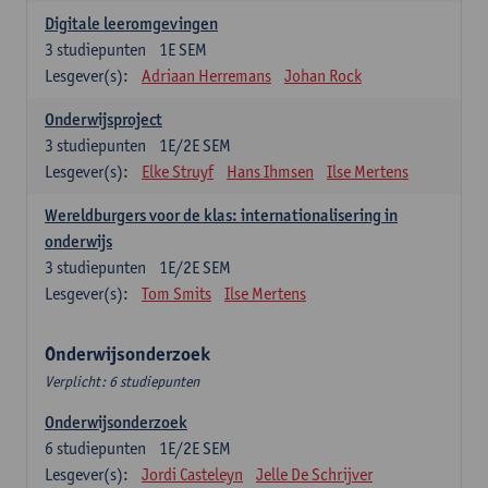
Digitale leeromgevingen
3
studiepunten
1E SEM
Lesgever(s):
Adriaan Herremans
Johan Rock
Onderwijsproject
3
studiepunten
1E/2E SEM
Lesgever(s):
Elke Struyf
Hans Ihmsen
Ilse Mertens
Wereldburgers voor de klas: internationalisering in
onderwijs
3
studiepunten
1E/2E SEM
Lesgever(s):
Tom Smits
Ilse Mertens
Onderwijsonderzoek
Verplicht: 6 studiepunten
Onderwijsonderzoek
6
studiepunten
1E/2E SEM
Lesgever(s):
Jordi Casteleyn
Jelle De Schrijver