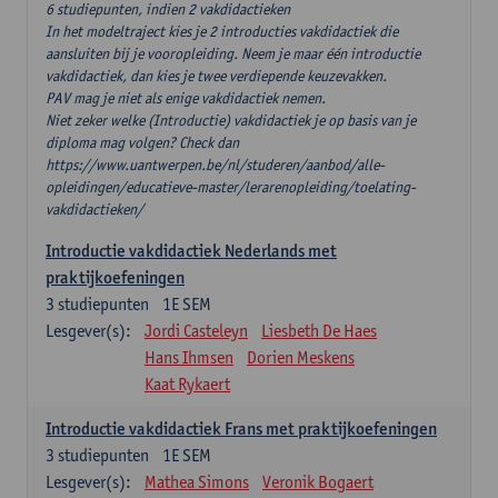
6 studiepunten, indien 2 vakdidactieken
In het modeltraject kies je 2 introducties vakdidactiek die
aansluiten bij je vooropleiding. Neem je maar één introductie
vakdidactiek, dan kies je twee verdiepende keuzevakken.
PAV mag je niet als enige vakdidactiek nemen.
Niet zeker welke (Introductie) vakdidactiek je op basis van je
diploma mag volgen? Check dan
https://www.uantwerpen.be/nl/studeren/aanbod/alle-
opleidingen/educatieve-master/lerarenopleiding/toelating-
vakdidactieken/
Introductie vakdidactiek Nederlands met
praktijkoefeningen
3
studiepunten
1E SEM
Lesgever(s):
Jordi Casteleyn
Liesbeth De Haes
Hans Ihmsen
Dorien Meskens
Kaat Rykaert
Introductie vakdidactiek Frans met praktijkoefeningen
3
studiepunten
1E SEM
Lesgever(s):
Mathea Simons
Veronik Bogaert