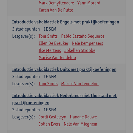
Mark Demyttenaere
Yann Morard
Karen Van De Putte
Introductie vakdidactiek Engels met praktijkoefeningen
3
studiepunten
1E SEM
Lesgever(s):
Tom Smits
Pablo Castaño Sequeros
Ellen De Breuker
Nele Kempenaers
Ilse Mertens
Jokelien Strobbe
Marise Van Tendeloo
Introductie vakdidactiek Duits met praktijkoefeningen
3
studiepunten
1E SEM
Lesgever(s):
Tom Smits
Marise Van Tendeloo
Introductie vakdidactiek Nederlands niet thuistaal met
praktijkoefeningen
3
studiepunten
1E SEM
Lesgever(s):
Jordi Casteleyn
Hanane Dauwe
Jolien Evers
Nele Van Mieghem