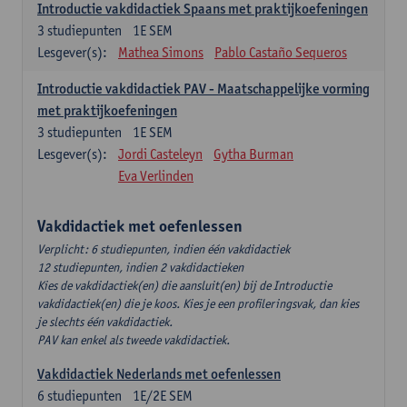
Introductie vakdidactiek Spaans met praktijkoefeningen
3
studiepunten
1E SEM
Lesgever(s):
Mathea Simons
Pablo Castaño Sequeros
Introductie vakdidactiek PAV - Maatschappelijke vorming
met praktijkoefeningen
3
studiepunten
1E SEM
Lesgever(s):
Jordi Casteleyn
Gytha Burman
Eva Verlinden
Vakdidactiek met oefenlessen
Verplicht: 6 studiepunten, indien één vakdidactiek
12 studiepunten, indien 2 vakdidactieken
Kies de vakdidactiek(en) die aansluit(en) bij de Introductie
vakdidactiek(en) die je koos. Kies je een profileringsvak, dan kies
je slechts één vakdidactiek.
PAV kan enkel als tweede vakdidactiek.
Vakdidactiek Nederlands met oefenlessen
6
studiepunten
1E/2E SEM