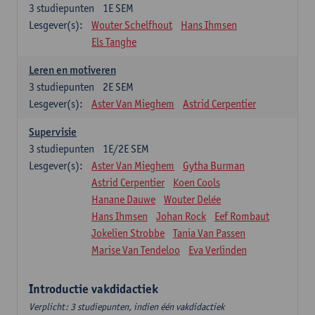
3
studiepunten
1E SEM
Lesgever(s):
Wouter Schelfhout
Hans Ihmsen
Els Tanghe
Leren en motiveren
3
studiepunten
2E SEM
Lesgever(s):
Aster Van Mieghem
Astrid Cerpentier
Supervisie
3
studiepunten
1E/2E SEM
Lesgever(s):
Aster Van Mieghem
Gytha Burman
Astrid Cerpentier
Koen Cools
Hanane Dauwe
Wouter Delée
Hans Ihmsen
Johan Rock
Eef Rombaut
Jokelien Strobbe
Tania Van Passen
Marise Van Tendeloo
Eva Verlinden
Introductie vakdidactiek
Verplicht: 3 studiepunten, indien één vakdidactiek