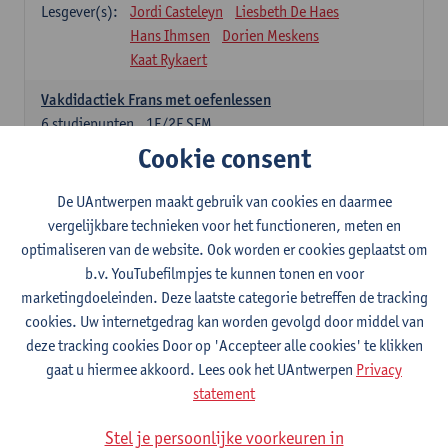
Lesgever(s):
Jordi Casteleyn
Liesbeth De Haes
Hans Ihmsen
Dorien Meskens
Kaat Rykaert
Vakdidactiek Frans met oefenlessen
6
studiepunten
1E/2E SEM
Lesgever(s):
Mathea Simons
Veronik Bogaert
Cookie consent
Mark Demyttenaere
Yann Morard
Karen Van De Putte
De UAntwerpen maakt gebruik van cookies en daarmee
vergelijkbare technieken voor het functioneren, meten en
Vakdidactiek Engels met oefenlessen
optimaliseren van de website. Ook worden er cookies geplaatst om
6
studiepunten
1E/2E SEM
b.v. YouTubefilmpjes te kunnen tonen en voor
Lesgever(s):
Tom Smits
Ellen De Breuker
marketingdoeleinden. Deze laatste categorie betreffen de tracking
Nele Kempenaers
Joke Prinsen
cookies. Uw internetgedrag kan worden gevolgd door middel van
deze tracking cookies Door op 'Accepteer alle cookies' te klikken
Vakdidactiek Duits met oefenlessen
gaat u hiermee akkoord. Lees ook het UAntwerpen
Privacy
6
studiepunten
1E/2E SEM
statement
Lesgever(s):
Tom Smits
Marise Van Tendeloo
Vakdidactiek Nederlands niet-thuistaal met oefenlessen
Stel je persoonlijke voorkeuren in