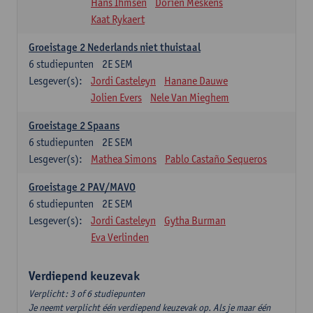
Hans Ihmsen
Dorien Meskens
Kaat Rykaert
Groeistage 2 Nederlands niet thuistaal
6
studiepunten
2E SEM
Lesgever(s):
Jordi Casteleyn
Hanane Dauwe
Jolien Evers
Nele Van Mieghem
Groeistage 2 Spaans
6
studiepunten
2E SEM
Lesgever(s):
Mathea Simons
Pablo Castaño Sequeros
Groeistage 2 PAV/MAVO
6
studiepunten
2E SEM
Lesgever(s):
Jordi Casteleyn
Gytha Burman
Eva Verlinden
Verdiepend keuzevak
Verplicht: 3 of 6 studiepunten
Je neemt verplicht één verdiepend keuzevak op. Als je maar één