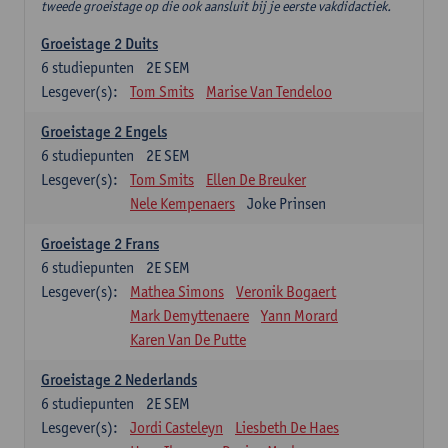
tweede groeistage op die ook aansluit bij je eerste vakdidactiek.
Groeistage 2 Duits
6
studiepunten
2E SEM
Lesgever(s):
Tom Smits
Marise Van Tendeloo
Groeistage 2 Engels
6
studiepunten
2E SEM
Lesgever(s):
Tom Smits
Ellen De Breuker
Nele Kempenaers
Joke Prinsen
Groeistage 2 Frans
6
studiepunten
2E SEM
Lesgever(s):
Mathea Simons
Veronik Bogaert
Mark Demyttenaere
Yann Morard
Karen Van De Putte
Groeistage 2 Nederlands
6
studiepunten
2E SEM
Lesgever(s):
Jordi Casteleyn
Liesbeth De Haes