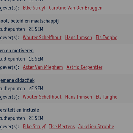
gever(s):
Elke Struyf
Caroline Van Der Bruggen
ool, beleid en maatschappij
tudiepunten
2E SEM
gever(s):
Wouter Schelfhout
Hans Ihmsen
Els Tanghe
en en motiveren
tudiepunten
1E SEM
gever(s):
Aster Van Mieghem
Astrid Cerpentier
gemene didactiek
tudiepunten
2E SEM
gever(s):
Wouter Schelfhout
Hans Ihmsen
Els Tanghe
ersiteit en inclusie
tudiepunten
2E SEM
gever(s):
Elke Struyf
Ilse Mertens
Jokelien Strobbe