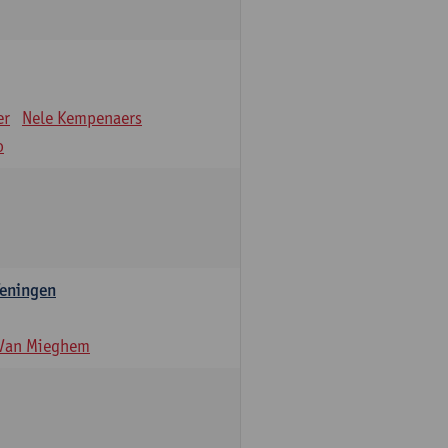
er
Nele Kempenaers
o
feningen
 Van Mieghem