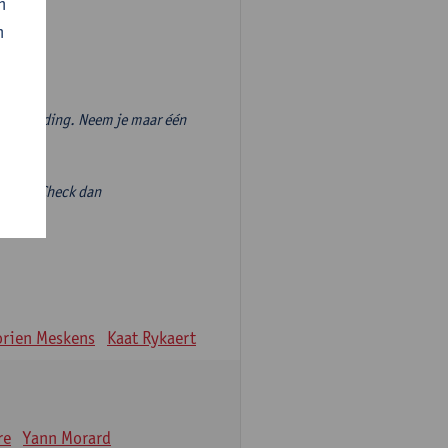
n
n
vooropleiding. Neem je maar één
volgen? Check dan
ieve-
rien Meskens
Kaat Rykaert
re
Yann Morard