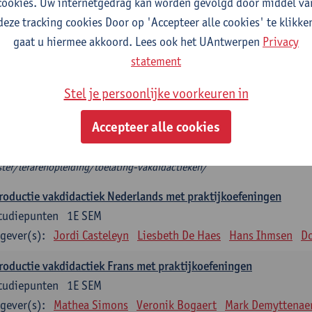
cookies. Uw internetgedrag kan worden gevolgd door middel va
deze tracking cookies Door op 'Accepteer alle cookies' te klikke
troductie vakdidactiek
gaat u hiermee akkoord. Lees ook het UAntwerpen
Privacy
plicht: 3 studiepunten, indien één vakdidactiek
statement
tudiepunten, indien 2 vakdidactieken
het modeltraject kies je 2 introducties vakdidactiek die aansluiten bij je 
Stel je persoonlijke voorkeuren in
roductie vakdidactiek, dan kies je twee verdiepende keuzevakken.
 mag je niet als enige vakdidactiek nemen.
Accepteer alle cookies
t zeker welke (Introductie) vakdidactiek je op basis van je diploma mag 
ps://www.uantwerpen.be/nl/studeren/aanbod/alle-opleidingen/educat
ter/lerarenopleiding/toelating-vakdidactieken/
roductie vakdidactiek Nederlands met praktijkoefeningen
tudiepunten
1E SEM
gever(s):
Jordi Casteleyn
Liesbeth De Haes
Hans Ihmsen
Do
roductie vakdidactiek Frans met praktijkoefeningen
tudiepunten
1E SEM
gever(s):
Mathea Simons
Veronik Bogaert
Mark Demyttenae