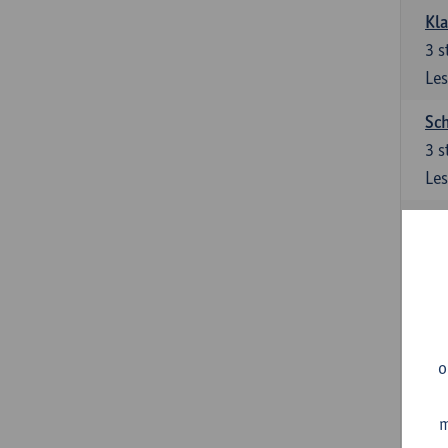
Kl
3
s
Les
Sch
3
s
Les
Ler
3
s
Les
Sup
3
s
o
Les
m