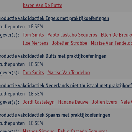
Karen Van De Putte
roductie vakdidactiek Engels met praktijkoefeningen
tudiepunten
1E SEM
gever(s):
Tom Smits
Pablo Castaño Sequeros
Ellen De Breuk
Ilse Mertens
Jokelien Strobbe
Marise Van Tendelo
roductie vakdidactiek Duits met praktijkoefeningen
tudiepunten
1E SEM
gever(s):
Tom Smits
Marise Van Tendeloo
roductie vakdidactiek Nederlands niet thuistaal met praktijkoe
tudiepunten
1E SEM
gever(s):
Jordi Casteleyn
Hanane Dauwe
Jolien Evers
Nele
roductie vakdidactiek Spaans met praktijkoefeningen
tudiepunten
1E SEM
gever(s):
Mathea Simons
Pablo Castaño Sequeros