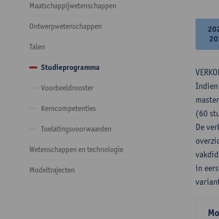
Maatschappijwetenschappen
Ontwerpwetenschappen
20
20
Talen
Studieprogramma
VERKO
Indien
Voorbeeldrooster
master
Kerncompetenties
(60 st
De verk
Toelatingsvoorwaarden
overzi
Wetenschappen en technologie
vakdid
in eer
Modeltrajecten
varian
Mo