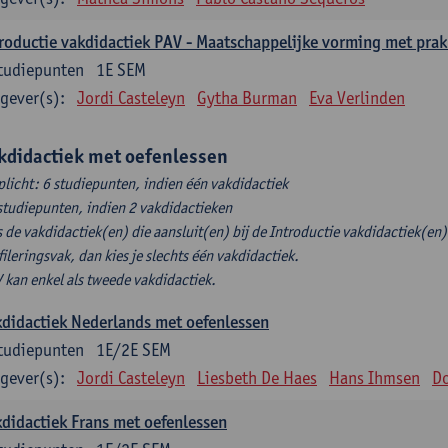
roductie vakdidactiek PAV - Maatschappelijke vorming met prak
tudiepunten
1E SEM
gever(s):
Jordi Casteleyn
Gytha Burman
Eva Verlinden
kdidactiek met oefenlessen
plicht: 6 studiepunten, indien één vakdidactiek
studiepunten, indien 2 vakdidactieken
s de vakdidactiek(en) die aansluit(en) bij de Introductie vakdidactiek(en) 
fileringsvak, dan kies je slechts één vakdidactiek.
 kan enkel als tweede vakdidactiek.
didactiek Nederlands met oefenlessen
tudiepunten
1E/2E SEM
gever(s):
Jordi Casteleyn
Liesbeth De Haes
Hans Ihmsen
Do
didactiek Frans met oefenlessen