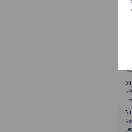
In
Ver
6 s
In 
int
PAV
Nie
htt
mas
Int
3
s
Les
Int
3
s
Les