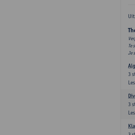
Uit
Th
Ver
Te 
Je 
Al
3
s
Les
Div
3
s
Les
Kl
3
s