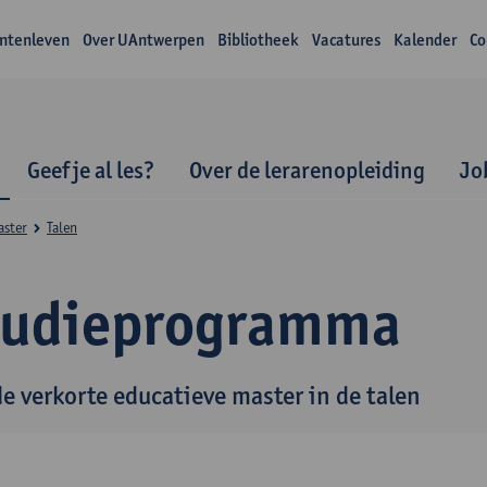
ntenleven
Over UAntwerpen
Bibliotheek
Vacatures
Kalender
Co
Geef je al les?
Over de lerarenopleiding
Jo
aster
Talen
tudieprogramma
de verkorte educatieve master in de talen