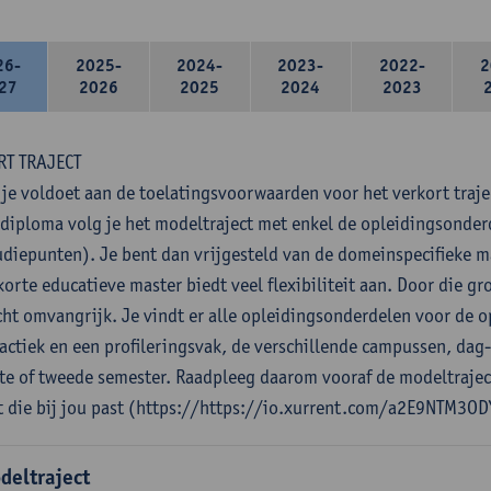
26-
2025-
2024-
2023-
2022-
2
27
2026
2025
2024
2023
RT TRAJECT
 je voldoet aan de toelatingsvoorwaarden voor het verkort traje
diploma volg je het modeltraject met enkel de opleidingsonde
udiepunten). Je bent dan vrijgesteld van de domeinspecifieke 
orte educatieve master biedt veel flexibiliteit aan. Door die gro
cht omvangrijk. Je vindt er alle opleidingsonderdelen voor de o
actiek en een profileringsvak, de verschillende campussen, dag
ste of tweede semester. Raadpleeg daarom vooraf de modeltrajec
t die bij jou past (https://https://io.xurrent.com/a2E9NTM3OD
deltraject