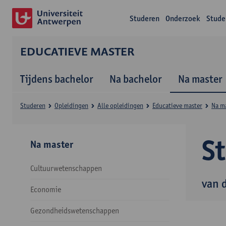
Studeren
Onderzoek
Stude
EDUCATIEVE MASTER
Tijdens bachelor
Na bachelor
Na master
Studeren
Opleidingen
Alle opleidingen
Educatieve master
Na m
S
Na master
Cultuurwetenschappen
van 
Economie
Gezondheidswetenschappen