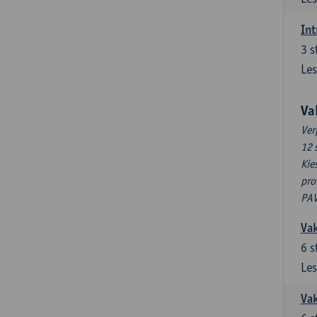
Int
3
s
Les
Va
Ver
12 
Kie
pro
PAV
Vak
6
s
Les
Vak