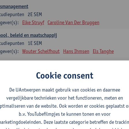
asmanagement
tudiepunten
2E SEM
gever(s):
Elke Struyf
Caroline Van Der Bruggen
ool, beleid en maatschappij
tudiepunten
1E SEM
gever(s):
Wouter Schelfhout
Hans Ihmsen
Els Tanghe
en en motiveren
tudiepunten
2E SEM
Cookie consent
gever(s):
Aster Van Mieghem
Astrid Cerpentier
De UAntwerpen maakt gebruik van cookies en daarmee
ervisie
vergelijkbare technieken voor het functioneren, meten en
tudiepunten
1E/2E SEM
ptimaliseren van de website. Ook worden er cookies geplaatst 
gever(s):
Aster Van Mieghem
Gytha Burman
Astrid Cerpenti
b.v. YouTubefilmpjes te kunnen tonen en voor
Hanane Dauwe
Wouter Delée
Hans Ihmsen
Johan 
arketingdoeleinden. Deze laatste categorie betreffen de tracki
Jokelien Strobbe
Tania Van Passen
Marise Van Ten