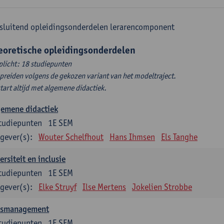
sluitend opleidingsonderdelen lerarencomponent
eoretische opleidingsonderdelen
plicht: 18 studiepunten
spreiden volgens de gekozen variant van het modeltraject.
start altijd met algemene didactiek.
gemene didactiek
tudiepunten
1E SEM
gever(s):
Wouter Schelfhout
Hans Ihmsen
Els Tanghe
ersiteit en inclusie
tudiepunten
1E SEM
gever(s):
Elke Struyf
Ilse Mertens
Jokelien Strobbe
asmanagement
tudiepunten
1E SEM