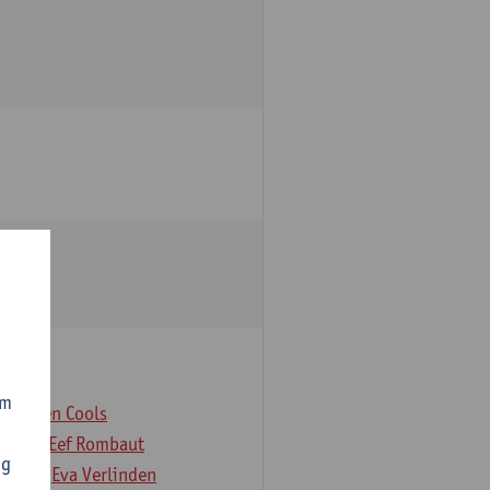
om
er
Koen Cools
Rock
Eef Rombaut
ng
deloo
Eva Verlinden